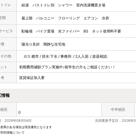
・トイレ
給湯
バストイレ別
シャワー
室内洗濯機置き場
空間
最上階
バルコニー
フローリング
エアコン
冷房
サービス
駐輪場
バイク置場
光ファイバー
BS
ネット使用料不要
 徴
陽当り良好
閑静な住宅地
・その他
ガス:都市 / 排水:下水 / 事務所: / 2人入居: / 楽器相談:
メント
初期費用減額プラン実施中♪留学生の方もご相談ください！
 考
賃貸保証加入要
区情報
学校区
中学校区
()
：2026年08月04日
次回更新予定日：2026年0
と差異がある場合は現況優先となります
の学区情報について