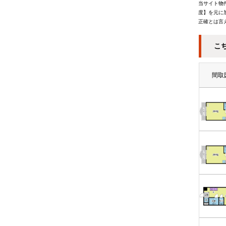
当サイト物
度】を元に
正確とは言
こ
間取