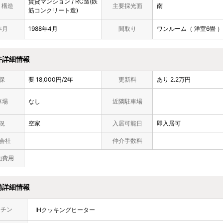
賃貸マンション / RC造(鉄
/ 構造
主要採光面
南
筋コンクリート造)
年月
1988年4月
間取り
ワンルーム（ 洋室6畳 ）
件詳細情報
保
要 18,000円/2年
更新料
あり 2.2万円
車場
なし
近隣駐車場
況
空家
入居可能日
即入居可
会社
仲介手数料
他費用
備詳細情報
ッチン
IHクッキングヒーター