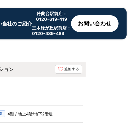
鈴蘭台駅前店：
0120-619-419
お問い合わせ
い
当社のご紹介
三木緑が丘駅前店：
0120-489-489
ション
階数
4階 / 地上4階/地下2階建