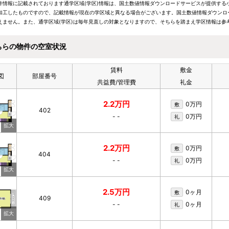
件情報に記載されております通学区域(学区)情報は、国土数値情報ダウンロードサービスが提供する小学
加工したものですので、記載情報が現在の学区域と異なる場合がございます。国土数値情報ダウンロ
えません。また、通学区域(学区)は毎年見直しの対象となりますので、そちらを踏まえ学区情報は参
ちらの物件の空室状況
賃料
敷金
図
部屋番号
共益費/管理費
礼金
2.2万円
0万円
敷
402
-
-
0万円
礼
2.2万円
0万円
敷
404
-
-
0万円
礼
2.5万円
0ヶ月
敷
409
-
-
0ヶ月
礼