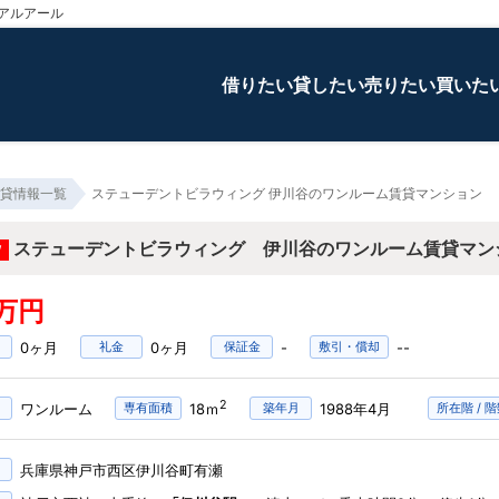
アルアール
借りたい
貸したい
売りたい
買いた
貸情報一覧
ステューデントビラウィング 伊川谷のワンルーム賃貸マンション
ステューデントビラウィング 伊川谷のワンルーム賃貸マン
W
5万円
0ヶ月
礼金
0ヶ月
保証金
-
敷引・償却
--
2
ワンルーム
専有面積
18ｍ
築年月
1988年4月
所在階 / 
兵庫県神戸市西区伊川谷町有瀬