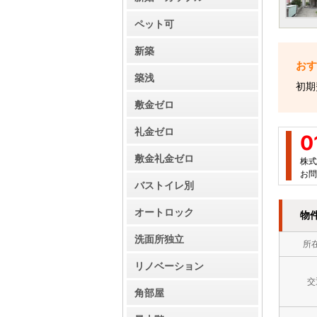
ペット可
新築
築浅
初期
敷金ゼロ
礼金ゼロ
0
敷金礼金ゼロ
株式
お問
バストイレ別
オートロック
物
洗面所独立
所
リノベーション
交
角部屋