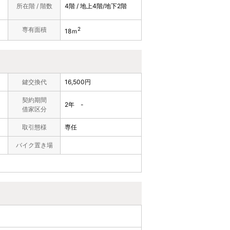
所在階 / 階数
4階 / 地上4階/地下2階
専有面積
2
18ｍ
鍵交換代
16,500円
契約期間
2年 -
借家区分
取引態様
専任
バイク置き場