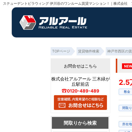
ステューデントビラウィング 伊川谷のワンルーム賃貸マンション！｜株式会社 
TOPページ
賃貸物件検索
神戸市西区の賃
お問合せはこちら
NE
株式会社アルアール 三木緑が
2.
丘駅前店
0120-489-489
敷金
間取り
間取りから検索
所在地