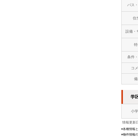
バス
住
設備・
特
条件
コ
備
学
小
情報更新日
※各種情報
※物件情報