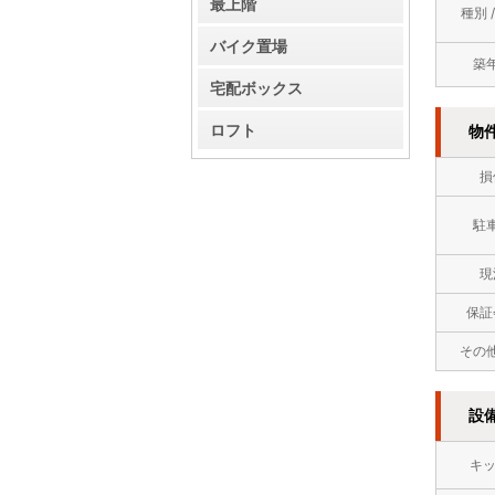
最上階
種別 
バイク置場
築
宅配ボックス
ロフト
物
損
駐
現
保証
その
設
キ