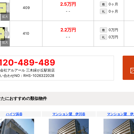
2.5万円
0ヶ月
敷
409
-
-
0ヶ月
礼
2.2万円
0万円
敷
410
-
-
0万円
礼
120-489-489
会社アルアール 三木緑が丘駅前店
い合わせNO：RHS-1026322028
なたにおすすめの類似物件
ハイツ浜谷
マンション望 伊川谷
マンション望 伊