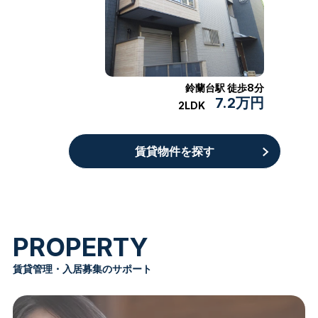
鈴蘭台駅 徒歩8分
7.2万円
2LDK
賃貸物件を探す
P
R
O
P
E
R
T
Y
賃貸管理・入居募集のサポート