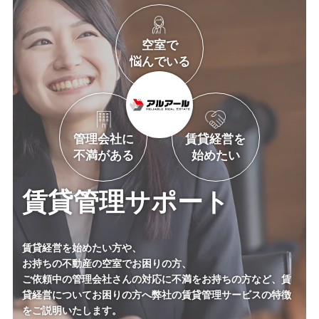
空室で
悩んでいる
管理会社に
賃貸経営を
不満がある
始めたい
賃貸管理サポート
賃貸経営を始めたい方や、
お持ちの不動産の空室でお困りの方、
ご依頼中の管理会社さんの対応に不満をお持ちの方など、
賃
貸経営についてお困りの方へ弊社の賃貸管理サービスの
特徴
をご説明いたします。