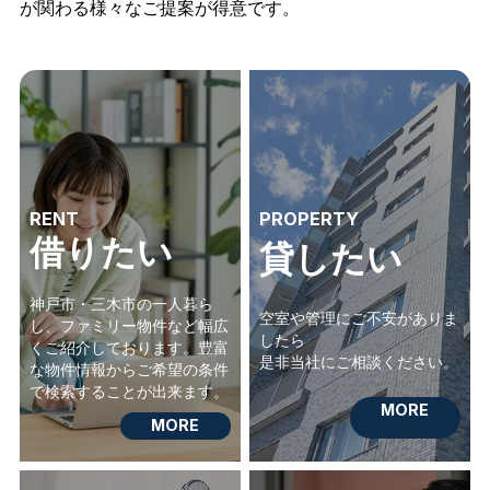
が関わる様々なご提案が得意です。
RENT
PROPERTY
借りたい
貸したい
神戸市・三木市の一人暮ら
空室や管理にご不安がありま
し、ファミリー物件など幅広
したら
くご紹介しております。豊富
是非当社にご相談ください。
な物件情報からご希望の条件
で検索することが出来ます。
MORE
MORE