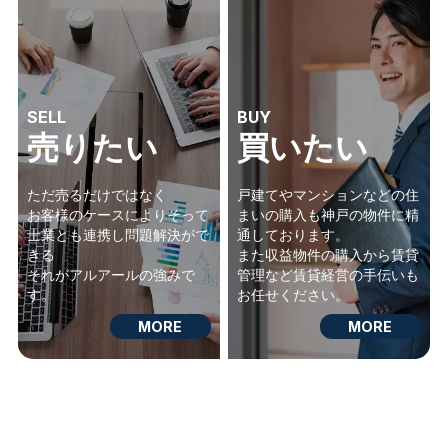
SELL
BUY
売りたい
買いたい
ただ売るだけではなく
戸建てやマンションなどの住
お客様のケースによりそって
まいの購入も神戸の物件に精
士業とも連携し問題解決がで
通しております。
きる
また収益物件の購入から賃貸
それがアルアールの強みで
管理など賃貸経営の手伝いも
す。
お任せください。
MORE
MORE