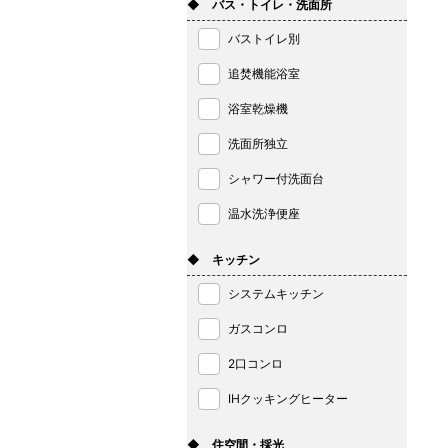
◆ バス・トイレ・洗面所
バストイレ別
追焚機能浴室
浴室乾燥機
洗面所独立
シャワー付洗面台
温水洗浄便座
◆ キッチン
システムキッチン
ガスコンロ
2口コンロ
IHクッキングヒーター
◆ 住空間・採光