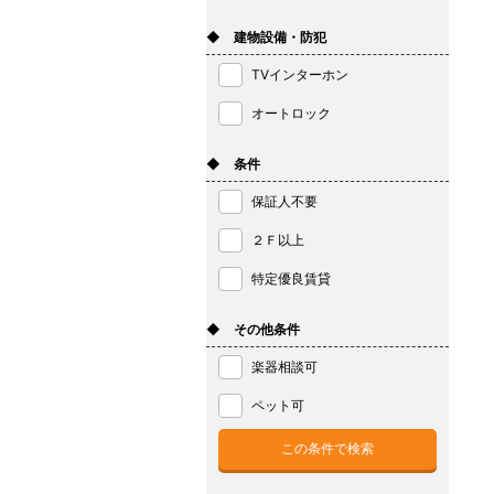
◆ 建物設備・防犯
TVインターホン
オートロック
◆ 条件
保証人不要
２Ｆ以上
特定優良賃貸
◆ その他条件
楽器相談可
ペット可