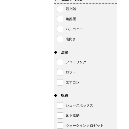
最上階
角部屋
バルコニー
南向き
◆ 居室
フローリング
ロフト
エアコン
◆ 収納
シューズボックス
床下収納
ウォークインクロゼット