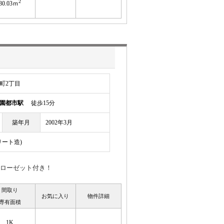
2
30.03ｍ
町2丁目
園都市駅
徒歩15分
築年月
2002年3月
リート造)
ローゼット付き！
間取り
お気に入り
物件詳細
専有面積
1K