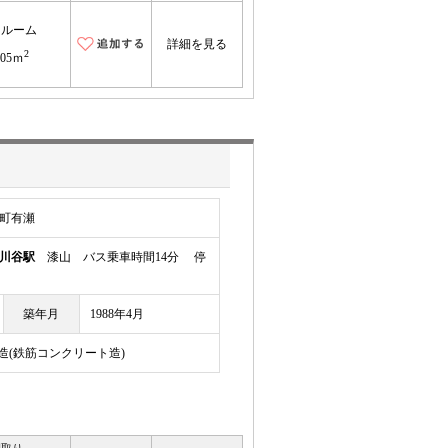
ンルーム
詳細を見る
2
.05ｍ
町有瀬
川谷駅
漆山 バス乗車時間14分 停
築年月
1988年4月
C造(鉄筋コンクリート造)