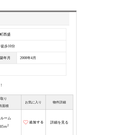
町西盛
歩10分
築年月
2008年4月
！
間取り
お気に入り
物件詳細
有面積
ンルーム
詳細を見る
2
.05ｍ