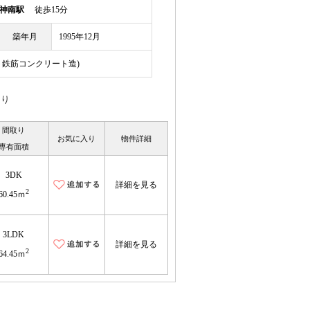
神南駅
徒歩15分
築年月
1995年12月
スト鉄筋コンクリート造)
あり
間取り
お気に入り
物件詳細
専有面積
3DK
詳細を見る
2
60.45ｍ
3LDK
詳細を見る
2
64.45ｍ