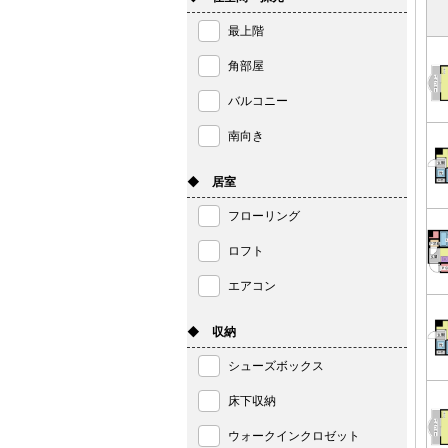
最上階
角部屋
バルコニー
南向き
◆ 居室
フローリング
ロフト
エアコン
◆ 収納
シューズボックス
床下収納
ウォークインクロゼット