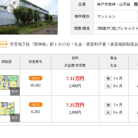
交通
神戸市西神・山手線
西
物件種別
マンション
階数/構造
3階建/PC造(プレキャ
市営地下鉄『西神南』駅トホ15分！礼金・更新料不要！家賃補助制度
賃料
敷金
間取図
部屋番号
共益費/管理費
礼金
7.31万円
1ヶ月
NEW
敷
19-202
2,000円
0ヶ月
礼
7.25万円
1ヶ月
NEW
敷
6-203
2,000円
0ヶ月
礼