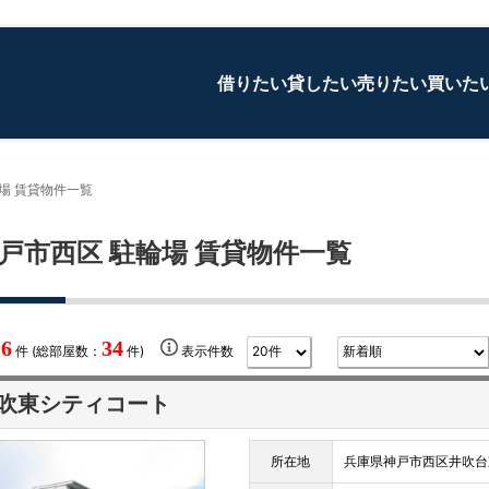
借りたい
貸したい
売りたい
買いた
場 賃貸物件一覧
戸市西区 駐輪場 賃貸物件一覧
16
34
件 (総部屋数：
件)
表示件数
吹東シティコート
所在地
兵庫県神戸市西区井吹台