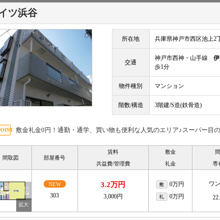
イツ浜谷
所在地
兵庫県神戸市西区池上2
神戸市西神・山手線
伊
交通
歩1分
物件種別
マンション
階数/構造
3階建/S造(鉄骨造)
敷金礼金0円！通勤・通学、買い物も便利な人気のエリア♪スーパー目
賃料
敷金
間取図
部屋番号
共益費/管理費
礼金
専
ワ
3.2万円
0万円
NEW
敷
303
3,000円
0万円
礼
22