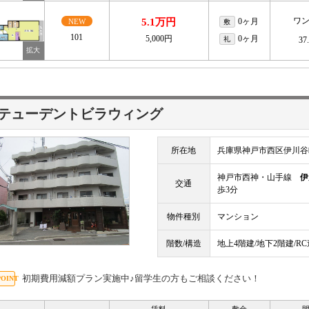
ワ
5.1万円
0ヶ月
NEW
敷
101
5,000円
0ヶ月
礼
37
テューデントビラウィング
所在地
兵庫県神戸市西区伊川谷
神戸市西神・山手線
伊
交通
歩3分
物件種別
マンション
階数/構造
地上4階建/地下2階建/R
初期費用減額プラン実施中♪留学生の方もご相談ください！