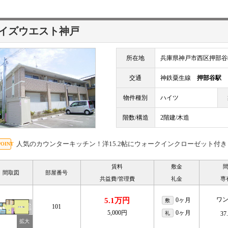
イズウエスト神戸
所在地
兵庫県神戸市西区押部谷
交通
神鉄粟生線
押部谷駅
徒
物件種別
ハイツ
階数/構造
2階建/木造
人気のカウンターキッチン！洋15.2帖にウォークインクローゼット付き
賃料
敷金
間取図
部屋番号
共益費/管理費
礼金
専
ワ
5.1万円
0ヶ月
敷
101
5,000円
0ヶ月
礼
37