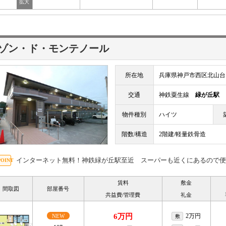
ゾン・ド・モンテノール
所在地
兵庫県神戸市西区北山台
交通
神鉄粟生線
緑が丘駅
物件種別
ハイツ
階数/構造
2階建/軽量鉄骨造
インターネット無料！神鉄緑が丘駅至近 スーパーも近くにあるので便
賃料
敷金
間取図
部屋番号
共益費/管理費
礼金
6万円
2万円
NEW
敷