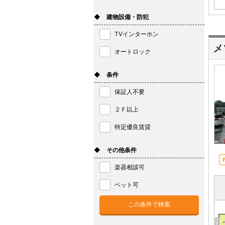
◆ 建物設備・防犯
TVインターホン
メ
オートロック
◆ 条件
保証人不要
２Ｆ以上
特定優良賃貸
◆ その他条件
楽器相談可
ペット可