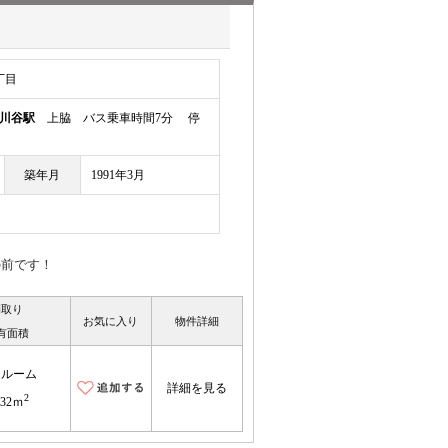
丁目
川谷駅
上脇 バス乗車時間7分 停
築年月
1991年3月
の前です！
間取り
お気に入り
物件詳細
有面積
ンルーム
詳細を見る
2
.32ｍ