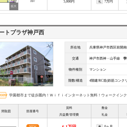
107
5,000円
7万円
礼
ートプラザ神戸西
所在地
兵庫県神戸市西区前開南
交通
神戸市西神・山手線
学
物件種別
マンション
階数/構造
4階建/RC造(鉄筋コンク
学園都市まで徒歩圏内！Ｗｉｆｉインターネット無料！ウォークインク
賃料
敷金
間取図
部屋番号
共益費/管理費
礼金
6.1万円
0ヶ月
NEW
敷