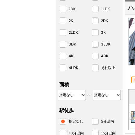
ハ
1DK
1LDK
2K
2DK
2LDK
3K
3DK
3LDK
4K
4DK
4LDK
それ以上
面積
～
駅徒歩
指定なし
5分以内
10分以内
15分以内