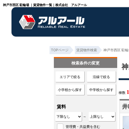
神戸市西区 駐輪場 ｜賃貸物件一覧｜株式会社 アルアール
TOPページ
賃貸物件検索
神戸市西区 駐輪
検索条件の変更
神
エリアで絞る
沿線で絞る
小学校から探す
中学校から探す
棟数
井
賃料
～
管理費・共益費を含む