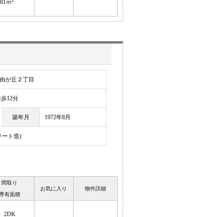
.81ｍ
由が丘２丁目
12分
築年月
1972年8月
リート造)
間取り
お気に入り
物件詳細
専有面積
2DK