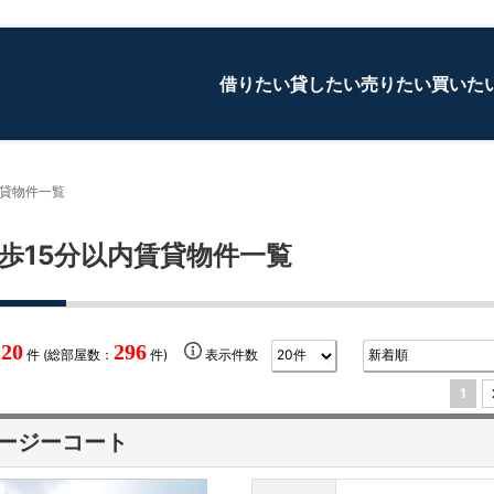
借りたい
貸したい
売りたい
買いた
賃貸物件一覧
歩15分以内賃貸物件一覧
220
296
件 (総部屋数：
件)
表示件数
1
ージーコート