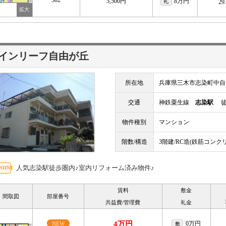
302
5,500円
8万円
礼
29
インリーフ自由が丘
所在地
兵庫県三木市志染町中自
交通
神鉄粟生線
志染駅
徒歩
物件種別
マンション
階数/構造
3階建/RC造(鉄筋コンク
人気志染駅徒歩圏内♪室内リフォーム済み物件♪
賃料
敷金
間取図
部屋番号
共益費/管理費
礼金
4万円
0万円
NEW
敷