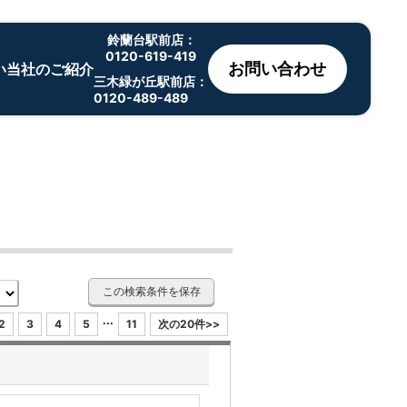
鈴蘭台駅前店：
0120-619-419
お問い合わせ
い
当社のご紹介
三木緑が丘駅前店：
0120-489-489
この検索条件を保存
...
2
3
4
5
11
次の20件>>