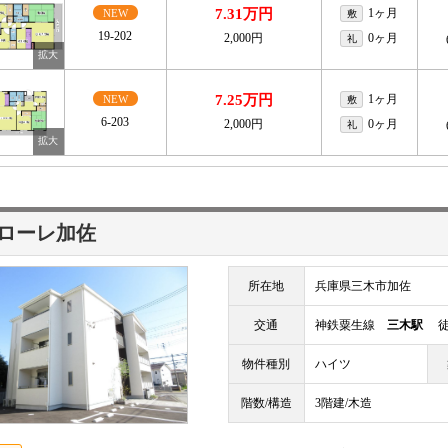
7.31万円
1ヶ月
NEW
敷
19-202
2,000円
0ヶ月
礼
7.25万円
1ヶ月
NEW
敷
6-203
2,000円
0ヶ月
礼
ローレ加佐
所在地
兵庫県三木市加佐
交通
神鉄粟生線
三木駅
徒歩
物件種別
ハイツ
階数/構造
3階建/木造