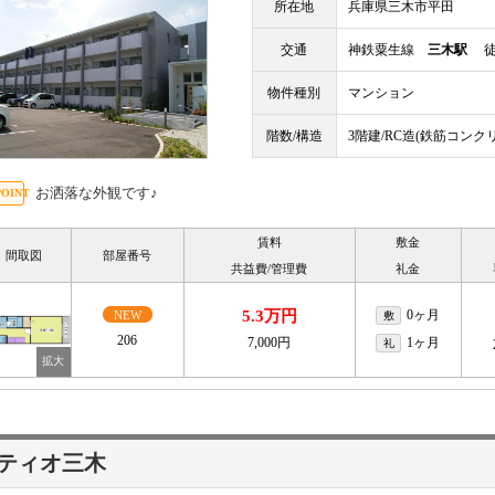
所在地
兵庫県三木市平田
交通
神鉄粟生線
三木駅
徒歩
物件種別
マンション
階数/構造
3階建/RC造(鉄筋コンク
お洒落な外観です♪
賃料
敷金
間取図
部屋番号
共益費/管理費
礼金
5.3万円
0ヶ月
NEW
敷
206
7,000円
1ヶ月
礼
ティオ三木