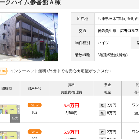
ークハイム参番館Ａ棟
所在地
兵庫県三木市緑が丘町西
交通
神鉄粟生線
広野ゴルフ
物件種別
ハイツ
階数/構造
3階建/S造(鉄骨造)
インターネット無料♪外出中でも安心★宅配ボックス付♪
賃料
敷金
間取図
部屋番号
共益費/管理費
礼金
専
ワ
5.6万円
2万円
NEW
敷
102
5,500円
8万円
礼
29
ワ
5.9万円
2万円
NEW
敷