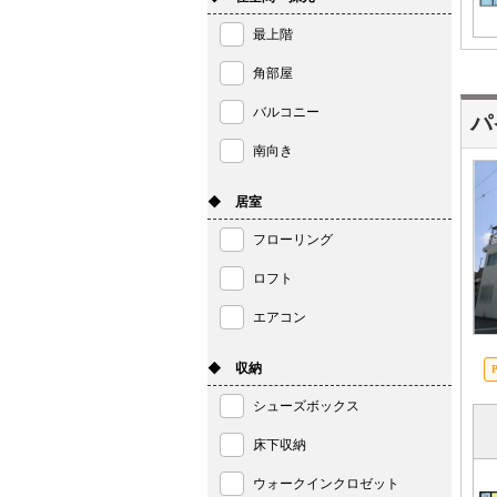
最上階
角部屋
バルコニー
パ
南向き
◆ 居室
フローリング
ロフト
エアコン
◆ 収納
シューズボックス
床下収納
ウォークインクロゼット