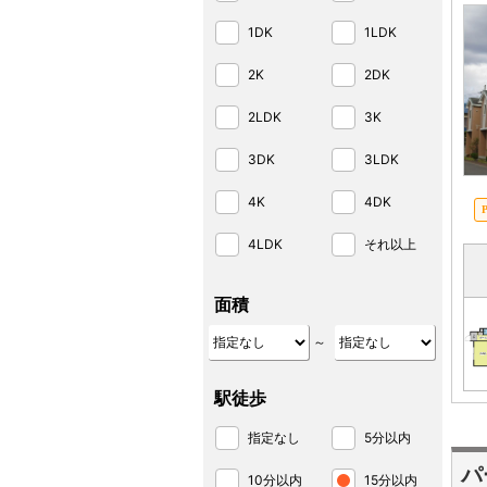
1DK
1LDK
2K
2DK
2LDK
3K
3DK
3LDK
4K
4DK
4LDK
それ以上
面積
～
駅徒歩
指定なし
5分以内
パ
10分以内
15分以内