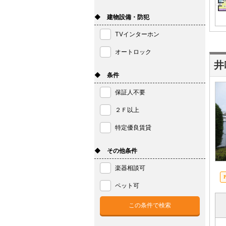
◆ 建物設備・防犯
TVインターホン
オートロック
井
◆ 条件
保証人不要
２Ｆ以上
特定優良賃貸
◆ その他条件
楽器相談可
ペット可