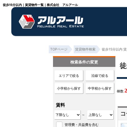
徒歩15分以内｜賃貸物件一覧｜株式会社 アルアール
TOPページ
賃貸物件検索
徒歩15分以内 
検索条件の変更
徒
エリアで絞る
沿線で絞る
小学校から探す
中学校から探す
棟数
賃料
コ
～
管理費・共益費を含む