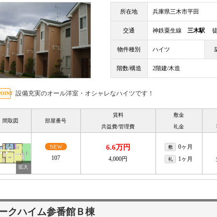
所在地
兵庫県三木市平田
交通
神鉄粟生線
三木駅
徒歩
物件種別
ハイツ
階数/構造
2階建/木造
設備充実のオール洋室・オシャレなハイツです！
賃料
敷金
間取図
部屋番号
共益費/管理費
礼金
6.6万円
0ヶ月
NEW
敷
107
4,000円
1ヶ月
礼
ークハイム参番館Ｂ棟