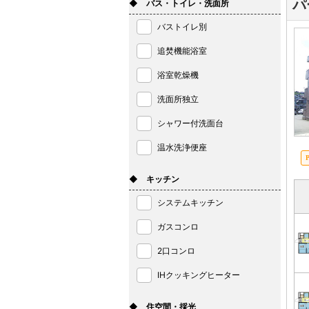
パ
◆ バス・トイレ・洗面所
バストイレ別
追焚機能浴室
浴室乾燥機
洗面所独立
シャワー付洗面台
温水洗浄便座
◆ キッチン
システムキッチン
ガスコンロ
2口コンロ
IHクッキングヒーター
◆ 住空間・採光