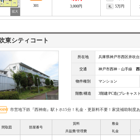
301
3,000円
5万円
礼
吹東シティコート
所在地
兵庫県神戸市西区井吹台
交通
神戸市西神・山手線
西
物件種別
マンション
階数/構造
3階建/PC造(プレキャ
市営地下鉄『西神南』駅トホ15分！礼金・更新料不要！家賃補助制度
賃料
敷金
間取図
部屋番号
共益費/管理費
礼金