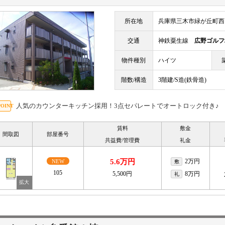
所在地
兵庫県三木市緑が丘町西
交通
神鉄粟生線
広野ゴルフ
物件種別
ハイツ
階数/構造
3階建/S造(鉄骨造)
人気のカウンターキッチン採用！3点セパレートでオートロック付き♪
賃料
敷金
間取図
部屋番号
共益費/管理費
礼金
5.6万円
2万円
NEW
敷
105
5,500円
8万円
礼