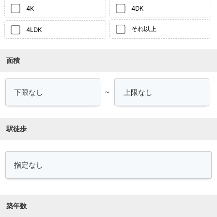
4K
4DK
それ以上
4LDK
面積
～
駅徒歩
築年数