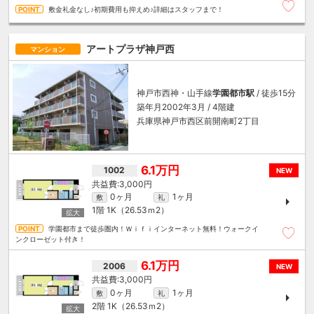
敷金礼金なし♪初期費用も抑えめ♪詳細はスタッフまで！
アートプラザ神戸西
マンション
神戸市西神・山手線
学園都市駅
/ 徒歩15分
築年月2002年3月 / 4階建
兵庫県神戸市西区前開南町2丁目
6.1万円
1002
NEW
3,000円
0ヶ月
1ヶ月
敷
礼
1階
1K（26.53ｍ
2
）
学園都市まで徒歩圏内！Ｗｉｆｉインターネット無料！ウォークイ
ンクローゼット付き！
6.1万円
2006
NEW
3,000円
0ヶ月
1ヶ月
敷
礼
2階
1K（26.53ｍ
2
）