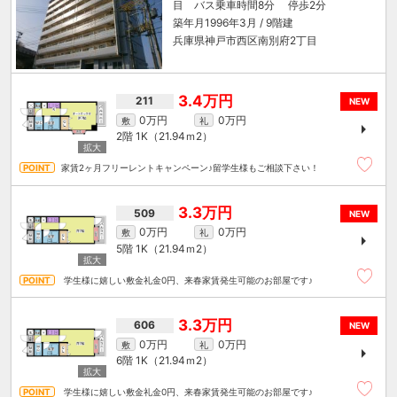
目 バス乗車時間8分 停歩2分
築年月1996年3月 / 9階建
兵庫県神戸市西区南別府2丁目
3.4万円
211
NEW
0万円
0万円
敷
礼
2階
1K（21.94ｍ
2
）
家賃2ヶ月フリーレントキャンペーン♪留学生様もご相談下さい！
3.3万円
509
NEW
0万円
0万円
敷
礼
5階
1K（21.94ｍ
2
）
学生様に嬉しい敷金礼金0円、来春家賃発生可能のお部屋です♪
3.3万円
606
NEW
0万円
0万円
敷
礼
6階
1K（21.94ｍ
2
）
学生様に嬉しい敷金礼金0円、来春家賃発生可能のお部屋です♪