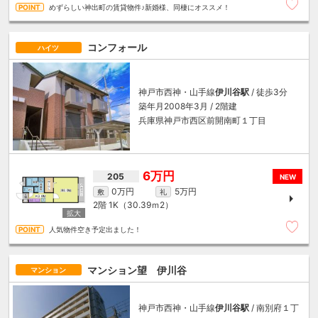
めずらしい神出町の賃貸物件♪新婚様、同棲にオススメ！
コンフォール
ハイツ
神戸市西神・山手線
伊川谷駅
/ 徒歩3分
築年月2008年3月 / 2階建
兵庫県神戸市西区前開南町１丁目
6万円
205
NEW
0万円
5万円
敷
礼
2階
1K（30.39ｍ
2
）
人気物件空き予定出ました！
マンション望 伊川谷
マンション
神戸市西神・山手線
伊川谷駅
/ 南別府１丁