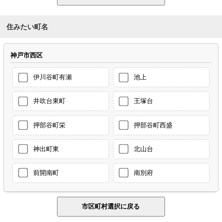
住みたい町名
神戸市西区
伊川谷町有瀬
池上
井吹台東町
王塚台
押部谷町栄
押部谷町西盛
神出町東
北山台
前開南町
南別府