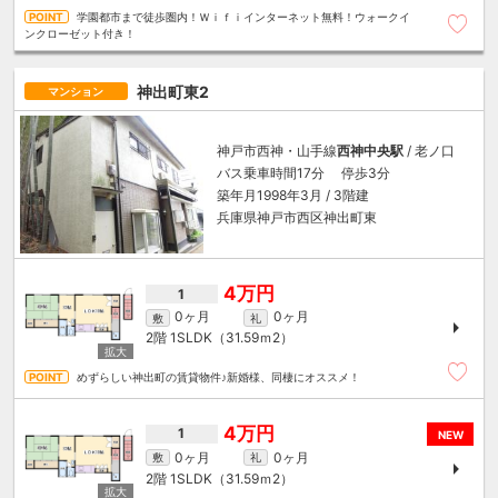
学園都市まで徒歩圏内！Ｗｉｆｉインターネット無料！ウォークイ
ンクローゼット付き！
神出町東2
マンション
神戸市西神・山手線
西神中央駅
/ 老ノ口
バス乗車時間17分 停歩3分
築年月1998年3月 / 3階建
兵庫県神戸市西区神出町東
4万円
1
0ヶ月
0ヶ月
敷
礼
2階
1SLDK（31.59ｍ
2
）
めずらしい神出町の賃貸物件♪新婚様、同棲にオススメ！
4万円
1
NEW
0ヶ月
0ヶ月
敷
礼
2階
1SLDK（31.59ｍ
2
）