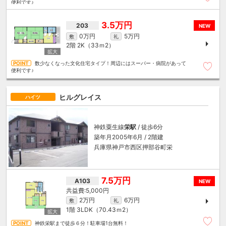
便利です♪
3.5万円
203
NEW
0万円
5万円
敷
礼
2階
2K（33ｍ
2
）
数少なくなった文化住宅タイプ！周辺にはスーパー・病院があって
便利です♪
ヒルグレイス
ハイツ
神鉄粟生線
栄駅
/ 徒歩6分
築年月2005年6月 / 2階建
兵庫県神戸市西区押部谷町栄
7.5万円
A103
NEW
5,000円
2万円
6万円
敷
礼
1階
3LDK（70.43ｍ
2
）
神鉄栄駅まで徒歩６分！駐車場1台無料！