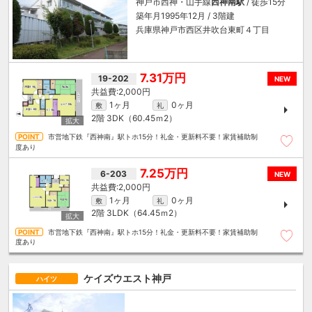
神戸市西神・山手線
西神南駅
/ 徒歩15分
築年月1995年12月 / 3階建
兵庫県神戸市西区井吹台東町４丁目
7.31万円
19-202
NEW
2,000円
1ヶ月
0ヶ月
敷
礼
2階
3DK（60.45ｍ
2
）
市営地下鉄『西神南』駅トホ15分！礼金・更新料不要！家賃補助制
度あり
7.25万円
6-203
NEW
2,000円
1ヶ月
0ヶ月
敷
礼
2階
3LDK（64.45ｍ
2
）
市営地下鉄『西神南』駅トホ15分！礼金・更新料不要！家賃補助制
度あり
ケイズウエスト神戸
ハイツ