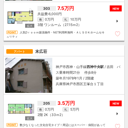
7.5万円
303
NEW
6,000円
0万円
10万円
敷
礼
3階
ワンルーム（27.15ｍ
2
）
人気Dｒｏｏｍ築浅物件・NET利用料無料・ＡＬＳＯＫホームセキ
ュリティ
末広荘
アパート
神戸市西神・山手線
西神中央駅
/ 吉田 バ
ス乗車時間21分 停歩8分
築年月1978年1月 / 2階建
兵庫県神戸市西区王塚台１丁目
3.5万円
205
NEW
0万円
5万円
敷
礼
2階
2K（33ｍ
2
）
数少なくなった文化住宅タイプ！周辺にはスーパー・病院があって