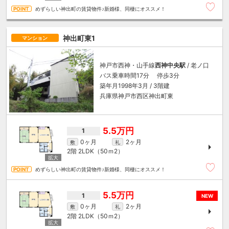
めずらしい神出町の賃貸物件♪新婚様、同棲にオススメ！
神出町東1
マンション
神戸市西神・山手線
西神中央駅
/ 老ノ口
バス乗車時間17分 停歩3分
築年月1998年3月 / 3階建
兵庫県神戸市西区神出町東
5.5万円
1
0ヶ月
2ヶ月
敷
礼
2階
2LDK（50ｍ
2
）
めずらしい神出町の賃貸物件♪新婚様、同棲にオススメ！
5.5万円
1
NEW
0ヶ月
2ヶ月
敷
礼
2階
2LDK（50ｍ
2
）