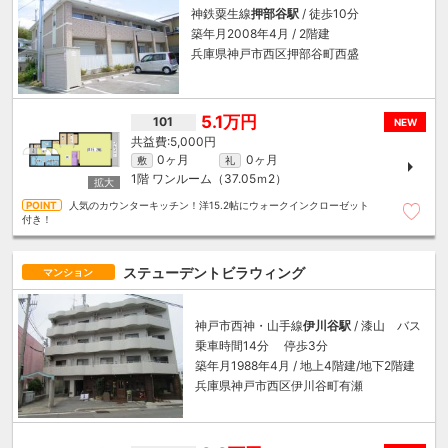
神鉄粟生線
押部谷駅
/ 徒歩10分
築年月2008年4月 / 2階建
兵庫県神戸市西区押部谷町西盛
5.1万円
101
NEW
5,000円
0ヶ月
0ヶ月
敷
礼
1階
ワンルーム（37.05ｍ
2
）
人気のカウンターキッチン！洋15.2帖にウォークインクローゼット
付き！
ステューデントビラウィング
マンション
神戸市西神・山手線
伊川谷駅
/ 漆山 バス
乗車時間14分 停歩3分
築年月1988年4月 / 地上4階建/地下2階建
兵庫県神戸市西区伊川谷町有瀬