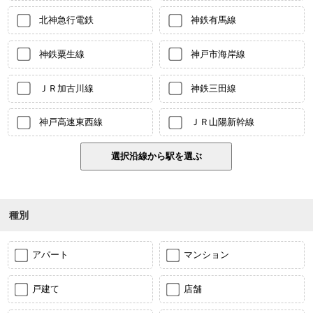
北神急行電鉄
神鉄有馬線
神鉄粟生線
神戸市海岸線
ＪＲ加古川線
神鉄三田線
神戸高速東西線
ＪＲ山陽新幹線
種別
アパート
マンション
戸建て
店舗