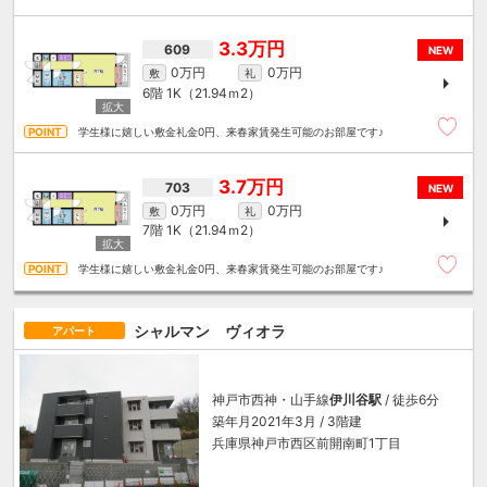
3.3万円
609
NEW
0万円
0万円
敷
礼
6階
1K（21.94ｍ
2
）
学生様に嬉しい敷金礼金0円、来春家賃発生可能のお部屋です♪
3.7万円
703
NEW
0万円
0万円
敷
礼
7階
1K（21.94ｍ
2
）
学生様に嬉しい敷金礼金0円、来春家賃発生可能のお部屋です♪
シャルマン ヴィオラ
アパート
神戸市西神・山手線
伊川谷駅
/ 徒歩6分
築年月2021年3月 / 3階建
兵庫県神戸市西区前開南町1丁目