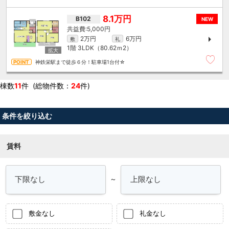
8.1万円
B102
NEW
5,000円
2万円
6万円
敷
礼
1階
3LDK（80.62ｍ
2
）
神鉄栄駅まで徒歩６分！駐車場1台付☆
棟数
11
件 (総物件数：
24
件)
条件を絞り込む
賃料
～
敷金なし
礼金なし