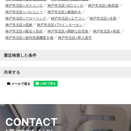
神戸市北区+ガスコンロ
神戸市北区+2口コンロ
神戸市北区+角部屋
神戸市北区+バルコニー
神戸市北区+東南向き
神戸市北区+フローリング
神戸市北区+エアコン
神戸市北区+冷房
神戸市北区+収納
神戸市北区+TVインターホン
神戸市北区+陽当り良好
神戸市北区+閑静な住宅地
神戸市北区+和室
神戸市北区+室内洗濯機置き場
神戸市北区+即入居可
最近検索した条件
共有する
メールで送る
C
O
N
T
A
C
T
お問い合わせはこちらから