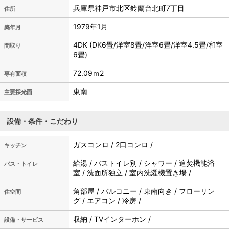
兵庫県神戸市北区鈴蘭台北町7丁目
住所
1979年1月
築年月
4DK (DK6畳/洋室8畳/洋室6畳/洋室4.5畳/和室
間取り
6畳)
72.09ｍ
2
専有面積
東南
主要採光面
設備・条件・こだわり
ガスコンロ / 2口コンロ /
キッチン
給湯 / バストイレ別 / シャワー / 追焚機能浴
バス・トイレ
室 / 洗面所独立 / 室内洗濯機置き場 /
角部屋 / バルコニー / 東南向き / フローリン
住空間
グ / エアコン / 冷房 /
収納 / TVインターホン /
設備・サービス