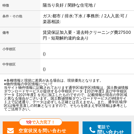
陽当り良好 / 閑静な住宅地 /
特徴
ガス:都市 / 排水:下水 / 事務所: / 2人入居:可 /
条件・その他
楽器相談:
賃貸保証加入要・退去時クリーニング費27500
備考
円・短期解約違約金あり
小学校区
()
中学校区
()
※各種情報と現状に差異がある場合は、現状優先となります。
※物件情報の学区情報について
当サイト物件情報に記載されております通学区域(学区)情報は、国土数値情報
ダウンロードサービスが提供する小学校区データ【2021年度】及び中学校区
データ【2021年度】を元に加工したものですので、記載情報が現在の学区域
と異なる場合がございます。国土数値情報ダウンロードサービスのWEBサイ
ト上で記述通り、データは必ずしも正確とは言えません。また、通学区域(学
区)は毎年見直しの対象となりますので、そちらを踏まえ学区情報は参考とし
てご活用下さい。
1分
で入力完了！
電話で
問い合わせ