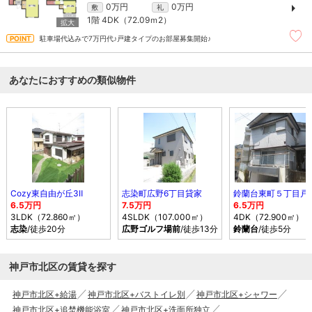
0万円
0万円
敷
礼
1階
4DK（72.09ｍ
2
）
駐車場代込みで7万円代♪戸建タイプのお部屋募集開始♪
あなたにおすすめの類似物件
Cozy東自由が丘3Ⅱ
志染町広野6丁目貸家
鈴蘭台東町５丁目戸
6.5万円
7.5万円
6.5万円
3LDK（72.860㎡）
4SLDK（107.000㎡）
4DK（72.900㎡）
志染
/徒歩20分
広野ゴルフ場前
/徒歩13分
鈴蘭台
/徒歩5分
神戸市北区の賃貸を探す
神戸市北区+給湯
神戸市北区+バストイレ別
神戸市北区+シャワー
神戸市北区+追焚機能浴室
神戸市北区+洗面所独立