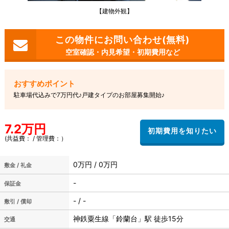
【建物外観】
空室確認・内見希望・初期費用など
駐車場代込みで7万円代♪戸建タイプのお部屋募集開始♪
7.2万円
(共益費： / 管理費：）
0万円 / 0万円
敷金 / 礼金
-
保証金
- / -
敷引 / 償却
神鉄粟生線「鈴蘭台」駅 徒歩15分
交通