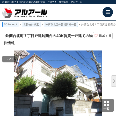
鈴蘭台北町７丁目戸建 鈴蘭台の4DK賃貸一戸建て！｜株式会社 アルアール
TOPページ
賃貸物件検索
神戸市北区の賃貸情報一覧
鈴蘭台北町７丁目戸建 鈴蘭台
鈴蘭台北町７丁目戸建
鈴蘭台の4DK賃貸一戸建ての物
件情報
1 / 29
一覧