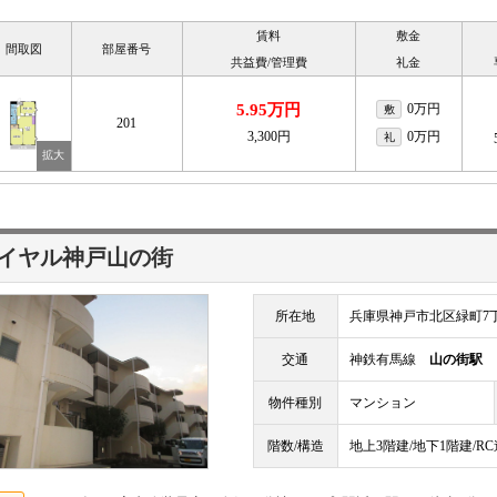
賃料
敷金
間取図
部屋番号
共益費/管理費
礼金
5.95万円
0万円
敷
201
3,300円
0万円
礼
イヤル神戸山の街
所在地
兵庫県神戸市北区緑町7
交通
神鉄有馬線
山の街駅
物件種別
マンション
階数/構造
地上3階建/地下1階建/R