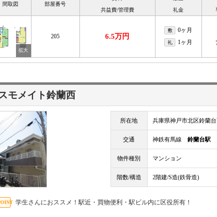
間取図
部屋番号
共益費/管理費
礼金
0ヶ月
敷
6.5万円
205
1ヶ月
礼
スモメイト鈴蘭西
所在地
兵庫県神戸市北区鈴蘭台
交通
神鉄有馬線
鈴蘭台駅
物件種別
マンション
階数/構造
2階建/S造(鉄骨造)
学生さんにおススメ！駅近・買物便利・駅ビル内に区役所有！