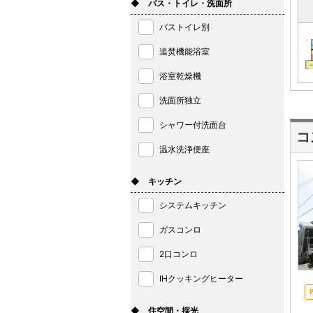
◆ バス・トイレ・洗面所
バストイレ別
追焚機能浴室
浴室乾燥機
洗面所独立
シャワー付洗面台
コ
温水洗浄便座
◆ キッチン
システムキッチン
ガスコンロ
2口コンロ
IHクッキングヒーター
◆ 住空間・採光