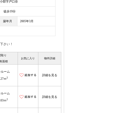
小部字戸口谷
徒歩19分
築年月
2005年3月
下さい！
間取り
お気に入り
物件詳細
有面積
ンルーム
詳細を見る
2
.27ｍ
ンルーム
詳細を見る
2
.03ｍ