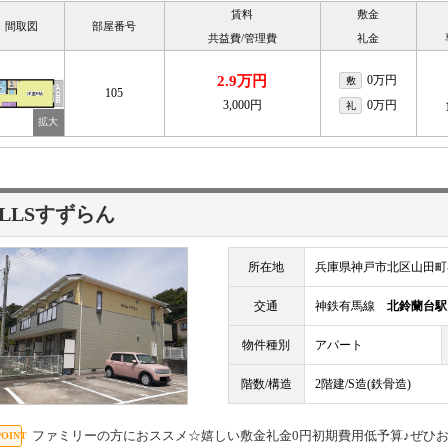
賃料
敷金
間取図
部屋番号
共益費/管理費
礼金
2.9万円
0万円
敷
105
3,000円
0万円
礼
iLLSすずらん
所在地
兵庫県神戸市北区山田町
交通
神鉄有馬線
北鈴蘭台駅
物件種別
アパート
階数/構造
2階建/S造(鉄骨造)
ファミリーの方におススメ☆嬉しい敷金礼金0円初期費用低予算♪ぜひ