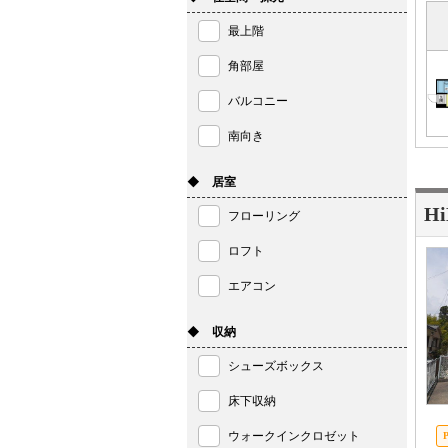
最上階
角部屋
バルコニー
南向き
◆ 居室
H
フローリング
ロフト
エアコン
◆ 収納
シューズボックス
床下収納
ウォークインクロゼット