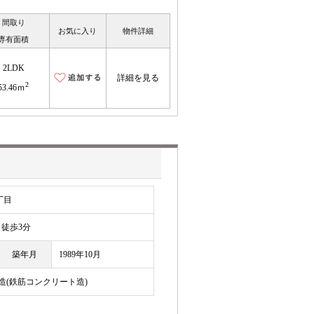
間取り
お気に入り
物件詳細
専有面積
2LDK
詳細を見る
2
53.46ｍ
丁目
徒歩3分
築年月
1989年10月
C造(鉄筋コンクリート造)