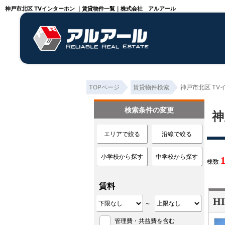
神戸市北区 TVインターホン ｜賃貸物件一覧｜株式会社 アルアール
TOPページ
賃貸物件検索
神戸市北区 TV
検索条件の変更
神
エリアで絞る
沿線で絞る
小学校から探す
中学校から探す
棟数
賃料
H
～
管理費・共益費を含む