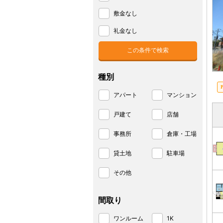
敷金なし
礼金なし
種別
アパート
マンション
戸建て
店舗
事務所
倉庫・工場
貸土地
駐車場
その他
間取り
ワンルーム
1K