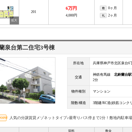
6万円
0ヶ月
敷
201
4,000円
2ヶ月
礼
蘭泉台第二住宅3号棟
所在地
兵庫県神戸市北区泉台6
神鉄有馬線
北鈴蘭台駅
交通
2分
物件種別
マンション
階数/構造
3階建/RC造(鉄筋コンク
人気の分譲賃貸メゾネットタイプ♪最寄りバス停まで2分！敷地内駐車場5
賃料
敷金