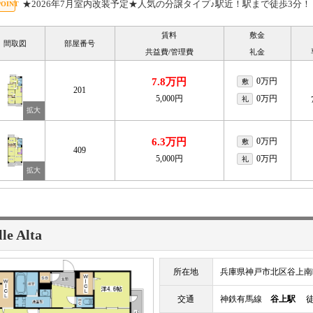
★2026年7月室内改装予定★人気の分譲タイプ♪駅近！駅まで徒歩3分！
賃料
敷金
間取図
部屋番号
共益費/管理費
礼金
7.8万円
0万円
敷
201
5,000円
0万円
礼
6.3万円
0万円
敷
409
5,000円
0万円
礼
lle Alta
所在地
兵庫県神戸市北区谷上南
交通
神鉄有馬線
谷上駅
徒