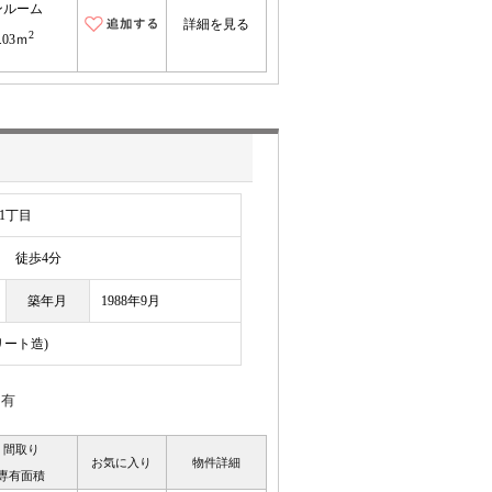
ンルーム
詳細を見る
2
.03ｍ
1丁目
徒歩4分
築年月
1988年9月
リート造)
ン有
間取り
お気に入り
物件詳細
専有面積