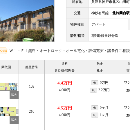
所在地
兵庫県神戸市北区山田町
交通
神鉄有馬線
北鈴蘭台駅
物件種別
アパート
階数/構造
2階建/軽量鉄骨造
Ｗｉ－Ｆｉ無料・オートロック・オール電化・設備充実・諸条件ご相談
賃料
敷金
間取図
部屋番号
共益費/管理費
礼金
専
ワ
4.4万円
0万円
敷
109
4,000円
2.2万円
礼
30
ワ
4.5万円
0ヶ月
敷
210
4,000円
1ヶ月
礼
30