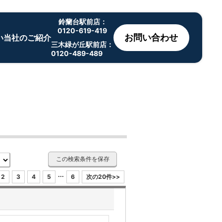
鈴蘭台駅前店：
0120-619-419
お問い合わせ
い
当社のご紹介
三木緑が丘駅前店：
0120-489-489
この検索条件を保存
...
2
3
4
5
6
次の20件>>