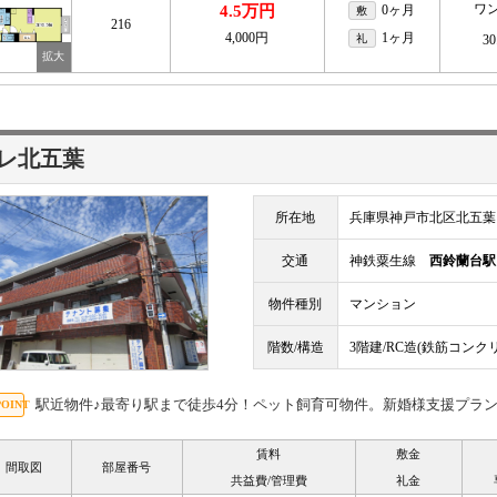
ワ
4.5万円
0ヶ月
敷
216
4,000円
1ヶ月
礼
30
レ北五葉
所在地
兵庫県神戸市北区北五葉
交通
神鉄粟生線
西鈴蘭台駅
物件種別
マンション
階数/構造
3階建/RC造(鉄筋コンク
駅近物件♪最寄り駅まで徒歩4分！ペット飼育可物件。新婚様支援プラ
賃料
敷金
間取図
部屋番号
共益費/管理費
礼金