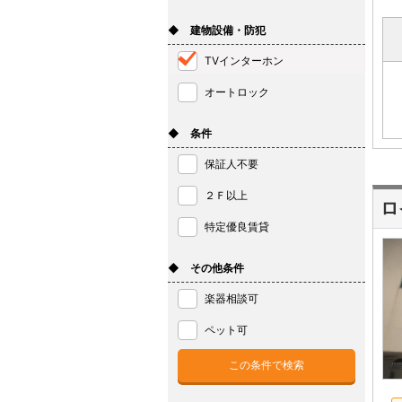
◆ 建物設備・防犯
TVインターホン
オートロック
◆ 条件
保証人不要
２Ｆ以上
ロ
特定優良賃貸
◆ その他条件
楽器相談可
ペット可