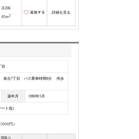
2LDK
詳細を見る
2
65ｍ
丁目
泉台7丁目 バス乗車時間8分 停歩
築年月
1980年5月
リート造)
000円♪
間取り