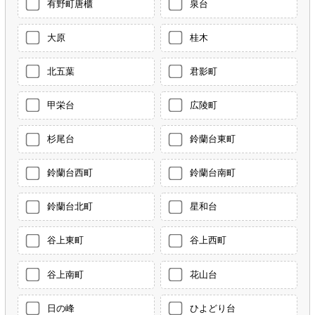
有野町唐櫃
泉台
大原
桂木
北五葉
君影町
甲栄台
広陵町
杉尾台
鈴蘭台東町
鈴蘭台西町
鈴蘭台南町
鈴蘭台北町
星和台
谷上東町
谷上西町
谷上南町
花山台
日の峰
ひよどり台