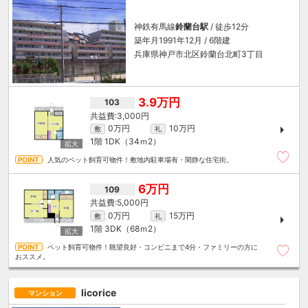
神鉄有馬線
鈴蘭台駅
/ 徒歩12分
築年月1991年12月 / 6階建
兵庫県神戸市北区鈴蘭台北町3丁目
3.9万円
103
3,000円
0万円
10万円
敷
礼
1階
1DK（34ｍ
2
）
人気のペット飼育可物件！敷地内駐車場有・閑静な住宅街。
6万円
109
5,000円
0万円
15万円
敷
礼
1階
3DK（68ｍ
2
）
ペット飼育可物件！眺望良好・コンビニまで4分・ファミリーの方に
おススメ。
licorice
マンション