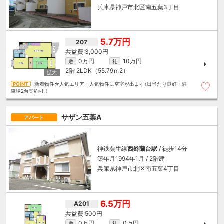
兵庫県神戸市北区南五葉3丁目
5.7万円
207
3,000円
0万円
10万円
敷
礼
2階
2LDK（55.79ｍ
2
）
新着物件☆人気エリア・人気物件に空室が出ます♪日当たり良好・駐
車場2台契約可！
サザン五葉A
アパート
神鉄粟生線
西鈴蘭台駅
/ 徒歩14分
築年月1994年1月 / 2階建
兵庫県神戸市北区南五葉4丁目
6.5万円
A201
500円
0万円
0万円
敷
礼