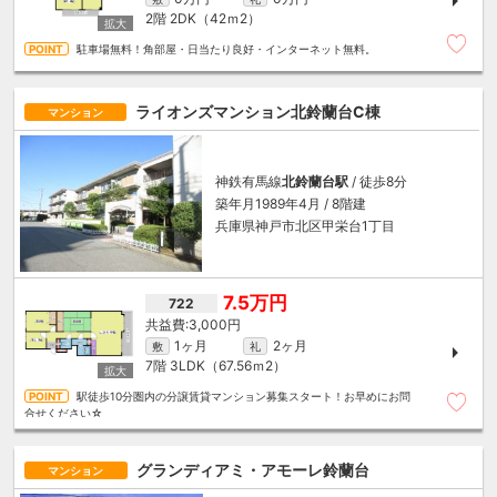
2階
2DK（42ｍ
2
）
駐車場無料！角部屋・日当たり良好・インターネット無料。
ライオンズマンション北鈴蘭台C棟
マンション
神鉄有馬線
北鈴蘭台駅
/ 徒歩8分
築年月1989年4月 / 8階建
兵庫県神戸市北区甲栄台1丁目
7.5万円
722
3,000円
1ヶ月
2ヶ月
敷
礼
7階
3LDK（67.56ｍ
2
）
駅徒歩10分圏内の分譲賃貸マンション募集スタート！お早めにお問
合せください☆
グランディアミ・アモーレ鈴蘭台
マンション