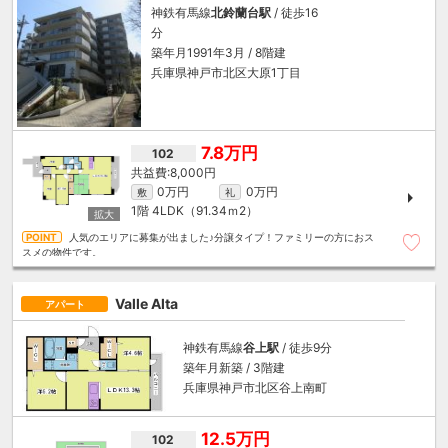
神鉄有馬線
北鈴蘭台駅
/ 徒歩16
分
築年月1991年3月 / 8階建
兵庫県神戸市北区大原1丁目
7.8万円
102
8,000円
0万円
0万円
敷
礼
1階
4LDK（91.34ｍ
2
）
人気のエリアに募集が出ました♪分譲タイプ！ファミリーの方におス
スメの物件です。
Valle Alta
アパート
神鉄有馬線
谷上駅
/ 徒歩9分
築年月新築 / 3階建
兵庫県神戸市北区谷上南町
12.5万円
102