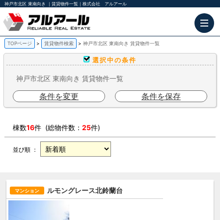
神戸市北区 東南向き ｜賃貸物件一覧｜株式会社 アルアール
TOPページ
賃貸物件検索
神戸市北区 東南向き 賃貸物件一覧
選択中の条件
神戸市北区 東南向き 賃貸物件一覧
条件を変更
条件を保存
棟数
16
件 (総物件数：
25
件)
並び順 ：
ルモングレース北鈴蘭台
マンション