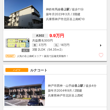
神鉄有馬線
谷上駅
/ 徒歩11分
築年月2023年3月 / 3階建
兵庫県神戸市北区谷上南町10
9.9万円
A302
8,500円
3万円
18万円
敷
礼
3階
2LDK（54.35ｍ
2
）
人気の谷上南町エリア！築浅で設備充実物件！
ルナコート
ハイツ
神戸市西神・山手線
谷上駅
/ 徒歩4分
築年月2004年9月 / 2階建
兵庫県神戸市北区谷上西町