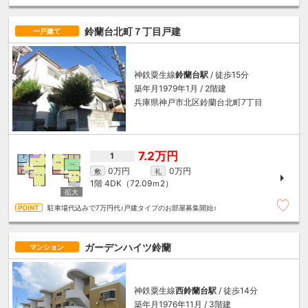
鈴蘭台北町７丁目戸建
一戸建て
神鉄粟生線
鈴蘭台駅
/ 徒歩15分
築年月1979年1月 / 2階建
兵庫県神戸市北区鈴蘭台北町7丁目
7.2万円
1
0万円
0万円
敷
礼
1階
4DK（72.09ｍ
2
）
駐車場代込みで7万円代♪戸建タイプのお部屋募集開始♪
ガーデンハイツ鈴蘭
マンション
神鉄粟生線
西鈴蘭台駅
/ 徒歩14分
築年月1976年11月 / 3階建