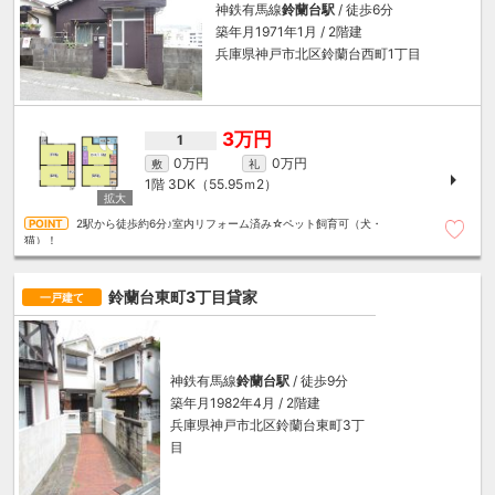
神鉄有馬線
鈴蘭台駅
/ 徒歩6分
築年月1971年1月 / 2階建
兵庫県神戸市北区鈴蘭台西町1丁目
3万円
1
0万円
0万円
敷
礼
1階
3DK（55.95ｍ
2
）
2駅から徒歩約6分♪室内リフォーム済み☆ペット飼育可（犬・
猫）！
鈴蘭台東町3丁目貸家
一戸建て
神鉄有馬線
鈴蘭台駅
/ 徒歩9分
築年月1982年4月 / 2階建
兵庫県神戸市北区鈴蘭台東町3丁
目