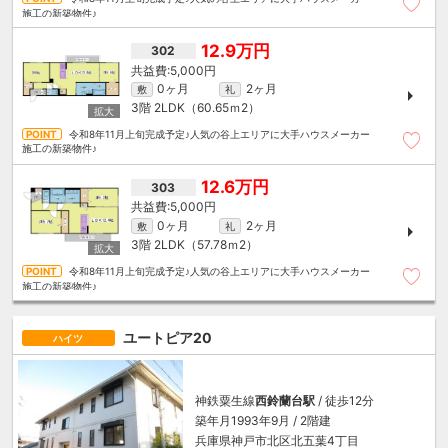
施工の新築物件♪
12.9万円
302
5,000円
0ヶ月
2ヶ月
敷
礼
3階
2LDK（60.65ｍ
2
）
令和8年11月上旬完成予定♪人気の谷上エリアに大手ハウスメーカー
施工の新築物件♪
12.6万円
303
5,000円
0ヶ月
2ヶ月
敷
礼
3階
2LDK（57.78ｍ
2
）
令和8年11月上旬完成予定♪人気の谷上エリアに大手ハウスメーカー
施工の新築物件♪
ユートピア20
ハイツ
神鉄粟生線
西鈴蘭台駅
/ 徒歩12分
築年月1993年9月 / 2階建
兵庫県神戸市北区北五葉4丁目