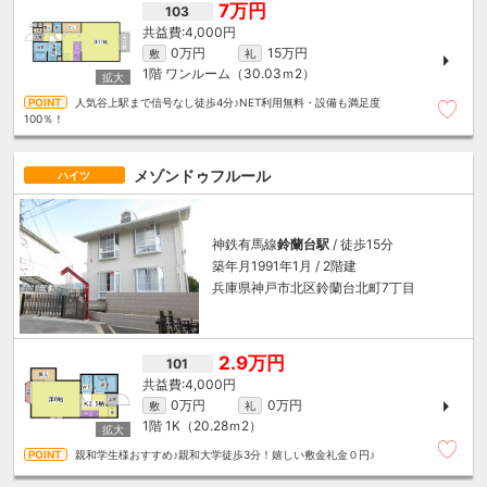
7万円
103
4,000円
0万円
15万円
敷
礼
1階
ワンルーム（30.03ｍ
2
）
人気谷上駅まで信号なし徒歩4分♪NET利用無料・設備も満足度
100％！
メゾンドゥフルール
ハイツ
神鉄有馬線
鈴蘭台駅
/ 徒歩15分
築年月1991年1月 / 2階建
兵庫県神戸市北区鈴蘭台北町7丁目
2.9万円
101
4,000円
0万円
0万円
敷
礼
1階
1K（20.28ｍ
2
）
親和学生様おすすめ♪親和大学徒歩3分！嬉しい敷金礼金０円♪