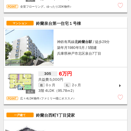
全室フローリング。ゆったり2DK物件♪
鈴蘭泉台第一住宅１号棟
マンション
神鉄有馬線
北鈴蘭台駅
/ 徒歩29分
築年月1980年5月 / 5階建
兵庫県神戸市北区泉台7丁目
6万円
305
5,000円
0ヶ月
2ヶ月
敷
礼
3階
4LDK（95.78ｍ
2
）
広々4LDK物件♪ファミリー様にオススメ♪
鈴蘭台西町1丁目貸家
一戸建て