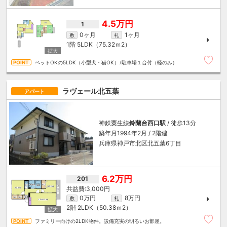
4.5万円
1
0ヶ月
1ヶ月
敷
礼
1階
5LDK（75.32ｍ
2
）
ペットOKの5LDK（小型犬・猫OK）♪駐車場１台付（軽のみ）
ラヴェール北五葉
アパート
神鉄粟生線
鈴蘭台西口駅
/ 徒歩13分
築年月1994年2月 / 2階建
兵庫県神戸市北区北五葉6丁目
6.2万円
201
3,000円
0万円
8万円
敷
礼
2階
2LDK（50.38ｍ
2
）
ファミリー向けの2LDK物件。設備充実の明るいお部屋。