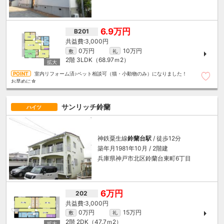
6.9万円
B201
3,000円
0万円
10万円
敷
礼
2階
3LDK（68.97ｍ
2
）
室内リフォーム済♪ペット相談可（猫・小動物のみ）になりました！
お早めに☆
サンリッチ鈴蘭
ハイツ
神鉄粟生線
鈴蘭台駅
/ 徒歩12分
築年月1981年10月 / 2階建
兵庫県神戸市北区鈴蘭台東町6丁目
6万円
202
3,000円
0万円
15万円
敷
礼
2階
2DK（47.7ｍ
2
）