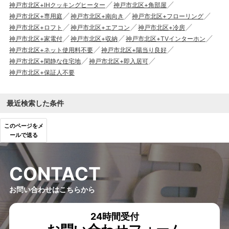
神戸市北区+IHクッキングヒーター
神戸市北区+角部屋
神戸市北区+専用庭
神戸市北区+南向き
神戸市北区+フローリング
神戸市北区+ロフト
神戸市北区+エアコン
神戸市北区+冷房
神戸市北区+家電付
神戸市北区+収納
神戸市北区+TVインターホン
神戸市北区+ネット使用料不要
神戸市北区+陽当り良好
神戸市北区+閑静な住宅地
神戸市北区+即入居可
神戸市北区+保証人不要
最近検索した条件
このページをメ
ールで送る
C
O
N
T
A
C
T
お問い合わせはこちらから
24時間受付