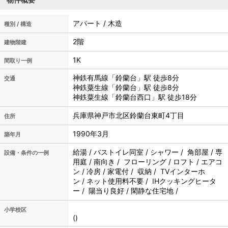
アパート / 木造
種別 / 構造
2階
建物階建
1K
間取り一例
神鉄有馬線「鈴蘭台」駅 徒歩8分
交通
神鉄粟生線「鈴蘭台」駅 徒歩8分
神鉄粟生線「鈴蘭台西口」駅 徒歩18分
兵庫県神戸市北区鈴蘭台東町4丁目
住所
1990年3月
築年月
給湯 / バストイレ同室 / シャワー / 角部屋 / 専
設備・条件の一例
用庭 / 南向き / フローリング / ロフト / エアコ
ン / 冷房 / 家電付 / 収納 / TVインターホ
ン / ネット使用料不要 / IHクッキングヒータ
ー / 陽当り良好 / 閑静な住宅地 /
小学校区
()