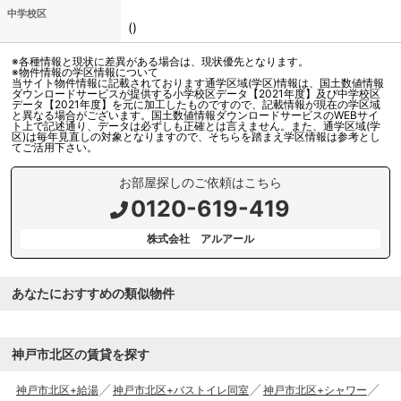
中学校区
()
※各種情報と現状に差異がある場合は、現状優先となります。
※物件情報の学区情報について
当サイト物件情報に記載されております通学区域(学区)情報は、国土数値情報
ダウンロードサービスが提供する小学校区データ【2021年度】及び中学校区
データ【2021年度】を元に加工したものですので、記載情報が現在の学区域
と異なる場合がございます。国土数値情報ダウンロードサービスのWEBサイ
ト上で記述通り、データは必ずしも正確とは言えません。また、通学区域(学
区)は毎年見直しの対象となりますので、そちらを踏まえ学区情報は参考とし
てご活用下さい。
お部屋探しのご依頼はこちら
0120-619-419
株式会社 アルアール
あなたにおすすめの類似物件
神戸市北区の賃貸を探す
神戸市北区+給湯
神戸市北区+バストイレ同室
神戸市北区+シャワー