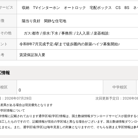
サービス
収納
TVインターホン
オートロック
宅配ボックス
CS
BS
ネ
 徴
陽当り良好
閑静な住宅地
・その他
ガス:都市 / 排水:下水 / 事務所: / 2人入居: / 楽器相談:
メント
令和8年7月完成予定♪駅まで徒歩圏内の新築ハイツ募集開始♪
 考
賃貸保証加入要
区情報
学校区
中学校区
()
：2026年07月29日
次回更新予定日：2026年0
と差異がある場合は現況優先となります
の学区情報について
件情報に記載されております通学区域(学区)情報は、国土数値情報ダウンロードサービスが提供する小学
加工したものですので、記載情報が現在の学区域と異なる場合がございます。国土数値情報ダウンロ
えません。また、通学区域(学区)は毎年見直しの対象となりますので、そちらを踏まえ学区情報は参