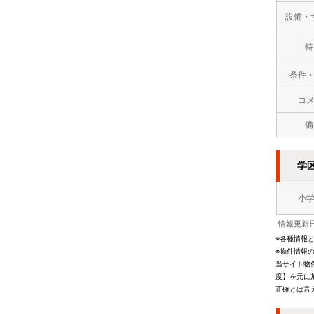
設備・
特
条件
コ
備
学
小
情報更新日
※各種情報
※物件情報
当サイト物
度】を元に
正確とは言