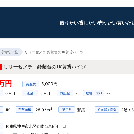
借りたい
貸したい
売りたい
買いた
貸情報一覧
リリーセノラ 鈴蘭台の1K賃貸ハイツ
リリーセノラ 鈴蘭台の1K賃貸ハイツ
W
5万円
5,000円
0ヶ月
礼金
2ヶ月
保証金
-
敷引・償却
--
2
1K
専有面積
25.92ｍ
築年月
新築
所在階 / 階数
2階 / 
兵庫県神戸市北区鈴蘭台東町4丁目