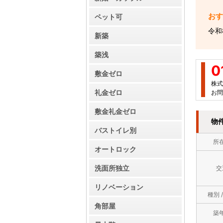
ペット可
令和
新築
築浅
0
敷金ゼロ
株式
礼金ゼロ
お問
敷金礼金ゼロ
物
バストイレ別
所
オートロック
洗面所独立
交
リノベーション
種別 
角部屋
築