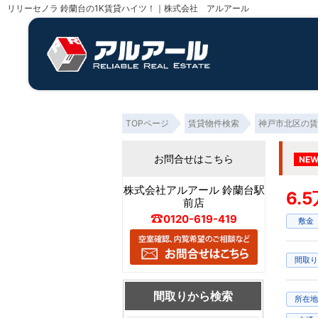
リリーセノラ 鈴蘭台の1K賃貸ハイツ！｜株式会社 アルアール
TOPページ
賃貸物件検索
神戸市北区の賃
お問合せはこちら
NE
株式会社アルアール 鈴蘭台駅
6.
前店
0120-619-419
敷金
間取り
間取りから検索
所在地