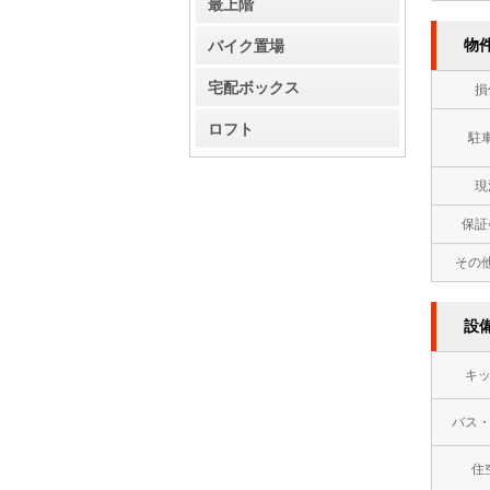
最上階
バイク置場
物
宅配ボックス
損
ロフト
駐
現
保証
その
設
キ
バス
住