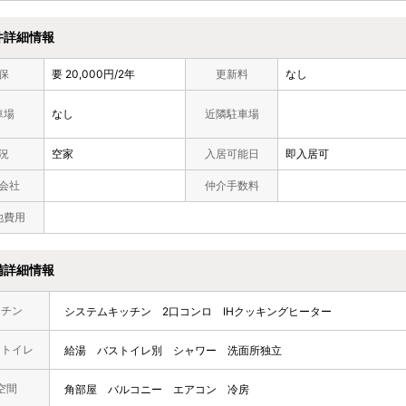
件詳細情報
保
要 20,000円/2年
更新料
なし
車場
なし
近隣駐車場
況
空家
入居可能日
即入居可
会社
仲介手数料
他費用
備詳細情報
ッチン
システムキッチン
2口コンロ
IHクッキングヒーター
・トイレ
給湯
バストイレ別
シャワー
洗面所独立
空間
角部屋
バルコニー
エアコン
冷房