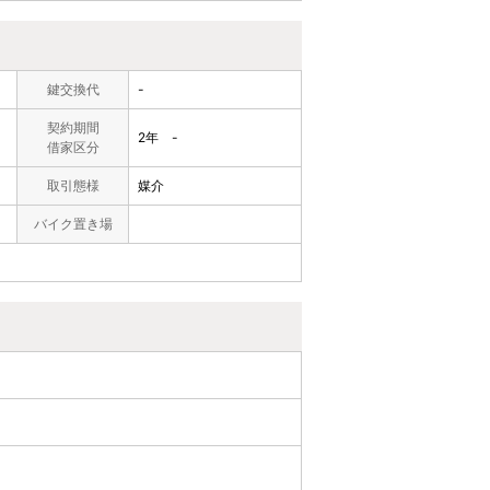
鍵交換代
-
契約期間
2年 -
借家区分
取引態様
媒介
バイク置き場