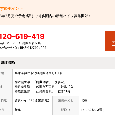
8年7月完成予定♪駅まで徒歩圏内の新築ハイツ募集開始♪
120-619-419
会社アルアール 鈴蘭台駅前店
い合わせNO：RHS-1127404099
件基本情報
在地
兵庫県神戸市北区鈴蘭台東町4丁目
神鉄粟生線
「鈴蘭台駅」
徒歩4分
通
神鉄粟生線 「鈴蘭台西口駅」 徒歩12分
神鉄粟生線 「西鈴蘭台駅」 徒歩21分
/ 構造
賃貸ハイツ / S造(鉄骨造)
主要採光面
北東
年月
新築
間取り
1K（ 洋室9.3畳 ）