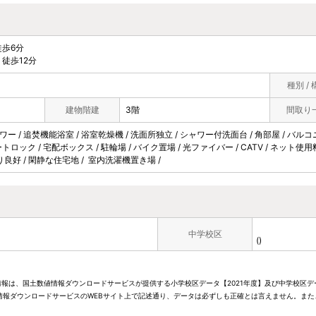
歩6分
徒歩12分
種別 / 
建物階建
3階
間取り
ワー / 追焚機能浴室 / 浴室乾燥機 / 洗面所独立 / シャワー付洗面台 / 角部屋 / バルコニー
ートロック / 宅配ボックス / 駐輪場 / バイク置場 / 光ファイバー / CATV / ネット使
当り良好 / 閑静な住宅地 / 室内洗濯機置き場 /
中学校区
()
情報は、国土数値情報ダウンロードサービスが提供する小学校区データ【2021年度】及び中学校区デ
報ダウンロードサービスのWEBサイト上で記述通り、データは必ずしも正確とは言えません。また