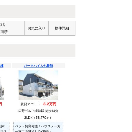
取り
お気に入り
物件詳細
有面積
A棟
パークハイム七番館
円
8.2万円
賃貸アパート
広野ゴルフ場前駅 徒歩14分
2LDK（58.770㎡）
歩6
ペット飼育可能！ハウスメーカ
車場２
ー施工の築浅2LDK物件♪