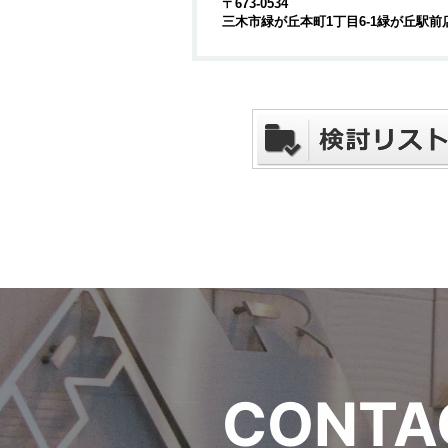
〒673-0534
三木市緑が丘本町1丁目6-1緑が丘駅前
C
O
N
T
A