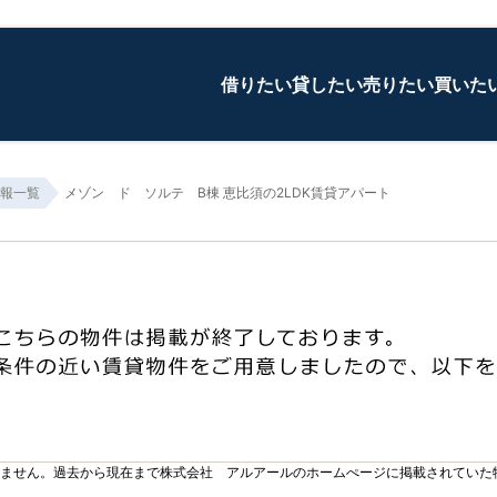
借りたい
貸したい
売りたい
買いた
報一覧
メゾン ド ソルテ B棟 恵比須の2LDK賃貸アパート
りません。過去から現在まで株式会社 アルアールのホームぺージに掲載されていた