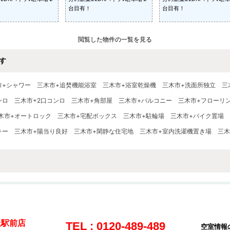
台目有！
台目有！
閲覧した物件の一覧を見る
す
市+シャワー
三木市+追焚機能浴室
三木市+浴室乾燥機
三木市+洗面所独立
三
ンロ
三木市+2口コンロ
三木市+角部屋
三木市+バルコニー
三木市+フローリ
木市+オートロック
三木市+宅配ボックス
三木市+駐輪場
三木市+バイク置場
キー
三木市+陽当り良好
三木市+閑静な住宅地
三木市+室内洗濯機置き場
三木
丘駅前店
TEL : 0120-489-489
空室情報