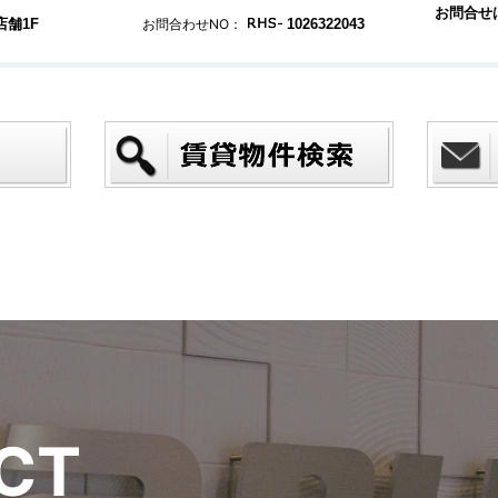
お問合せ
店舗1F
お問合わせNO：
1026322043
C
T