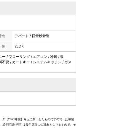
構造
アパート / 軽量鉄骨造
一例
2LDK
 / フローリング / エアコン / 冷房 / 収
用料不要 / カードキー / システムキッチン / ガス
ータ【2021年度】を元に加工したものですので、記載情
、通学区域(学区)は毎年見直しの対象となりますので、そ