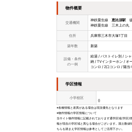
物件概要
神鉄粟生線
恵比須駅
徒
交通機関
神鉄粟生線 三木上の丸 
住所
兵庫県三木市大塚1丁目
築年数
新築
給湯 / バストイレ別 / シャ
設備・条件
納 / TVインターホン / オ
の一例
コンロ / 2口コンロ / 陽
学区情報
小学校区
()
※各種情報と差異がある場合は現況優先となります
※物件情報の学区情報について
当サイト物件情報に記載されております通学区域(学区)
報が現在の学区域と異なる場合がございます。国土数値情
ちらを踏まえ学区情報は参考としてご活用下さい。