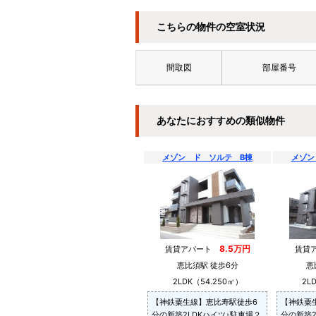
こちらの物件の空室状況
間取図
部屋番号
あなたにおすすめの類似物件
メゾン ド ソルテ B棟
メゾン
8.5万円
賃貸アパート
賃貸
恵比須駅 徒歩6分
恵
2LDK（54.250㎡）
2L
【神鉄粟生線】恵比寿駅徒歩6
【神鉄粟
分の新築2LDKハイツ♪駐車場２
分の新築2