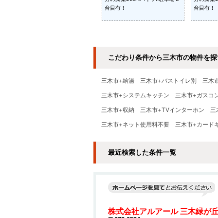
台目有！
台目有！
こだわり条件から三木市の物件を探
三木市+給湯
三木市+バストイレ別
三木
三木市+システムキッチン
三木市+ガスコ
三木市+収納
三木市+TVインターホン
三
三木市+ネット使用料不要
三木市+カード
最近検索した条件一覧
株式会社アルアール 三木緑が