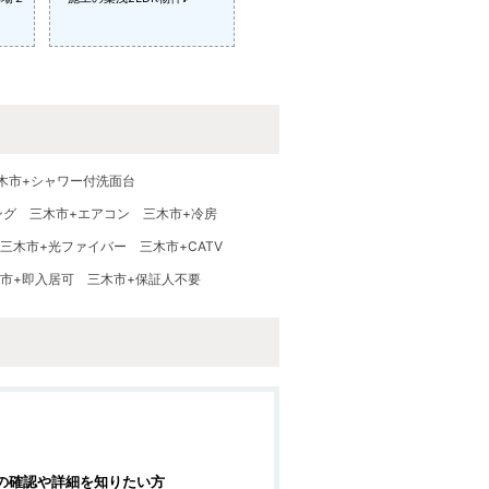
木市+シャワー付洗面台
ング
三木市+エアコン
三木市+冷房
三木市+光ファイバー
三木市+CATV
市+即入居可
三木市+保証人不要
の確認や詳細を知りたい方