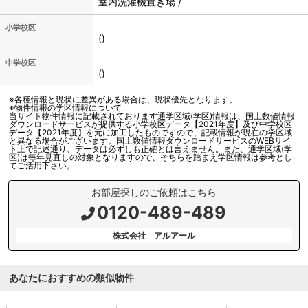
室内洗濯機置き場 /
小学校区
()
中学校区
()
※各種情報と現状に差異がある場合は、現状優先となります。
※物件情報の学区情報について
当サイト物件情報に記載されております通学区域(学区)情報は、国土数値情報
ダウンロードサービスが提供する小学校区データ【2021年度】及び中学校区
データ【2021年度】を元に加工したものですので、記載情報が現在の学区域
と異なる場合がございます。国土数値情報ダウンロードサービスのWEBサイ
ト上で記述通り、データは必ずしも正確とは言えません。また、通学区域(学
区)は毎年見直しの対象となりますので、そちらを踏まえ学区情報は参考とし
てご活用下さい。
お部屋探しのご依頼はこちら
0120-489-489
株式会社 アルアール
あなたにおすすめの類似物件