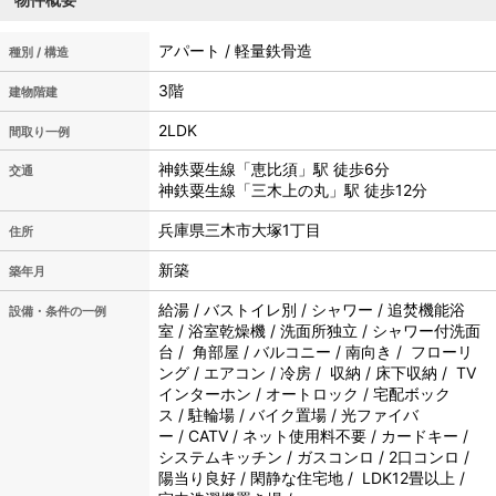
アパート / 軽量鉄骨造
種別 / 構造
3階
建物階建
2LDK
間取り一例
神鉄粟生線「恵比須」駅 徒歩6分
交通
神鉄粟生線「三木上の丸」駅 徒歩12分
兵庫県三木市大塚1丁目
住所
新築
築年月
給湯 / バストイレ別 / シャワー / 追焚機能浴
設備・条件の一例
室 / 浴室乾燥機 / 洗面所独立 / シャワー付洗面
台 / 角部屋 / バルコニー / 南向き / フローリ
ング / エアコン / 冷房 / 収納 / 床下収納 / TV
インターホン / オートロック / 宅配ボック
ス / 駐輪場 / バイク置場 / 光ファイバ
ー / CATV / ネット使用料不要 / カードキー /
システムキッチン / ガスコンロ / 2口コンロ /
陽当り良好 / 閑静な住宅地 / LDK12畳以上 /