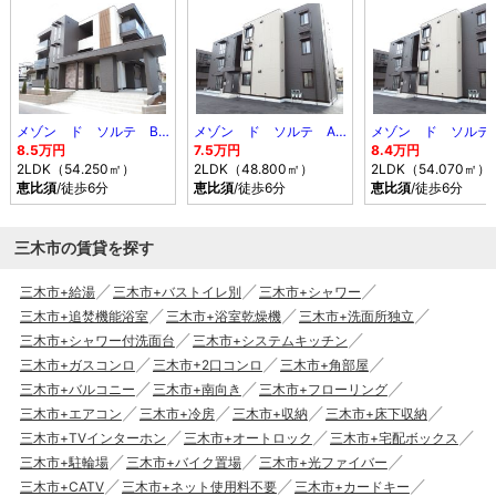
メゾン ド ソルテ B棟
メゾン ド ソルテ A棟
8.5万円
7.5万円
8.4万円
2LDK（54.250㎡）
2LDK（48.800㎡）
2LDK（54.070㎡）
恵比須
/徒歩6分
恵比須
/徒歩6分
恵比須
/徒歩6分
三木市の賃貸を探す
三木市+給湯
三木市+バストイレ別
三木市+シャワー
三木市+追焚機能浴室
三木市+浴室乾燥機
三木市+洗面所独立
三木市+シャワー付洗面台
三木市+システムキッチン
三木市+ガスコンロ
三木市+2口コンロ
三木市+角部屋
三木市+バルコニー
三木市+南向き
三木市+フローリング
三木市+エアコン
三木市+冷房
三木市+収納
三木市+床下収納
三木市+TVインターホン
三木市+オートロック
三木市+宅配ボックス
三木市+駐輪場
三木市+バイク置場
三木市+光ファイバー
三木市+CATV
三木市+ネット使用料不要
三木市+カードキー