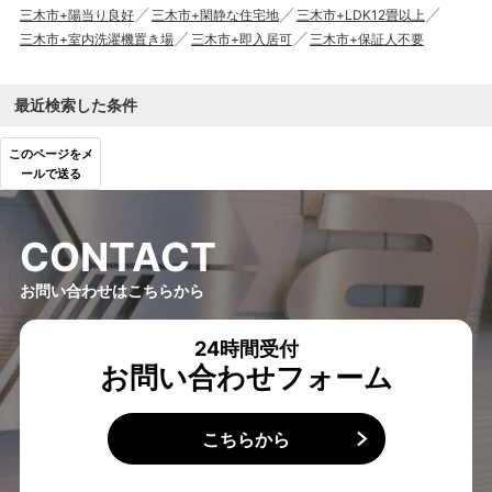
三木市+陽当り良好
三木市+閑静な住宅地
三木市+LDK12畳以上
三木市+室内洗濯機置き場
三木市+即入居可
三木市+保証人不要
最近検索した条件
このページをメ
ールで送る
C
O
N
T
A
C
T
お問い合わせはこちらから
24時間受付
お問い合わせフォーム
こちらから