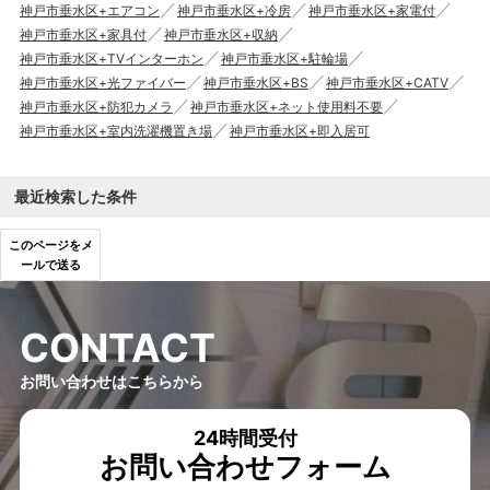
神戸市垂水区+エアコン
神戸市垂水区+冷房
神戸市垂水区+家電付
神戸市垂水区+家具付
神戸市垂水区+収納
神戸市垂水区+TVインターホン
神戸市垂水区+駐輪場
神戸市垂水区+光ファイバー
神戸市垂水区+BS
神戸市垂水区+CATV
神戸市垂水区+防犯カメラ
神戸市垂水区+ネット使用料不要
神戸市垂水区+室内洗濯機置き場
神戸市垂水区+即入居可
最近検索した条件
このページをメ
ールで送る
C
O
N
T
A
C
T
お問い合わせはこちらから
24時間受付
お問い合わせフォーム