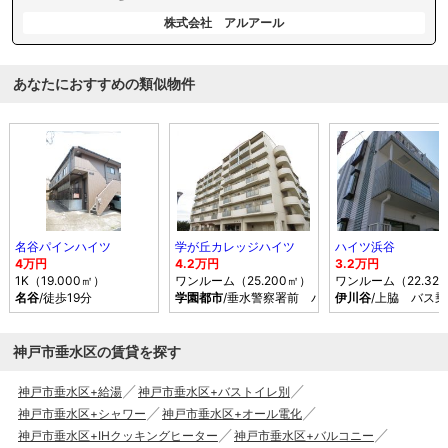
株式会社 アルアール
あなたにおすすめの類似物件
名谷パインハイツ
学が丘カレッジハイツ
ハイツ浜谷
4万円
4.2万円
3.2万円
1K（19.000㎡）
ワンルーム（25.200㎡）
ワンルーム（22.32
名谷
/徒歩19分
学園都市
/垂水警察署前 バス乗車時間6分 停歩1
伊川谷
/上脇 バス
神戸市垂水区の賃貸を探す
神戸市垂水区+給湯
神戸市垂水区+バストイレ別
神戸市垂水区+シャワー
神戸市垂水区+オール電化
神戸市垂水区+IHクッキングヒーター
神戸市垂水区+バルコニー