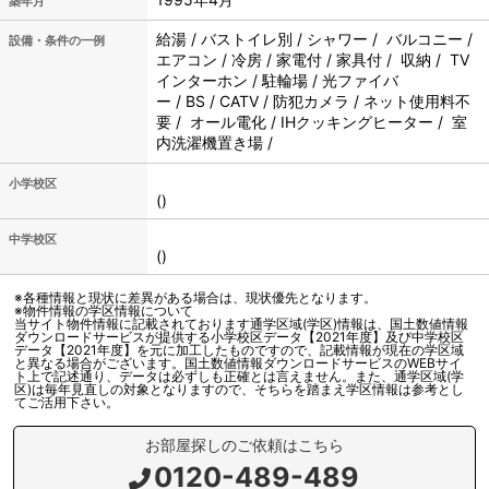
築年月
給湯 / バストイレ別 / シャワー / バルコニー /
設備・条件の一例
エアコン / 冷房 / 家電付 / 家具付 / 収納 / TV
インターホン / 駐輪場 / 光ファイバ
ー / BS / CATV / 防犯カメラ / ネット使用料不
要 / オール電化 / IHクッキングヒーター / 室
内洗濯機置き場 /
小学校区
()
中学校区
()
※各種情報と現状に差異がある場合は、現状優先となります。
※物件情報の学区情報について
当サイト物件情報に記載されております通学区域(学区)情報は、国土数値情報
ダウンロードサービスが提供する小学校区データ【2021年度】及び中学校区
データ【2021年度】を元に加工したものですので、記載情報が現在の学区域
と異なる場合がございます。国土数値情報ダウンロードサービスのWEBサイ
ト上で記述通り、データは必ずしも正確とは言えません。また、通学区域(学
区)は毎年見直しの対象となりますので、そちらを踏まえ学区情報は参考とし
てご活用下さい。
お部屋探しのご依頼はこちら
0120-489-489