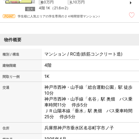
0万円
10万円
敷
礼
4階
1K（21.6ｍ
2
）
学生様に人気エリアの学生専用の２４時間管理マンション♪
物件概要
マンション / RC造(鉄筋コンクリート造)
種別 / 構造
4階
建物階建
1K
間取り一例
神戸市西神・山手線「総合運動公園」駅 徒歩
交通
10分
神戸市西神・山手線「名谷」駅 奥畑 バス乗
車時間11分 停歩5分
ＪＲ山陽本線「垂水」駅 奥畑 バス乗車時間
25分 停歩5分
兵庫県神戸市垂水区名谷町字市ノ子
住所
1995年4月