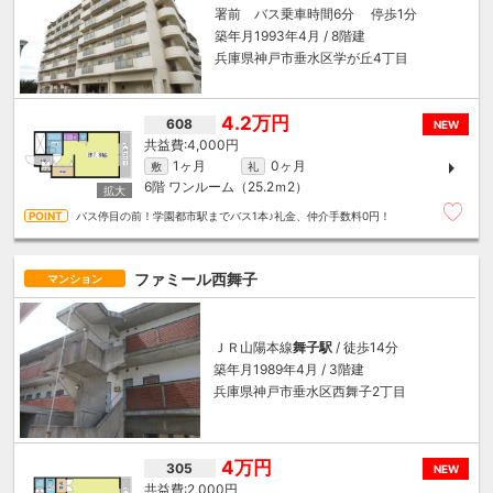
署前 バス乗車時間6分 停歩1分
築年月1993年4月 / 8階建
兵庫県神戸市垂水区学が丘4丁目
4.2万円
608
NEW
4,000円
1ヶ月
0ヶ月
敷
礼
6階
ワンルーム（25.2ｍ
2
）
バス停目の前！学園都市駅までバス1本♪礼金、仲介手数料0円！
ファミール西舞子
マンション
ＪＲ山陽本線
舞子駅
/ 徒歩14分
築年月1989年4月 / 3階建
兵庫県神戸市垂水区西舞子2丁目
4万円
305
NEW
2,000円