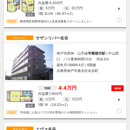
4,500円
5万円
20万円
敷
礼
1階
3LDK（80.67ｍ
2
）
舞多聞区画整理地内の人気賃貸募集スタートしました！
サザンリバー名谷
マンション
神戸市西神・山手線
学園都市駅
/ 中山西
口 バス乗車時間10分 停歩3分
築年月1998年4月 / 6階建
兵庫県神戸市垂水区名谷町
4.4万円
106
NEW
7,800円
0万円
15万円
敷
礼
1階
1K（24.52ｍ
2
）
学生様に人気エリアの学生専用の２４時間管理マンション♪
エヴァ名谷
マンション