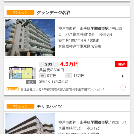
グランデージ名谷
マンション
神戸市西神・山手線
学園都市駅
/ 中山西
口 バス乗車時間10分 停歩3分
築年月1997年4月 / 6階建
兵庫県神戸市垂水区名谷町
4.5万円
203
NEW
7,800円
0万円
15万円
敷
礼
2階
1K（24.2ｍ
2
）
管理会社による24時間管理の家具家電付学生専用マンション！
モリタハイツ
マンション
神戸市西神・山手線
学園都市駅
/ 奥畑 バ
ス乗車時間5分 停歩12分