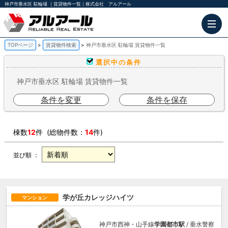
神戸市垂水区 駐輪場 ｜賃貸物件一覧｜株式会社 アルアール
TOPページ
賃貸物件検索
神戸市垂水区 駐輪場 賃貸物件一覧
選択中の条件
神戸市垂水区 駐輪場 賃貸物件一覧
条件を変更
条件を保存
棟数
12
件 (総物件数：
14
件)
並び順 ：
学が丘カレッジハイツ
マンション
神戸市西神・山手線
学園都市駅
/ 垂水警察