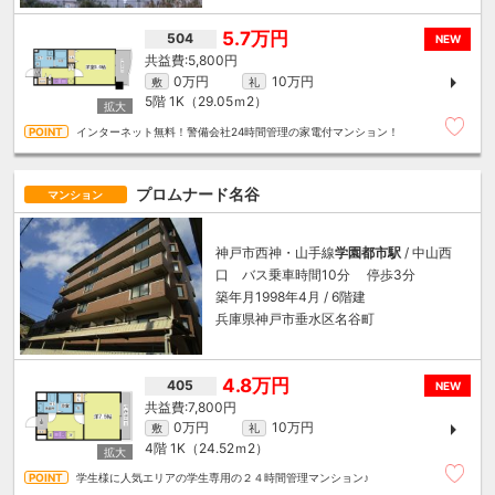
5.7万円
504
NEW
5,800円
0万円
10万円
敷
礼
5階
1K（29.05ｍ
2
）
インターネット無料！警備会社24時間管理の家電付マンション！
プロムナード名谷
マンション
神戸市西神・山手線
学園都市駅
/ 中山西
口 バス乗車時間10分 停歩3分
築年月1998年4月 / 6階建
兵庫県神戸市垂水区名谷町
4.8万円
405
NEW
7,800円
0万円
10万円
敷
礼
4階
1K（24.52ｍ
2
）
学生様に人気エリアの学生専用の２４時間管理マンション♪