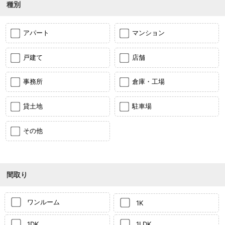
種別
アパート
マンション
戸建て
店舗
事務所
倉庫・工場
貸土地
駐車場
その他
間取り
ワンルーム
1K
1DK
1LDK