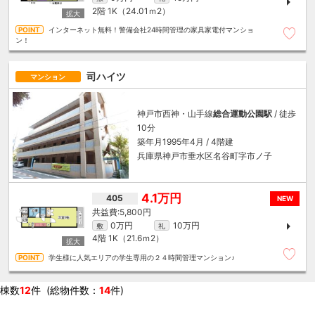
2階
1K（24.01ｍ
2
）
インターネット無料！警備会社24時間管理の家具家電付マンショ
ン！
司ハイツ
マンション
神戸市西神・山手線
総合運動公園駅
/ 徒歩
10分
築年月1995年4月 / 4階建
兵庫県神戸市垂水区名谷町字市ノ子
4.1万円
405
NEW
5,800円
0万円
10万円
敷
礼
4階
1K（21.6ｍ
2
）
学生様に人気エリアの学生専用の２４時間管理マンション♪
棟数
12
件 (総物件数：
14
件)