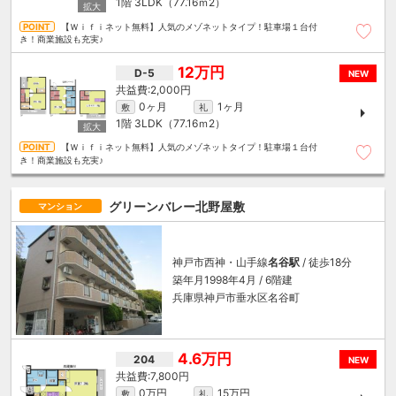
1階
3LDK（77.16ｍ
2
）
【Ｗｉｆｉネット無料】人気のメゾネットタイプ！駐車場１台付
き！商業施設も充実♪
12万円
D-5
NEW
2,000円
0ヶ月
1ヶ月
敷
礼
1階
3LDK（77.16ｍ
2
）
【Ｗｉｆｉネット無料】人気のメゾネットタイプ！駐車場１台付
き！商業施設も充実♪
グリーンバレー北野屋敷
マンション
神戸市西神・山手線
名谷駅
/ 徒歩18分
築年月1998年4月 / 6階建
兵庫県神戸市垂水区名谷町
4.6万円
204
NEW
7,800円
0万円
15万円
敷
礼