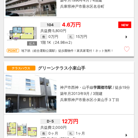
築年月1996年4月 / 4階建
兵庫県神戸市垂水区名谷町
4.6万円
104
NEW
5,800円
0万円
15万円
敷
礼
1階
1K（24.98ｍ
2
）
地下鉄（総合運動公園駅）徒歩圏物件！家具家電付！ネット無料！
グリーンテラス小束山手
テラスハウス
神戸市西神・山手線
学園都市駅
/ 徒歩19分
築年月2013年9月 / 3階建
兵庫県神戸市垂水区小束山手３丁目
12万円
D-5
2,000円
0ヶ月
1ヶ月
敷
礼