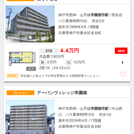
神戸市西神・山手線
学園都市駅
/ 西名谷
バス乗車時間15分 停歩2分
築年月1999年4月 / 6階建
兵庫県神戸市垂水区名谷町
4.4万円
213
NEW
7,800円
0万円
10万円
敷
礼
2階
1K（24.32ｍ
2
）
学生様に人気エリアの学生専用の２４時間管理マンション♪
アーバンヴィレッジ学園南
マンション
神戸市西神・山手線
学園都市駅
/ 中山西
口 バス乗車時間15分 停歩1分
築年月2006年4月 / 11階建
兵庫県神戸市垂水区名谷町