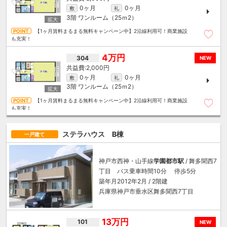
0ヶ月
0ヶ月
敷
礼
3階
ワンルーム（25ｍ
2
）
【1ヶ月賃料まるまる無料キャンペーン中】2沿線利用可！商業施設
も充実！
4万円
304
NEW
2,000円
0ヶ月
0ヶ月
敷
礼
3階
ワンルーム（25ｍ
2
）
【1ヶ月賃料まるまる無料キャンペーン中】2沿線利用可！商業施設
も充実！
ステラハウス B棟
一戸建て
神戸市西神・山手線
学園都市駅
/ 舞多聞西7
丁目 バス乗車時間10分 停歩5分
築年月2012年2月 / 2階建
兵庫県神戸市垂水区舞多聞西7丁目
13万円
101
NEW