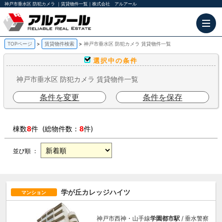
神戸市垂水区 防犯カメラ ｜賃貸物件一覧｜株式会社 アルアール
TOPページ
賃貸物件検索
神戸市垂水区 防犯カメラ 賃貸物件一覧
選択中の条件
神戸市垂水区 防犯カメラ 賃貸物件一覧
条件を変更
条件を保存
棟数
8
件 (総物件数：
8
件)
並び順 ：
学が丘カレッジハイツ
マンション
神戸市西神・山手線
学園都市駅
/ 垂水警察