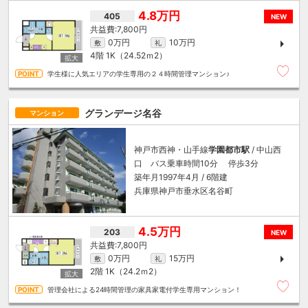
4.8万円
405
NEW
7,800円
0万円
10万円
敷
礼
4階
1K（24.52ｍ
2
）
学生様に人気エリアの学生専用の２４時間管理マンション♪
グランデージ名谷
マンション
神戸市西神・山手線
学園都市駅
/ 中山西
口 バス乗車時間10分 停歩3分
築年月1997年4月 / 6階建
兵庫県神戸市垂水区名谷町
4.5万円
203
NEW
7,800円
0万円
15万円
敷
礼
2階
1K（24.2ｍ
2
）
管理会社による24時間管理の家具家電付学生専用マンション！