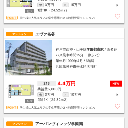
0万円
15万円
敷
礼
1階
1K（24.52ｍ
2
）
学生様に人気エリアの学生専用の２４時間管理マンション♪
エヴァ名谷
マンション
神戸市西神・山手線
学園都市駅
/ 西名谷
バス乗車時間15分 停歩2分
築年月1999年4月 / 6階建
兵庫県神戸市垂水区名谷町
4.4万円
213
NEW
7,800円
0万円
10万円
敷
礼
2階
1K（24.32ｍ
2
）
学生様に人気エリアの学生専用の２４時間管理マンション♪
アーバンヴィレッジ学園南
マンション