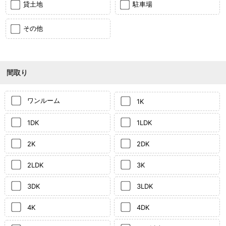
貸土地
駐車場
その他
間取り
ワンルーム
1K
1DK
1LDK
2K
2DK
2LDK
3K
3DK
3LDK
4K
4DK