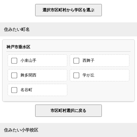
住みたい町名
神戸市垂水区
小束山手
西舞子
舞多聞西
学が丘
名谷町
住みたい小学校区