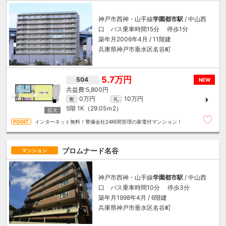
神戸市西神・山手線
学園都市駅
/ 中山西
口 バス乗車時間15分 停歩1分
築年月2006年4月 / 11階建
兵庫県神戸市垂水区名谷町
5.7万円
504
NEW
5,800円
0万円
10万円
敷
礼
5階
1K（29.05ｍ
2
）
インターネット無料！警備会社24時間管理の家電付マンション！
プロムナード名谷
マンション
神戸市西神・山手線
学園都市駅
/ 中山西
口 バス乗車時間10分 停歩3分
築年月1998年4月 / 6階建
兵庫県神戸市垂水区名谷町