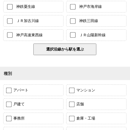
神鉄粟生線
神戸市海岸線
ＪＲ加古川線
神鉄三田線
神戸高速東西線
ＪＲ山陽新幹線
種別
アパート
マンション
戸建て
店舗
事務所
倉庫・工場