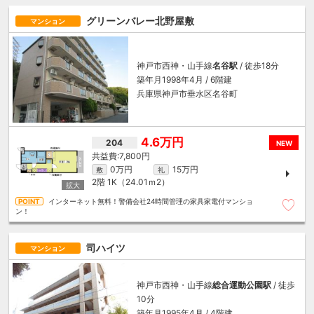
グリーンバレー北野屋敷
マンション
神戸市西神・山手線
名谷駅
/ 徒歩18分
築年月1998年4月 / 6階建
兵庫県神戸市垂水区名谷町
4.6万円
204
NEW
7,800円
0万円
15万円
敷
礼
2階
1K（24.01ｍ
2
）
インターネット無料！警備会社24時間管理の家具家電付マンショ
ン！
司ハイツ
マンション
神戸市西神・山手線
総合運動公園駅
/ 徒歩
10分
築年月1995年4月 / 4階建