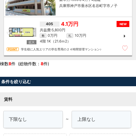
兵庫県神戸市垂水区名谷町字市ノ子
4.1万円
405
NEW
5,800円
0万円
10万円
敷
礼
4階
1K（21.6ｍ
2
）
学生様に人気エリアの学生専用の２４時間管理マンション♪
棟数
8
件 (総物件数：
8
件)
条件を絞り込む
賃料
～