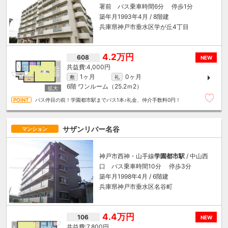
署前 バス乗車時間6分 停歩1分
築年月1993年4月 / 8階建
兵庫県神戸市垂水区学が丘4丁目
4.2万円
608
NEW
4,000円
1ヶ月
0ヶ月
敷
礼
6階
ワンルーム（25.2ｍ
2
）
バス停目の前！学園都市駅までバス1本♪礼金、仲介手数料0円！
サザンリバー名谷
マンション
神戸市西神・山手線
学園都市駅
/ 中山西
口 バス乗車時間10分 停歩3分
築年月1998年4月 / 6階建
兵庫県神戸市垂水区名谷町
4.4万円
106
NEW
7,800円