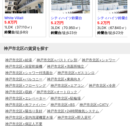
White VillaⅡ
シティハイツ鈴蘭台
シティハイツ鈴蘭台
5.8万円
5.2万円
5.2万円
1LDK（37.110㎡）
3LDK（70.950㎡）
3LDK（67.840㎡）
鈴蘭台
/徒歩8分
鈴蘭台
/徒歩23分
鈴蘭台
/徒歩23分
神戸市北区の賃貸を探す
神戸市北区+給湯
神戸市北区+バストイレ別
神戸市北区+シャワー
神戸市北区+浴室乾燥機
神戸市北区+洗面所独立
神戸市北区+シャワー付洗面台
神戸市北区+ガスコンロ
神戸市北区+バルコニー
神戸市北区+東南向き
神戸市北区+フローリング
神戸市北区+エアコン
神戸市北区+冷房
神戸市北区+収納
神戸市北区+オートロック
神戸市北区+エレベーター
神戸市北区+駐輪場
神戸市北区+光ファイバー
神戸市北区+BS
神戸市北区+CATV
神戸市北区+陽当り良好
神戸市北区+24時間換気システム
神戸市北区+室内洗濯機置き場
神戸市北区+即入居可
神戸市北区+保証人不要