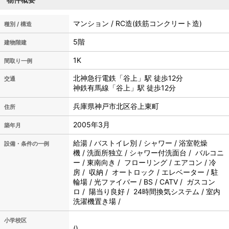
マンション / RC造(鉄筋コンクリート造)
種別 / 構造
5階
建物階建
1K
間取り一例
北神急行電鉄「谷上」駅 徒歩12分
交通
神鉄有馬線「谷上」駅 徒歩12分
兵庫県神戸市北区谷上東町
住所
2005年3月
築年月
給湯 / バストイレ別 / シャワー / 浴室乾燥
設備・条件の一例
機 / 洗面所独立 / シャワー付洗面台 / バルコニ
ー / 東南向き / フローリング / エアコン / 冷
房 / 収納 / オートロック / エレベーター / 駐
輪場 / 光ファイバー / BS / CATV / ガスコン
ロ / 陽当り良好 / 24時間換気システム / 室内
洗濯機置き場 /
小学校区
()