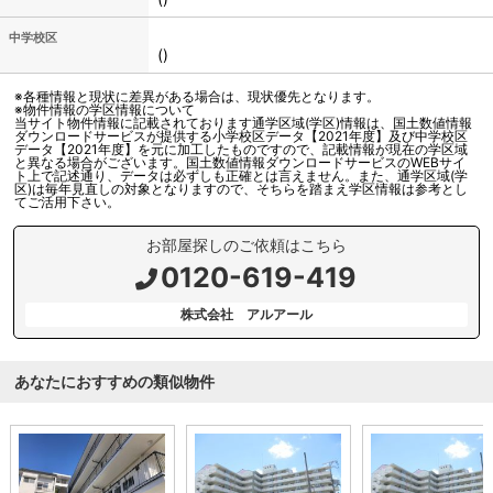
中学校区
()
※各種情報と現状に差異がある場合は、現状優先となります。
※物件情報の学区情報について
当サイト物件情報に記載されております通学区域(学区)情報は、国土数値情報
ダウンロードサービスが提供する小学校区データ【2021年度】及び中学校区
データ【2021年度】を元に加工したものですので、記載情報が現在の学区域
と異なる場合がございます。国土数値情報ダウンロードサービスのWEBサイ
ト上で記述通り、データは必ずしも正確とは言えません。また、通学区域(学
区)は毎年見直しの対象となりますので、そちらを踏まえ学区情報は参考とし
てご活用下さい。
お部屋探しのご依頼はこちら
0120-619-419
株式会社 アルアール
あなたにおすすめの類似物件