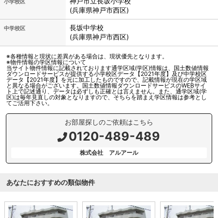
神戸市立
長坂小学校
小学校区
(兵庫県神戸市西区)
長坂中学校
中学校区
(兵庫県神戸市西区)
※各種情報と現状に差異がある場合は、現状優先となります。
※物件情報の学区情報について
当サイト物件情報に記載されております通学区域(学区)情報は、国土数値情報
ダウンロードサービスが提供する小学校区データ【2021年度】及び中学校区
データ【2021年度】を元に加工したものですので、記載情報が現在の学区域
と異なる場合がございます。国土数値情報ダウンロードサービスのWEBサイ
ト上で記述通り、データは必ずしも正確とは言えません。また、通学区域(学
区)は毎年見直しの対象となりますので、そちらを踏まえ学区情報は参考とし
てご活用下さい。
お部屋探しのご依頼はこちら
0120-489-489
株式会社 アルアール
あなたにおすすめの類似物件