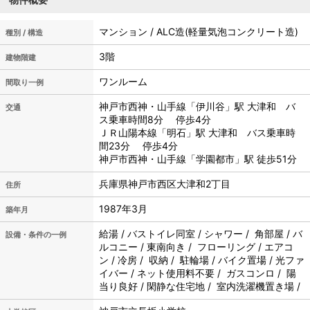
マンション / ALC造(軽量気泡コンクリート造)
種別 / 構造
3階
建物階建
ワンルーム
間取り一例
神戸市西神・山手線「伊川谷」駅 大津和 バ
交通
ス乗車時間8分 停歩4分
ＪＲ山陽本線「明石」駅 大津和 バス乗車時
間23分 停歩4分
神戸市西神・山手線「学園都市」駅 徒歩51分
兵庫県神戸市西区大津和2丁目
住所
1987年3月
築年月
給湯 / バストイレ同室 / シャワー / 角部屋 / バ
設備・条件の一例
ルコニー / 東南向き / フローリング / エアコ
ン / 冷房 / 収納 / 駐輪場 / バイク置場 / 光ファ
イバー / ネット使用料不要 / ガスコンロ / 陽
当り良好 / 閑静な住宅地 / 室内洗濯機置き場 /