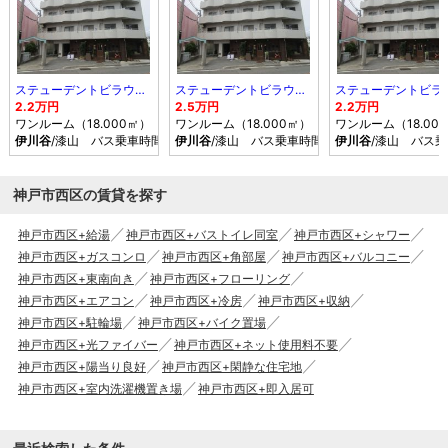
ステューデントビラウィング
ステューデントビラウィング
2.2万円
2.5万円
2.2万円
ワンルーム（18.000㎡）
ワンルーム（18.000㎡）
ワンルーム（18.00
伊川谷
/漆山 バス乗車時間14分 停歩3分
伊川谷
/漆山 バス乗車時間8分 停歩1分
伊川谷
/漆山 バス乗
神戸市西区の賃貸を探す
神戸市西区+給湯
神戸市西区+バストイレ同室
神戸市西区+シャワー
神戸市西区+ガスコンロ
神戸市西区+角部屋
神戸市西区+バルコニー
神戸市西区+東南向き
神戸市西区+フローリング
神戸市西区+エアコン
神戸市西区+冷房
神戸市西区+収納
神戸市西区+駐輪場
神戸市西区+バイク置場
神戸市西区+光ファイバー
神戸市西区+ネット使用料不要
神戸市西区+陽当り良好
神戸市西区+閑静な住宅地
神戸市西区+室内洗濯機置き場
神戸市西区+即入居可