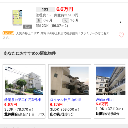
6.6万円
103
-
3,900円
0ヶ月
1ヶ月
敷
礼
1階
2DK（56.07ｍ
2
）
人気の谷上エリア♪最寄りの谷上駅まで徒歩圏内！ファミリーの方におス
スメ。
あなたにおすすめの類似物件
鈴蘭泉台第二住宅3号棟
ロイヤル神戸山の街
White VillaⅡ
5.8万円
6.5万円
6.3万円
1LDK（37.110㎡）
3LDK（78.370㎡）
3LDK（58.000㎡）
鈴蘭台
/徒歩8分
北鈴蘭台
/泉台7丁目 バス乗車時間8分 停歩2分
山の街
/徒歩3分