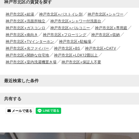
神戸市北区の賃貸を探す
神戸市北区+給湯
神戸市北区+バストイレ別
神戸市北区+シャワー
神戸市北区+洗面所独立
神戸市北区+シャワー付洗面台
神戸市北区+ガスコンロ
神戸市北区+バルコニー
神戸市北区+専用庭
神戸市北区+南向き
神戸市北区+フローリング
神戸市北区+収納
神戸市北区+TVインターホン
神戸市北区+駐輪場
神戸市北区+光ファイバー
神戸市北区+BS
神戸市北区+CATV
神戸市北区+閑静な住宅地
神戸市北区+LDK12畳以上
神戸市北区+室内洗濯機置き場
神戸市北区+保証人不要
最近検索した条件
共有する
メールで送る