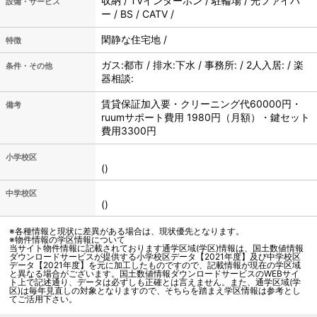
収納 / TVインターホン / 駐輪場 / 光ファイバ
設備・サービス
ー / BS / CATV /
閑静な住宅地 /
特徴
ガス:都市 / 排水:下水 / 事務所: / 2人入居: / 楽
条件・その他
器相談:
賃貸保証加入要・クリーニング代60000円・
備考
ruumサポート費用 1980円（月額）・鍵セット
費用3300円
小学校区
()
中学校区
()
※各種情報と現状に差異がある場合は、現状優先となります。
※物件情報の学区情報について
当サイト物件情報に記載されております通学区域(学区)情報は、国土数値情報
ダウンロードサービスが提供する小学校区データ【2021年度】及び中学校区
データ【2021年度】を元に加工したものですので、記載情報が現在の学区域
と異なる場合がございます。国土数値情報ダウンロードサービスのWEBサイ
ト上で記述通り、データは必ずしも正確とは言えません。また、通学区域(学
区)は毎年見直しの対象となりますので、そちらを踏まえ学区情報は参考とし
てご活用下さい。