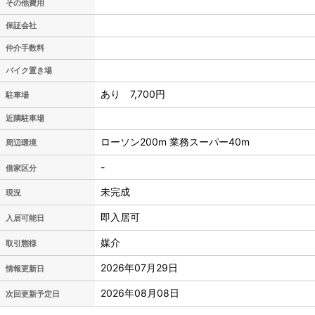
その他費用
保証会社
仲介手数料
バイク置き場
あり 7,700円
駐車場
近隣駐車場
ローソン200m 業務スーパー40m
周辺環境
-
借家区分
未完成
現況
即入居可
入居可能日
媒介
取引態様
2026年07月29日
情報更新日
2026年08月08日
次回更新予定日