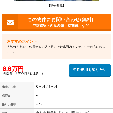
【建物外観】
空室確認・内見希望・初期費用など
人気の谷上エリア♪最寄りの谷上駅まで徒歩圏内！ファミリーの方におス
スメ。
6.6万円
(共益費：3,900円 / 管理費：）
0ヶ月 / 1ヶ月
敷金 / 礼金
-
保証金
- / -
敷引 / 償却
北神急行電鉄「谷上」駅 徒歩10分