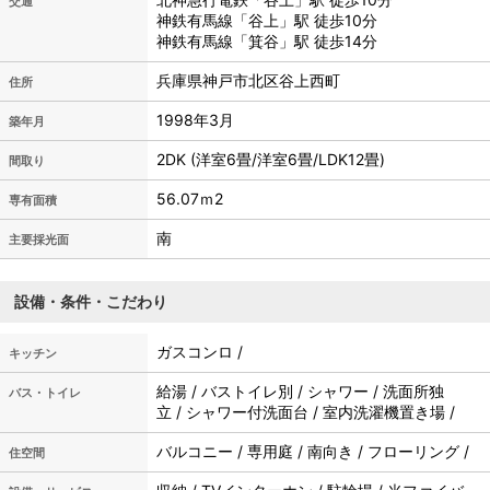
交通
神鉄有馬線「谷上」駅 徒歩10分
神鉄有馬線「箕谷」駅 徒歩14分
兵庫県神戸市北区谷上西町
住所
1998年3月
築年月
2DK (洋室6畳/洋室6畳/LDK12畳)
間取り
56.07ｍ
2
専有面積
南
主要採光面
設備・条件・こだわり
ガスコンロ /
キッチン
給湯 / バストイレ別 / シャワー / 洗面所独
バス・トイレ
立 / シャワー付洗面台 / 室内洗濯機置き場 /
バルコニー / 専用庭 / 南向き / フローリング /
住空間