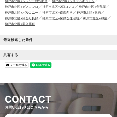
神戸市北区+シャワー付洗面台
神戸市北区+システムキッチン
神戸市北区+ガスコンロ
神戸市北区+2口コンロ
神戸市北区+角部屋
神戸市北区+バルコニー
神戸市北区+南西向き
神戸市北区+収納
神戸市北区+陽当り良好
神戸市北区+閑静な住宅地
神戸市北区+和室
神戸市北区+即入居可
最近検索した条件
共有する
メールで送る
C
O
N
T
A
C
T
お問い合わせはこちらから