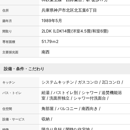
兵庫県神戸市北区北五葉6丁目
住所
1989年5月
築年月
2LDK (LDK14畳/洋室4.5畳/和室6畳)
間取り
51.79ｍ
2
専有面積
南西
主要採光面
設備・条件・こだわり
システムキッチン / ガスコンロ / 2口コンロ /
キッチン
給湯 / バストイレ別 / シャワー / 追焚機能浴
バス・トイレ
室 / 洗面所独立 / シャワー付洗面台 /
角部屋 / バルコニー / 南西向き /
住空間
収納 /
設備・サービス
陽当り良好 / 閑静な住宅地 /
特徴