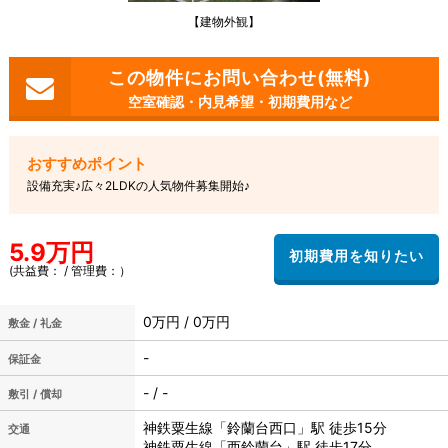
【建物外観】
空室確認・内見希望・初期費用など
設備充実♪広々2LDKの人気物件募集開始♪
5.9万円
(共益費： / 管理費：）
0万円 / 0万円
敷金 / 礼金
-
保証金
- / -
敷引 / 償却
神鉄粟生線「鈴蘭台西口」駅 徒歩15分
交通
神鉄粟生線「西鈴蘭台」駅 徒歩17分