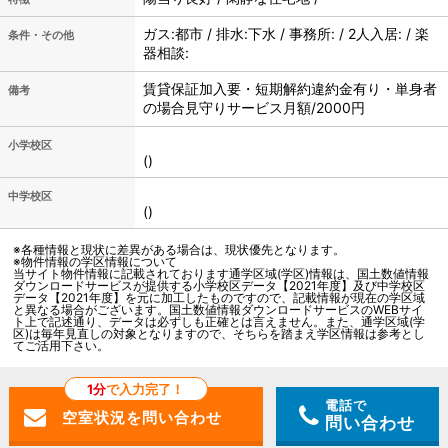
ガス:都市 / 排水:下水 / 事務所: / 2人入居: / 楽
条件・その他
器相談:
賃貸保証加入要・短期解約違約金有り・単身者
備考
の場合見守りサービス月額/2000円
小学校区
()
中学校区
()
※各種情報と現状に差異がある場合は、現状優先となります。
※物件情報の学区情報について
当サイト物件情報に記載されております通学区域(学区)情報は、国土数値情報
ダウンロードサービスが提供する小学校区データ【2021年度】及び中学校区
データ【2021年度】を元に加工したものですので、記載情報が現在の学区域
と異なる場合がございます。国土数値情報ダウンロードサービスのWEBサイ
ト上で記述通り、データは必ずしも正確とは言えません。また、通学区域(学
区)は毎年見直しの対象となりますので、そちらを踏まえ学区情報は参考とし
てご活用下さい。
1分
で入力完了！
電話で
問い合わせ