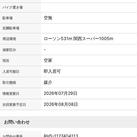
バイク置き場
空無
駐車場
近隣駐車場
ローソン531m 関西スーパー1005m
周辺環境
-
借家区分
空家
現況
即入居可
入居可能日
媒介
取引態様
2026年07月29日
情報更新日
2026年08月08日
次回更新予定日
お問い合わせ
RHS-1127404113
お問合せ番号