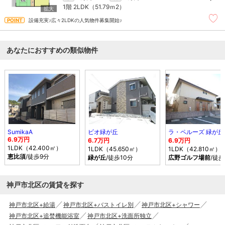
1階
2LDK（51.79ｍ
2
）
設備充実♪広々2LDKの人気物件募集開始♪
あなたにおすすめの類似物件
SumikaA
ビオ緑が丘
ラ・ペルーズ 緑が丘
6.9万円
6.7万円
6.9万円
1LDK（42.400㎡）
1LDK（45.650㎡）
1LDK（42.810㎡）
恵比須
/徒歩9分
緑が丘
/徒歩10分
広野ゴルフ場前
/徒歩
神戸市北区の賃貸を探す
神戸市北区+給湯
神戸市北区+バストイレ別
神戸市北区+シャワー
神戸市北区+追焚機能浴室
神戸市北区+洗面所独立