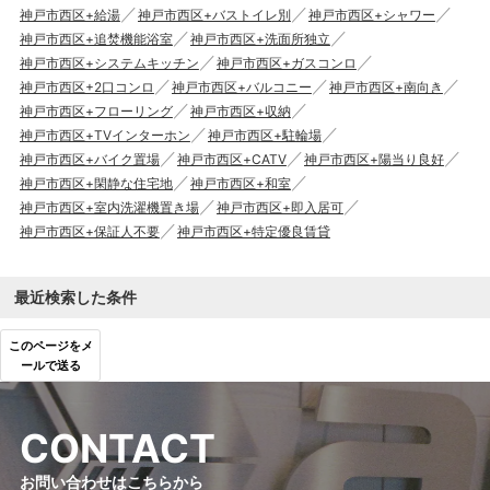
神戸市西区+給湯
神戸市西区+バストイレ別
神戸市西区+シャワー
神戸市西区+追焚機能浴室
神戸市西区+洗面所独立
神戸市西区+システムキッチン
神戸市西区+ガスコンロ
神戸市西区+2口コンロ
神戸市西区+バルコニー
神戸市西区+南向き
神戸市西区+フローリング
神戸市西区+収納
神戸市西区+TVインターホン
神戸市西区+駐輪場
神戸市西区+バイク置場
神戸市西区+CATV
神戸市西区+陽当り良好
神戸市西区+閑静な住宅地
神戸市西区+和室
神戸市西区+室内洗濯機置き場
神戸市西区+即入居可
神戸市西区+保証人不要
神戸市西区+特定優良賃貸
最近検索した条件
このページをメ
ールで送る
C
O
N
T
A
C
T
お問い合わせはこちらから