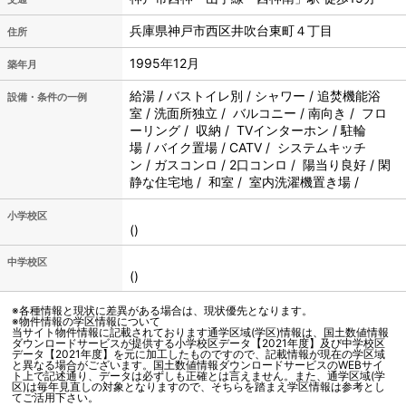
兵庫県神戸市西区井吹台東町４丁目
住所
1995年12月
築年月
給湯 / バストイレ別 / シャワー / 追焚機能浴
設備・条件の一例
室 / 洗面所独立 / バルコニー / 南向き / フロ
ーリング / 収納 / TVインターホン / 駐輪
場 / バイク置場 / CATV / システムキッチ
ン / ガスコンロ / 2口コンロ / 陽当り良好 / 閑
静な住宅地 / 和室 / 室内洗濯機置き場 /
小学校区
()
中学校区
()
※各種情報と現状に差異がある場合は、現状優先となります。
※物件情報の学区情報について
当サイト物件情報に記載されております通学区域(学区)情報は、国土数値情報
ダウンロードサービスが提供する小学校区データ【2021年度】及び中学校区
データ【2021年度】を元に加工したものですので、記載情報が現在の学区域
と異なる場合がございます。国土数値情報ダウンロードサービスのWEBサイ
ト上で記述通り、データは必ずしも正確とは言えません。また、通学区域(学
区)は毎年見直しの対象となりますので、そちらを踏まえ学区情報は参考とし
てご活用下さい。