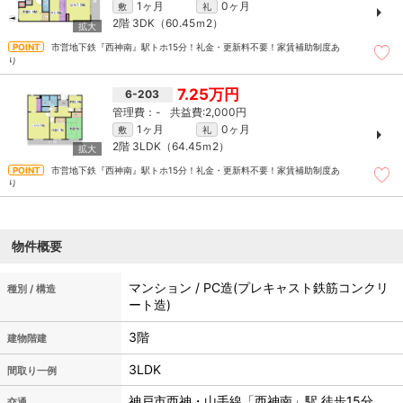
1ヶ月
0ヶ月
敷
礼
2階
3DK（60.45ｍ
2
）
市営地下鉄『西神南』駅トホ15分！礼金・更新料不要！家賃補助制度あ
り
7.25万円
6-203
-
2,000円
1ヶ月
0ヶ月
敷
礼
2階
3LDK（64.45ｍ
2
）
市営地下鉄『西神南』駅トホ15分！礼金・更新料不要！家賃補助制度あ
り
物件概要
マンション / PC造(プレキャスト鉄筋コンクリ
種別 / 構造
ート造)
3階
建物階建
3LDK
間取り一例
神戸市西神・山手線「西神南」駅 徒歩15分
交通