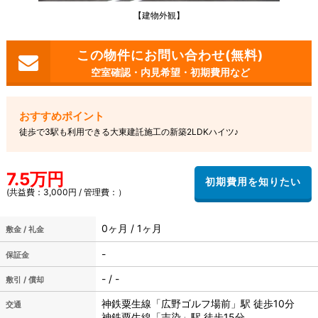
【建物外観】
空室確認・内見希望・初期費用など
徒歩で3駅も利用できる大東建託施工の新築2LDKハイツ♪
7.5万円
(共益費：3,000円 / 管理費：）
0ヶ月 / 1ヶ月
敷金 / 礼金
-
保証金
- / -
敷引 / 償却
神鉄粟生線「広野ゴルフ場前」駅 徒歩10分
交通
神鉄粟生線「志染」駅 徒歩15分