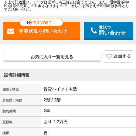
ト上で記述通り、データは必ずしも正確とは言えません。また、通学区域(学
区)は毎年見直しの対象となりますので、そちらを踏まえ学区情報は参考とし
てご活用下さい。
1分
で入力完了！
電話で
問い合わせ
お気に入り一覧を見る
設備詳細情報
賃貸ハイツ / 木造
種別 / 構造
2階 / 2階
所在階 / 階数
2年
契約期間
あり 2.2万円
更新料
要
損保