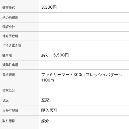
3,300円
鍵交換代
その他費用
保証会社
仲介手数料
バイク置き場
あり 5,500円
駐車場
近隣駐車場
ファミリーマート300m フレッシュバザール
周辺環境
1100m
-
借家区分
空家
現況
即入居可
入居可能日
媒介
取引態様