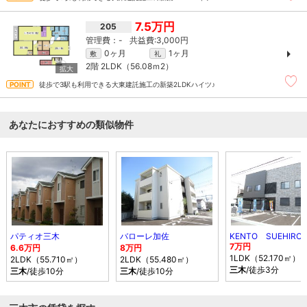
7.5万円
205
-
3,000円
0ヶ月
1ヶ月
敷
礼
2階
2LDK（56.08ｍ
2
）
徒歩で3駅も利用できる大東建託施工の新築2LDKハイツ♪
あなたにおすすめの類似物件
パティオ三木
バローレ加佐
KENTO SUEHIRO
7万円
6.6万円
8万円
1LDK（52.170㎡）
2LDK（55.710㎡）
2LDK（55.480㎡）
三木
/徒歩3分
三木
/徒歩10分
三木
/徒歩10分