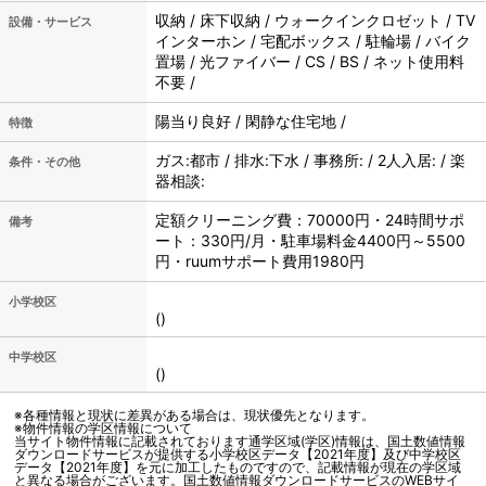
収納 / 床下収納 / ウォークインクロゼット / TV
設備・サービス
インターホン / 宅配ボックス / 駐輪場 / バイク
置場 / 光ファイバー / CS / BS / ネット使用料
不要 /
陽当り良好 / 閑静な住宅地 /
特徴
ガス:都市 / 排水:下水 / 事務所: / 2人入居: / 楽
条件・その他
器相談:
定額クリーニング費：70000円・24時間サポ
備考
ート：330円/月・駐車場料金4400円～5500
円・ruumサポート費用1980円
小学校区
()
中学校区
()
※各種情報と現状に差異がある場合は、現状優先となります。
※物件情報の学区情報について
当サイト物件情報に記載されております通学区域(学区)情報は、国土数値情報
ダウンロードサービスが提供する小学校区データ【2021年度】及び中学校区
データ【2021年度】を元に加工したものですので、記載情報が現在の学区域
と異なる場合がございます。国土数値情報ダウンロードサービスのWEBサイ