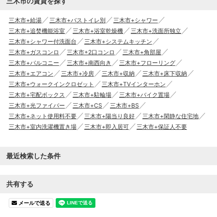
三木市の賃貸を探す
三木市+給湯
三木市+バストイレ別
三木市+シャワー
三木市+追焚機能浴室
三木市+浴室乾燥機
三木市+洗面所独立
三木市+シャワー付洗面台
三木市+システムキッチン
三木市+ガスコンロ
三木市+2口コンロ
三木市+角部屋
三木市+バルコニー
三木市+南西向き
三木市+フローリング
三木市+エアコン
三木市+冷房
三木市+収納
三木市+床下収納
三木市+ウォークインクロゼット
三木市+TVインターホン
三木市+宅配ボックス
三木市+駐輪場
三木市+バイク置場
三木市+光ファイバー
三木市+CS
三木市+BS
三木市+ネット使用料不要
三木市+陽当り良好
三木市+閑静な住宅地
三木市+室内洗濯機置き場
三木市+即入居可
三木市+保証人不要
最近検索した条件
共有する
メールで送る