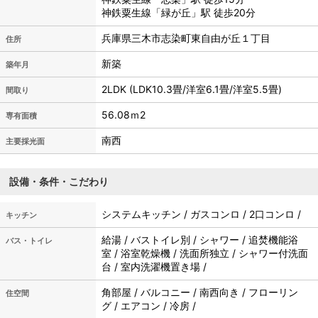
神鉄粟生線「緑が丘」駅 徒歩20分
兵庫県三木市志染町東自由が丘１丁目
住所
新築
築年月
2LDK (LDK10.3畳/洋室6.1畳/洋室5.5畳)
間取り
56.08ｍ
2
専有面積
南西
主要採光面
設備・条件・こだわり
システムキッチン / ガスコンロ / 2口コンロ /
キッチン
給湯 / バストイレ別 / シャワー / 追焚機能浴
バス・トイレ
室 / 浴室乾燥機 / 洗面所独立 / シャワー付洗面
台 / 室内洗濯機置き場 /
角部屋 / バルコニー / 南西向き / フローリン
住空間
グ / エアコン / 冷房 /