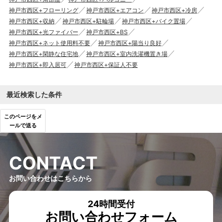
神戸市西区+フローリング
神戸市西区+エアコン
神戸市西区+冷房
神戸市西区+収納
神戸市西区+駐輪場
神戸市西区+バイク置場
神戸市西区+光ファイバー
神戸市西区+BS
神戸市西区+ネット使用料不要
神戸市西区+陽当り良好
神戸市西区+閑静な住宅地
神戸市西区+室内洗濯機置き場
神戸市西区+即入居可
神戸市西区+保証人不要
最近検索した条件
このページをメ
ールで送る
C
O
N
T
A
C
T
お問い合わせはこちらから
24時間受付
お問い合わせフォーム