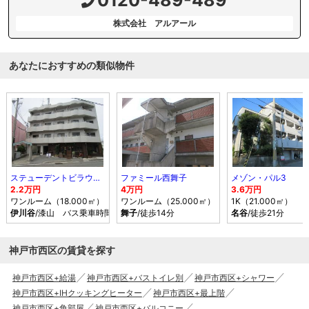
株式会社 アルアール
あなたにおすすめの類似物件
ステューデントビラウィング
ファミール西舞子
メゾン・パル3
2.2万円
4万円
3.6万円
ワンルーム（18.000㎡）
ワンルーム（25.000㎡）
1K（21.000㎡）
伊川谷
/漆山 バス乗車時間14分 停歩3分
舞子
/徒歩14分
名谷
/徒歩21分
神戸市西区の賃貸を探す
神戸市西区+給湯
神戸市西区+バストイレ別
神戸市西区+シャワー
神戸市西区+IHクッキングヒーター
神戸市西区+最上階
神戸市西区+角部屋
神戸市西区+バルコニー