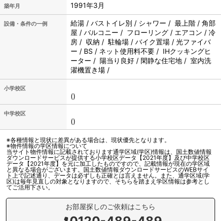
1991年3月
築年月
給湯 / バストイレ別 / シャワー / 最上階 / 角部
設備・条件の一例
屋 / バルコニー / フローリング / エアコン / 冷
房 / 収納 / 駐輪場 / バイク置場 / 光ファイバ
ー / BS / ネット使用料不要 / IHクッキングヒ
ーター / 陽当り良好 / 閑静な住宅地 / 室内洗
濯機置き場 /
小学校区
()
中学校区
()
※各種情報と現状に差異がある場合は、現状優先となります。
※物件情報の学区情報について
当サイト物件情報に記載されております通学区域(学区)情報は、国土数値情報
ダウンロードサービスが提供する小学校区データ【2021年度】及び中学校区
データ【2021年度】を元に加工したものですので、記載情報が現在の学区域
と異なる場合がございます。国土数値情報ダウンロードサービスのWEBサイ
ト上で記述通り、データは必ずしも正確とは言えません。また、通学区域(学
区)は毎年見直しの対象となりますので、そちらを踏まえ学区情報は参考とし
てご活用下さい。
お部屋探しのご依頼はこちら
0120-489-489