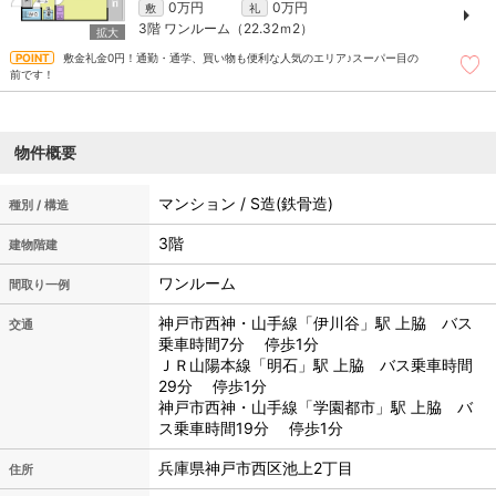
0万円
0万円
敷
礼
3階
ワンルーム（22.32ｍ
2
）
敷金礼金0円！通勤・通学、買い物も便利な人気のエリア♪スーパー目の
前です！
物件概要
マンション / S造(鉄骨造)
種別 / 構造
3階
建物階建
ワンルーム
間取り一例
神戸市西神・山手線「伊川谷」駅 上脇 バス
交通
乗車時間7分 停歩1分
ＪＲ山陽本線「明石」駅 上脇 バス乗車時間
29分 停歩1分
神戸市西神・山手線「学園都市」駅 上脇 バ
ス乗車時間19分 停歩1分
兵庫県神戸市西区池上2丁目
住所