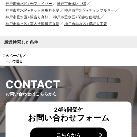
神戸市垂水区+光ファイバー
神戸市垂水区+BS
神戸市垂水区+ネット使用料不要
神戸市垂水区+ディンプルキー
神戸市垂水区+陽当り良好
神戸市垂水区+閑静な住宅地
神戸市垂水区+室内洗濯機置き場
神戸市垂水区+保証人不要
最近検索した条件
このページをメ
ールで送る
C
O
N
T
A
C
T
お問い合わせはこちらから
24時間受付
お問い合わせフォーム
こちらから