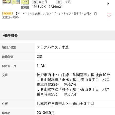
0ヶ月
1ヶ月
敷
礼
1階
3LDK（77.16ｍ
2
）
【Ｗｉｆｉネット無料】人気のメゾネットタイプ！駐車場１台付き！商
業施設も充実♪
物件概要
テラスハウス / 木造
種別 / 構造
2階
建物階建
1LDK
間取り一例
神戸市西神・山手線「学園都市」駅 徒歩19分
交通
ＪＲ山陽本線「垂水」駅 小束山６丁目 バス
乗車時間23分 停歩7分
ＪＲ山陽本線「舞子」駅 小束山６丁目 バス
乗車時間23分 停歩7分
兵庫県神戸市垂水区小束山手３丁目
住所
2013年9月
築年月