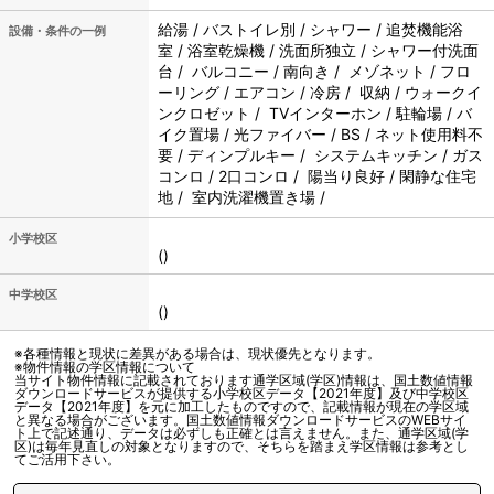
給湯 / バストイレ別 / シャワー / 追焚機能浴
設備・条件の一例
室 / 浴室乾燥機 / 洗面所独立 / シャワー付洗面
台 / バルコニー / 南向き / メゾネット / フロ
ーリング / エアコン / 冷房 / 収納 / ウォークイ
ンクロゼット / TVインターホン / 駐輪場 / バ
イク置場 / 光ファイバー / BS / ネット使用料不
要 / ディンプルキー / システムキッチン / ガス
コンロ / 2口コンロ / 陽当り良好 / 閑静な住宅
地 / 室内洗濯機置き場 /
小学校区
()
中学校区
()
※各種情報と現状に差異がある場合は、現状優先となります。
※物件情報の学区情報について
当サイト物件情報に記載されております通学区域(学区)情報は、国土数値情報
ダウンロードサービスが提供する小学校区データ【2021年度】及び中学校区
データ【2021年度】を元に加工したものですので、記載情報が現在の学区域
と異なる場合がございます。国土数値情報ダウンロードサービスのWEBサイ
ト上で記述通り、データは必ずしも正確とは言えません。また、通学区域(学
区)は毎年見直しの対象となりますので、そちらを踏まえ学区情報は参考とし
てご活用下さい。