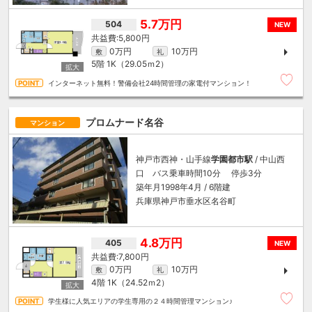
5.7万円
504
NEW
5,800円
0万円
10万円
敷
礼
5階
1K（29.05ｍ
2
）
インターネット無料！警備会社24時間管理の家電付マンション！
プロムナード名谷
マンション
神戸市西神・山手線
学園都市駅
/ 中山西
口 バス乗車時間10分 停歩3分
築年月1998年4月 / 6階建
兵庫県神戸市垂水区名谷町
4.8万円
405
NEW
7,800円
0万円
10万円
敷
礼
4階
1K（24.52ｍ
2
）
学生様に人気エリアの学生専用の２４時間管理マンション♪