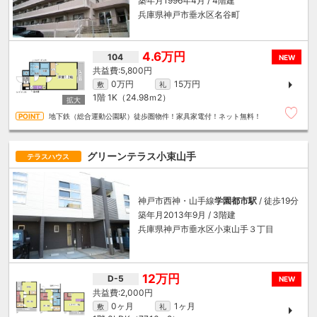
築年月1996年4月 / 4階建
兵庫県神戸市垂水区名谷町
4.6万円
104
NEW
5,800円
0万円
15万円
敷
礼
1階
1K（24.98ｍ
2
）
地下鉄（総合運動公園駅）徒歩圏物件！家具家電付！ネット無料！
グリーンテラス小束山手
テラスハウス
神戸市西神・山手線
学園都市駅
/ 徒歩19分
築年月2013年9月 / 3階建
兵庫県神戸市垂水区小束山手３丁目
12万円
D-5
NEW
2,000円
0ヶ月
1ヶ月
敷
礼