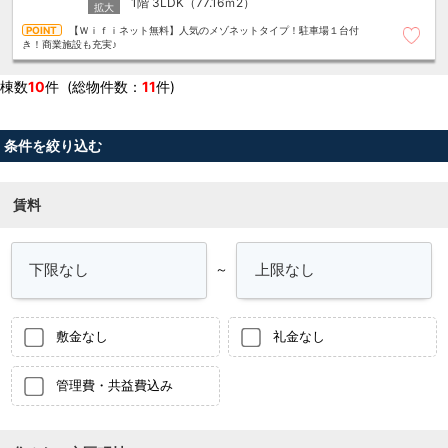
1階
3LDK（77.16ｍ
2
）
【Ｗｉｆｉネット無料】人気のメゾネットタイプ！駐車場１台付
き！商業施設も充実♪
棟数
10
件 (総物件数：
11
件)
条件を絞り込む
賃料
～
敷金なし
礼金なし
管理費・共益費込み