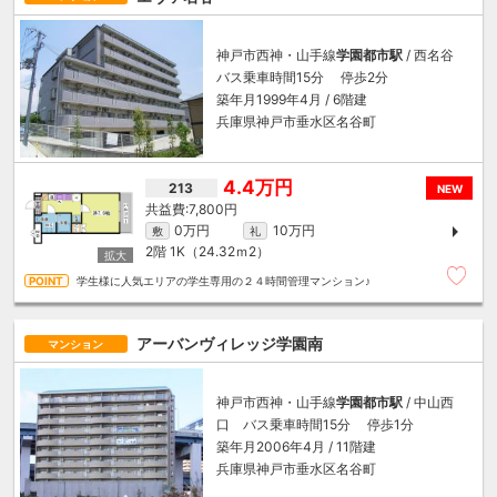
神戸市西神・山手線
学園都市駅
/ 西名谷
バス乗車時間15分 停歩2分
築年月1999年4月 / 6階建
兵庫県神戸市垂水区名谷町
4.4万円
213
NEW
7,800円
0万円
10万円
敷
礼
2階
1K（24.32ｍ
2
）
学生様に人気エリアの学生専用の２４時間管理マンション♪
アーバンヴィレッジ学園南
マンション
神戸市西神・山手線
学園都市駅
/ 中山西
口 バス乗車時間15分 停歩1分
築年月2006年4月 / 11階建
兵庫県神戸市垂水区名谷町