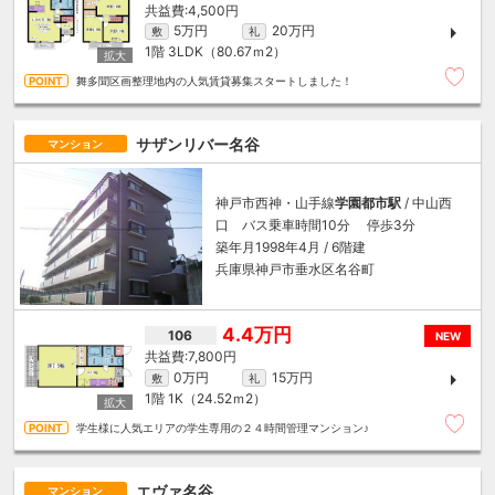
4,500円
5万円
20万円
敷
礼
1階
3LDK（80.67ｍ
2
）
舞多聞区画整理地内の人気賃貸募集スタートしました！
サザンリバー名谷
マンション
神戸市西神・山手線
学園都市駅
/ 中山西
口 バス乗車時間10分 停歩3分
築年月1998年4月 / 6階建
兵庫県神戸市垂水区名谷町
4.4万円
106
NEW
7,800円
0万円
15万円
敷
礼
1階
1K（24.52ｍ
2
）
学生様に人気エリアの学生専用の２４時間管理マンション♪
エヴァ名谷
マンション