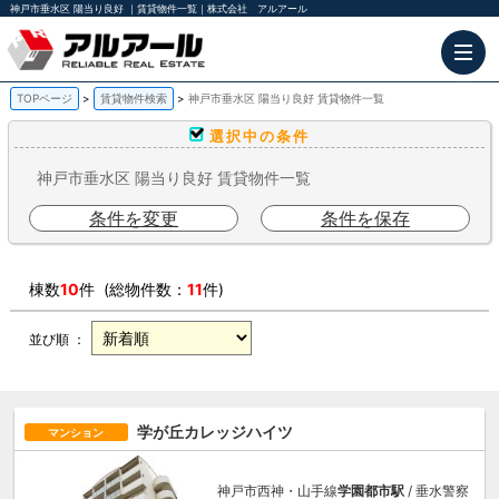
神戸市垂水区 陽当り良好 ｜賃貸物件一覧｜株式会社 アルアール
TOPページ
賃貸物件検索
神戸市垂水区 陽当り良好 賃貸物件一覧
選択中の条件
神戸市垂水区 陽当り良好 賃貸物件一覧
条件を変更
条件を保存
棟数
10
件 (総物件数：
11
件)
並び順 ：
学が丘カレッジハイツ
マンション
神戸市西神・山手線
学園都市駅
/ 垂水警察