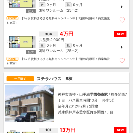
0ヶ月
0ヶ月
敷
礼
3階
ワンルーム（25ｍ
2
）
【1ヶ月賃料まるまる無料キャンペーン中】2沿線利用可！商業施設
も充実！
4万円
304
NEW
2,000円
0ヶ月
0ヶ月
敷
礼
3階
ワンルーム（25ｍ
2
）
【1ヶ月賃料まるまる無料キャンペーン中】2沿線利用可！商業施設
も充実！
ステラハウス B棟
一戸建て
神戸市西神・山手線
学園都市駅
/ 舞多聞西7
丁目 バス乗車時間10分 停歩5分
築年月2012年2月 / 2階建
兵庫県神戸市垂水区舞多聞西7丁目
13万円
101
NEW