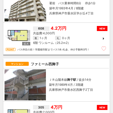
署前 バス乗車時間6分 停歩1分
築年月1993年4月 / 8階建
兵庫県神戸市垂水区学が丘4丁目
4.2万円
608
NEW
4,000円
1ヶ月
0ヶ月
敷
礼
6階
ワンルーム（25.2ｍ
2
）
バス停目の前！学園都市駅までバス1本♪礼金、仲介手数料0円！
ファミール西舞子
マンション
ＪＲ山陽本線
舞子駅
/ 徒歩14分
築年月1989年4月 / 3階建
兵庫県神戸市垂水区西舞子2丁目
4万円
305
NEW
2,000円