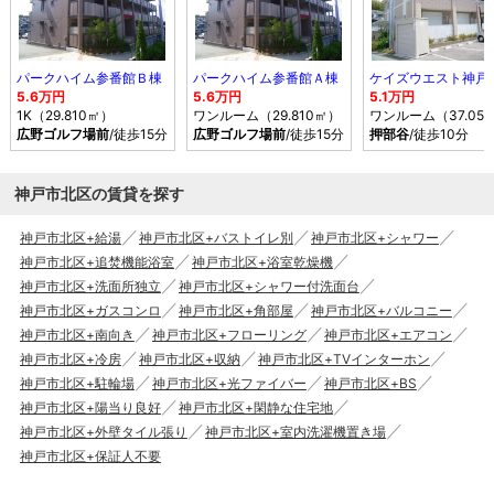
パークハイム参番館Ｂ棟
パークハイム参番館Ａ棟
ケイズウエスト神戸
5.6万円
5.6万円
5.1万円
1K（29.810㎡）
ワンルーム（29.810㎡）
ワンルーム（37.05
広野ゴルフ場前
/徒歩15分
広野ゴルフ場前
/徒歩15分
押部谷
/徒歩10分
神戸市北区の賃貸を探す
神戸市北区+給湯
神戸市北区+バストイレ別
神戸市北区+シャワー
神戸市北区+追焚機能浴室
神戸市北区+浴室乾燥機
神戸市北区+洗面所独立
神戸市北区+シャワー付洗面台
神戸市北区+ガスコンロ
神戸市北区+角部屋
神戸市北区+バルコニー
神戸市北区+南向き
神戸市北区+フローリング
神戸市北区+エアコン
神戸市北区+冷房
神戸市北区+収納
神戸市北区+TVインターホン
神戸市北区+駐輪場
神戸市北区+光ファイバー
神戸市北区+BS
神戸市北区+陽当り良好
神戸市北区+閑静な住宅地
神戸市北区+外壁タイル張り
神戸市北区+室内洗濯機置き場
神戸市北区+保証人不要