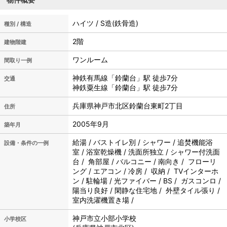
ハイツ / S造(鉄骨造)
種別 / 構造
2階
建物階建
ワンルーム
間取り一例
神鉄有馬線「鈴蘭台」駅 徒歩7分
交通
神鉄粟生線「鈴蘭台」駅 徒歩7分
兵庫県神戸市北区鈴蘭台東町2丁目
住所
2005年9月
築年月
給湯 / バストイレ別 / シャワー / 追焚機能浴
設備・条件の一例
室 / 浴室乾燥機 / 洗面所独立 / シャワー付洗面
台 / 角部屋 / バルコニー / 南向き / フローリ
ング / エアコン / 冷房 / 収納 / TVインターホ
ン / 駐輪場 / 光ファイバー / BS / ガスコンロ /
陽当り良好 / 閑静な住宅地 / 外壁タイル張り /
室内洗濯機置き場 /
神戸市立
小部小学校
小学校区