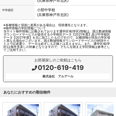
(兵庫県神戸市北区)
小部中学校
中学校区
(兵庫県神戸市北区)
※各種情報と現状に差異がある場合は、現状優先となります。
※物件情報の学区情報について
当サイト物件情報に記載されております通学区域(学区)情報は、国土数値情報
ダウンロードサービスが提供する小学校区データ【2021年度】及び中学校区
データ【2021年度】を元に加工したものですので、記載情報が現在の学区域
と異なる場合がございます。国土数値情報ダウンロードサービスのWEBサイ
ト上で記述通り、データは必ずしも正確とは言えません。また、通学区域(学
区)は毎年見直しの対象となりますので、そちらを踏まえ学区情報は参考とし
てご活用下さい。
お部屋探しのご依頼はこちら
0120-619-419
株式会社 アルアール
あなたにおすすめの類似物件