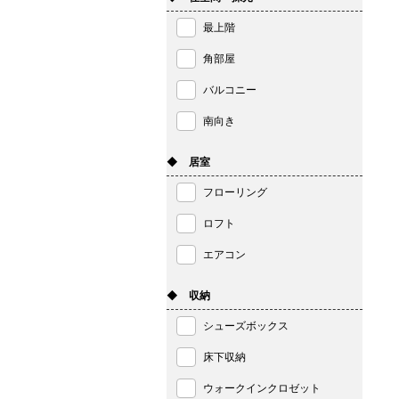
最上階
角部屋
バルコニー
南向き
◆ 居室
フローリング
ロフト
エアコン
◆ 収納
シューズボックス
床下収納
ウォークインクロゼット