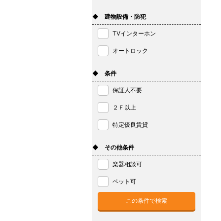
◆ 建物設備・防犯
TVインターホン
オートロック
◆ 条件
保証人不要
２Ｆ以上
特定優良賃貸
◆ その他条件
楽器相談可
ペット可