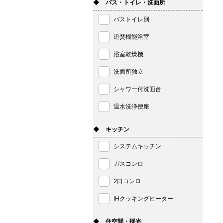
◆ バス・トイレ・洗面所
バストイレ別
追焚機能浴室
浴室乾燥機
洗面所独立
シャワー付洗面台
温水洗浄便座
◆ キッチン
システムキッチン
ガスコンロ
2口コンロ
IHクッキングヒーター
◆ 住空間・採光