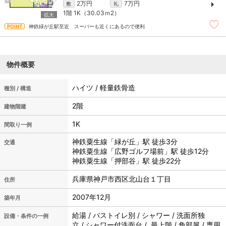
2万円
7万円
敷
礼
1階
1K（30.03ｍ
2
）
神鉄緑が丘駅至近 スーパーも近くにあるので便利
物件概要
ハイツ / 軽量鉄骨造
種別 / 構造
2階
建物階建
1K
間取り一例
神鉄粟生線「緑が丘」駅 徒歩3分
交通
神鉄粟生線「広野ゴルフ場前」駅 徒歩12分
神鉄粟生線「押部谷」駅 徒歩22分
兵庫県神戸市西区北山台１丁目
住所
2007年12月
築年月
給湯 / バストイレ別 / シャワー / 洗面所独
設備・条件の一例
立 / シャワー付洗面台 / 最上階 / 角部屋 / 専用