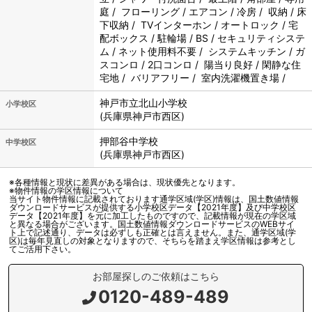
庭 / フローリング / エアコン / 冷房 / 収納 / 床
下収納 / TVインターホン / オートロック / 宅
配ボックス / 駐輪場 / BS / セキュリティシステ
ム / ネット使用料不要 / システムキッチン / ガ
スコンロ / 2口コンロ / 陽当り良好 / 閑静な住
宅地 / バリアフリー / 室内洗濯機置き場 /
神戸市立
北山小学校
小学校区
(兵庫県神戸市西区)
押部谷中学校
中学校区
(兵庫県神戸市西区)
※各種情報と現状に差異がある場合は、現状優先となります。
※物件情報の学区情報について
当サイト物件情報に記載されております通学区域(学区)情報は、国土数値情報
ダウンロードサービスが提供する小学校区データ【2021年度】及び中学校区
データ【2021年度】を元に加工したものですので、記載情報が現在の学区域
と異なる場合がございます。国土数値情報ダウンロードサービスのWEBサイ
ト上で記述通り、データは必ずしも正確とは言えません。また、通学区域(学
区)は毎年見直しの対象となりますので、そちらを踏まえ学区情報は参考とし
てご活用下さい。
お部屋探しのご依頼はこちら
0120-489-489