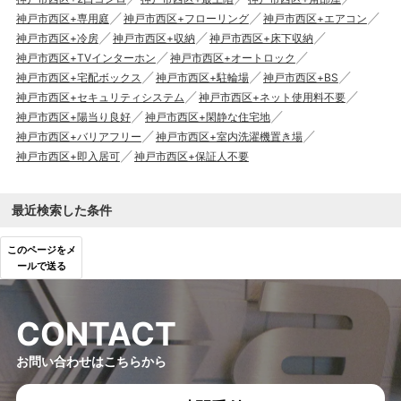
神戸市西区+専用庭
神戸市西区+フローリング
神戸市西区+エアコン
神戸市西区+冷房
神戸市西区+収納
神戸市西区+床下収納
神戸市西区+TVインターホン
神戸市西区+オートロック
神戸市西区+宅配ボックス
神戸市西区+駐輪場
神戸市西区+BS
神戸市西区+セキュリティシステム
神戸市西区+ネット使用料不要
神戸市西区+陽当り良好
神戸市西区+閑静な住宅地
神戸市西区+バリアフリー
神戸市西区+室内洗濯機置き場
神戸市西区+即入居可
神戸市西区+保証人不要
最近検索した条件
このページをメ
ールで送る
C
O
N
T
A
C
T
お問い合わせはこちらから