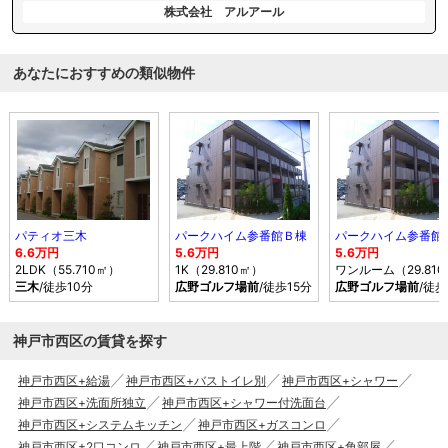
株式会社 アルアール
あなたにおすすめの類似物件
パティオ三木
パークハイム参番館Ｂ棟
パークハイム参番館
6.6万円
5.6万円
5.6万円
2LDK（55.710㎡）
1K（29.810㎡）
ワンルーム（29.81
三木
/徒歩10分
広野ゴルフ場前
/徒歩15分
広野ゴルフ場前
/徒歩
神戸市西区の賃貸を探す
神戸市西区+給湯
神戸市西区+バストイレ別
神戸市西区+シャワー
神戸市西区+洗面所独立
神戸市西区+シャワー付洗面台
神戸市西区+システムキッチン
神戸市西区+ガスコンロ
神戸市西区+2口コンロ
神戸市西区+最上階
神戸市西区+角部屋