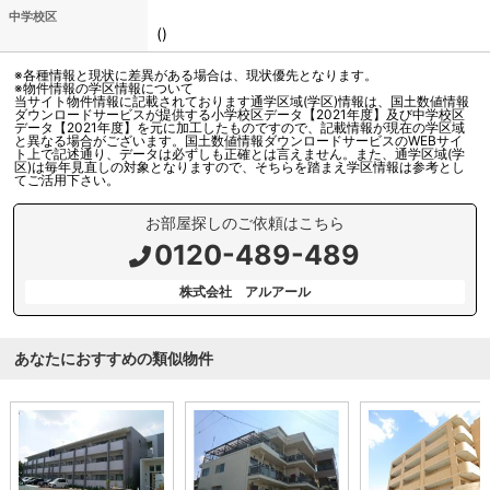
中学校区
()
※各種情報と現状に差異がある場合は、現状優先となります。
※物件情報の学区情報について
当サイト物件情報に記載されております通学区域(学区)情報は、国土数値情報
ダウンロードサービスが提供する小学校区データ【2021年度】及び中学校区
データ【2021年度】を元に加工したものですので、記載情報が現在の学区域
と異なる場合がございます。国土数値情報ダウンロードサービスのWEBサイ
ト上で記述通り、データは必ずしも正確とは言えません。また、通学区域(学
区)は毎年見直しの対象となりますので、そちらを踏まえ学区情報は参考とし
てご活用下さい。
お部屋探しのご依頼はこちら
0120-489-489
株式会社 アルアール
あなたにおすすめの類似物件