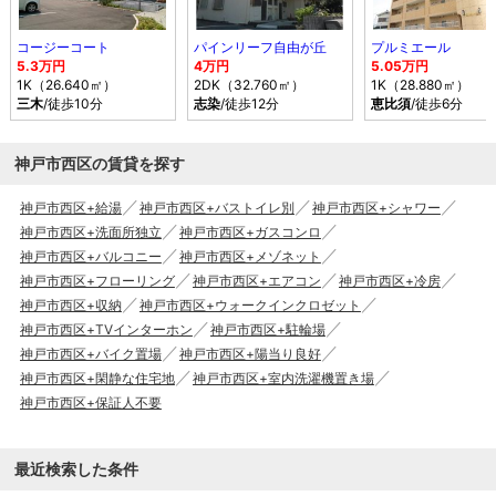
コージーコート
パインリーフ自由が丘
プルミエール
5.3万円
4万円
5.05万円
1K（26.640㎡）
2DK（32.760㎡）
1K（28.880㎡）
三木
/徒歩10分
志染
/徒歩12分
恵比須
/徒歩6分
神戸市西区の賃貸を探す
神戸市西区+給湯
神戸市西区+バストイレ別
神戸市西区+シャワー
神戸市西区+洗面所独立
神戸市西区+ガスコンロ
神戸市西区+バルコニー
神戸市西区+メゾネット
神戸市西区+フローリング
神戸市西区+エアコン
神戸市西区+冷房
神戸市西区+収納
神戸市西区+ウォークインクロゼット
神戸市西区+TVインターホン
神戸市西区+駐輪場
神戸市西区+バイク置場
神戸市西区+陽当り良好
神戸市西区+閑静な住宅地
神戸市西区+室内洗濯機置き場
神戸市西区+保証人不要
最近検索した条件