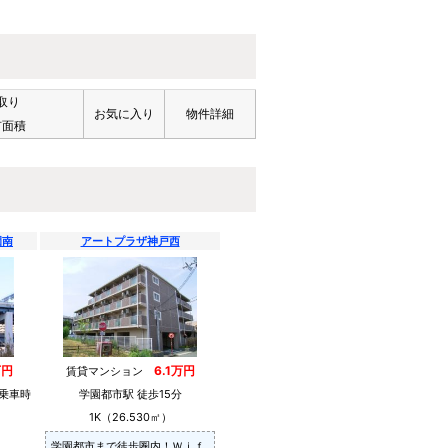
取り
お気に入り
物件詳細
有面積
園南
アートプラザ神戸西
万円
6.1万円
賃貸マンション
乗車時
学園都市駅 徒歩15分
1K（26.530㎡）
学園都市まで徒歩圏内！Ｗｉｆ