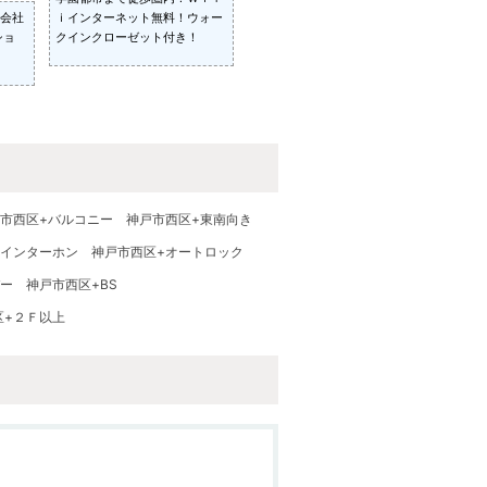
会社
ｉインターネット無料！ウォー
ショ
クインクローゼット付き！
市西区+バルコニー
神戸市西区+東南向き
Vインターホン
神戸市西区+オートロック
バー
神戸市西区+BS
区+２Ｆ以上