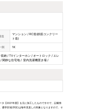
マンション / RC造(鉄筋コンクリー
構造
ト造)
一例
1K
/ 収納 / TVインターホン / オートロック / エレ
好 / 閑静な住宅地 / 室内洗濯機置き場 /
ータ【2021年度】を元に加工したものですので、記載情
、通学区域(学区)は毎年見直しの対象となりますので、そ