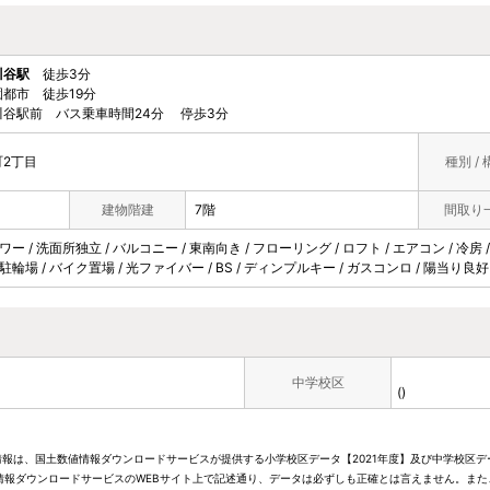
川谷駅
徒歩3分
都市 徒歩19分
谷駅前 バス乗車時間24分 停歩3分
2丁目
種別 / 
建物階建
7階
間取り
ワー / 洗面所独立 / バルコニー / 東南向き / フローリング / ロフト / エアコン / 冷房 
 駐輪場 / バイク置場 / 光ファイバー / BS / ディンプルキー / ガスコンロ / 陽当り良
中学校区
()
情報は、国土数値情報ダウンロードサービスが提供する小学校区データ【2021年度】及び中学校区デ
報ダウンロードサービスのWEBサイト上で記述通り、データは必ずしも正確とは言えません。また