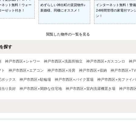
ーネット無料！ウォー
めずらしい神出町の賃貸物件♪
インターネット無料！警備
ローゼット付き！
新婚様、同棲にオススメ！
24時間管理の家電付マン
ン！
閲覧した物件の一覧を見る
を探す
別
神戸市西区+シャワー
神戸市西区+洗面所独立
神戸市西区+ガスコンロ
神戸
フト
神戸市西区+エアコン
神戸市西区+冷房
神戸市西区+収納
神戸市西区+T
配ボックス
神戸市西区+駐輪場
神戸市西区+バイク置場
神戸市西区+光ファイ
陽当り良好
神戸市西区+閑静な住宅地
神戸市西区+室内洗濯機置き場
神戸市西