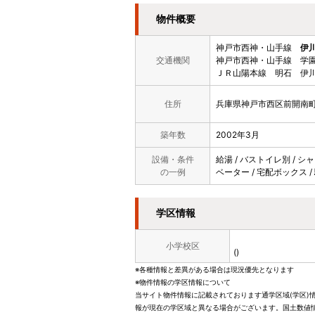
物件概要
神戸市西神・山手線
伊
交通機関
神戸市西神・山手線 学園
ＪＲ山陽本線 明石 伊川
住所
兵庫県神戸市西区前開南町
築年数
2002年3月
設備・条件
給湯 / バストイレ別 / シャ
の一例
ベーター / 宅配ボックス /
学区情報
小学校区
()
※各種情報と差異がある場合は現況優先となります
※物件情報の学区情報について
当サイト物件情報に記載されております通学区域(学区)
報が現在の学区域と異なる場合がございます。国土数値情