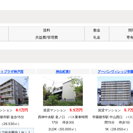
賃料
敷金
間
共益費/管理費
礼金
専
ートプラザ神戸西
神出町東1
アーバンヴィレッジ学
6.1万円
5.5万円
5.7
マンション
賃貸マンション
賃貸マンション
都市駅 徒歩15分
西神中央駅 老ノ口 バス乗車時間
学園都市駅 中山西口 バス
17分 停歩3分
間15分 停歩1分
K（26.530㎡）
2LDK（50.000㎡）
1K（29.050㎡）
まで徒歩圏内！Ｗｉｆ