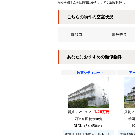
ちらを踏まえ学区情報は参考としてご活用下さい。
こちらの物件の空室状況
間取図
部屋番号
あなたにおすすめの類似物件
井吹東シティコート
ア
7.25万円
賃貸マンション
賃貸
西神南駅 徒歩15分
学園
3LDK（64.450㎡）
1
市営地下鉄『西神南』駅トホ15
学園都市