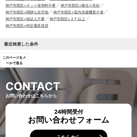
神戸市西区+ネット使用料不要
神戸市西区+陽当り良好
神戸市西区+閑静な住宅地
神戸市西区+室内洗濯機置き場
神戸市西区+保証人不要
神戸市西区+２Ｆ以上
神戸市西区+特定優良賃貸
最近検索した条件
このページをメ
ールで送る
C
O
N
T
A
C
T
お問い合わせはこちらから
24時間受付
お問い合わせフォーム
こちらから