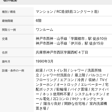
マンション / RC造(鉄筋コンクリート造)
種別 / 構造
6階
建物階建
ワンルーム
間取り一例
神戸市西神・山手線「学園都市」駅 徒歩10分
交通
神戸市西神・山手線「伊川谷」駅 徒歩15分
兵庫県神戸市西区学園西町４丁目
住所
1990年3月
築年月
給湯 / バストイレ別 / シャワー / 洗面所独
設備・条件の一例
立 / シャワー付洗面台 / 最上階 / バルコニー /
フローリング / エアコン / 冷房 / 収納 / TVイ
ンターホン / オートロック / エレベーター / 宅
配ボックス / 駐輪場 / バイク置場 / 光ファイバ
ー / ネット使用料不要 / システムキッチン / オ
ール電化 / 2口コンロ / IHクッキングヒータ
ー / 陽当り良好 / 閑静な住宅地 / 室内洗濯機
置き場 /