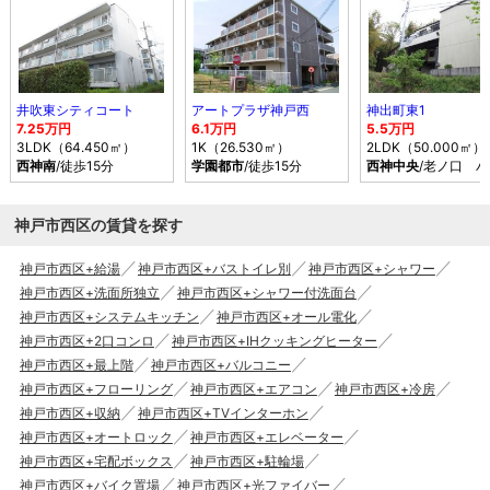
井吹東シティコート
アートプラザ神戸西
神出町東1
7.25万円
6.1万円
5.5万円
3LDK（64.450㎡）
1K（26.530㎡）
2LDK（50.000㎡）
西神南
/徒歩15分
学園都市
/徒歩15分
西神中央
/老ノ口 
神戸市西区の賃貸を探す
神戸市西区+給湯
神戸市西区+バストイレ別
神戸市西区+シャワー
神戸市西区+洗面所独立
神戸市西区+シャワー付洗面台
神戸市西区+システムキッチン
神戸市西区+オール電化
神戸市西区+2口コンロ
神戸市西区+IHクッキングヒーター
神戸市西区+最上階
神戸市西区+バルコニー
神戸市西区+フローリング
神戸市西区+エアコン
神戸市西区+冷房
神戸市西区+収納
神戸市西区+TVインターホン
神戸市西区+オートロック
神戸市西区+エレベーター
神戸市西区+宅配ボックス
神戸市西区+駐輪場
神戸市西区+バイク置場
神戸市西区+光ファイバー