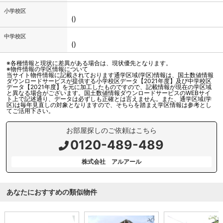
小学校区
()
中学校区
()
※各種情報と現状に差異がある場合は、現状優先となります。
※物件情報の学区情報について
当サイト物件情報に記載されております通学区域(学区)情報は、国土数値情報
ダウンロードサービスが提供する小学校区データ【2021年度】及び中学校区
データ【2021年度】を元に加工したものですので、記載情報が現在の学区域
と異なる場合がございます。国土数値情報ダウンロードサービスのWEBサイ
ト上で記述通り、データは必ずしも正確とは言えません。また、通学区域(学
区)は毎年見直しの対象となりますので、そちらを踏まえ学区情報は参考とし
てご活用下さい。
お部屋探しのご依頼はこちら
0120-489-489
株式会社 アルアール
あなたにおすすめの類似物件