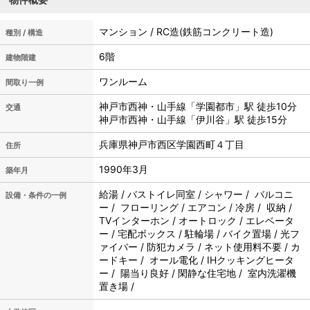
マンション / RC造(鉄筋コンクリート造)
種別 / 構造
6階
建物階建
ワンルーム
間取り一例
神戸市西神・山手線「学園都市」駅 徒歩10分
交通
神戸市西神・山手線「伊川谷」駅 徒歩15分
兵庫県神戸市西区学園西町４丁目
住所
1990年3月
築年月
給湯 / バストイレ同室 / シャワー / バルコニ
設備・条件の一例
ー / フローリング / エアコン / 冷房 / 収納 /
TVインターホン / オートロック / エレベータ
ー / 宅配ボックス / 駐輪場 / バイク置場 / 光フ
ァイバー / 防犯カメラ / ネット使用料不要 / カ
ードキー / オール電化 / IHクッキングヒータ
ー / 陽当り良好 / 閑静な住宅地 / 室内洗濯機
置き場 /