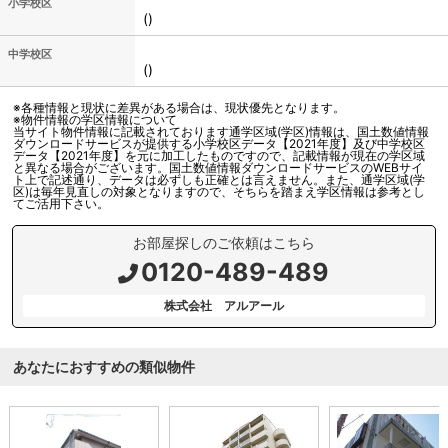
小学校区
()
中学校区
()
※各種情報と現状に差異がある場合は、現状優先となります。
※物件情報の学区情報について
当サイト物件情報に記載されております通学区域(学区)情報は、国土数値情報
ダウンロードサービスが提供する小学校区データ【2021年度】及び中学校区
データ【2021年度】を元に加工したものですので、記載情報が現在の学区域
と異なる場合がございます。国土数値情報ダウンロードサービスのWEBサイ
ト上で記述通り、データは必ずしも正確とは言えません。また、通学区域(学
区)は毎年見直しの対象となりますので、そちらを踏まえ学区情報は参考とし
てご活用下さい。
お部屋探しのご依頼はこちら
0120-489-489
株式会社 アルアール
あなたにおすすめの類似物件