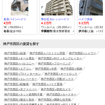
名谷パインハイツ
学が丘カレッジハイツ
ハイツ浜谷
4万円
4.2万円
3.2万円
1K（19.000㎡）
ワンルーム（25.200㎡）
ワンルーム（22.32
名谷
/徒歩19分
学園都市
/垂水警察署前 バス乗車時間6分 停歩1
伊川谷
/上脇 バス
神戸市西区の賃貸を探す
神戸市西区+給湯
神戸市西区+バストイレ同室
神戸市西区+シャワー
神戸市西区+オール電化
神戸市西区+IHクッキングヒーター
神戸市西区+バルコニー
神戸市西区+フローリング
神戸市西区+エアコン
神戸市西区+冷房
神戸市西区+収納
神戸市西区+TVインターホン
神戸市西区+オートロック
神戸市西区+エレベーター
神戸市西区+宅配ボックス
神戸市西区+駐輪場
神戸市西区+バイク置場
神戸市西区+光ファイバー
神戸市西区+防犯カメラ
神戸市西区+ネット使用料不要
神戸市西区+カードキー
神戸市西区+陽当り良好
神戸市西区+閑静な住宅地
神戸市西区+室内洗濯機置き場
神戸市西区+保証人不要