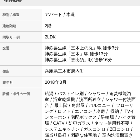
アパート / 木造
種別 / 構造
2階
建物階建
2LDK
間取り一例
神鉄粟生線「三木上の丸」駅 徒歩3分
交通
神鉄粟生線「三木」駅 徒歩13分
神鉄粟生線「恵比須」駅 徒歩16分
兵庫県三木市府内町
住所
2018年3月
築年月
給湯 / バストイレ別 / シャワー / 追焚機能浴
設備・条件の一例
室 / 浴室乾燥機 / 洗面所独立 / シャワー付洗面
台 / 最上階 / 角部屋 / バルコニー / フローリ
ング / ロフト / エアコン / 冷房 / 収納 / TVイ
ンターホン / 宅配ボックス / 駐輪場 / バイク置
場 / CATV / 防犯ガラス / ネット使用料不要 /
システムキッチン / ガスコンロ / 2口コンロ /
陽当り良好 / 閑静な住宅地 / 室内洗濯機置き