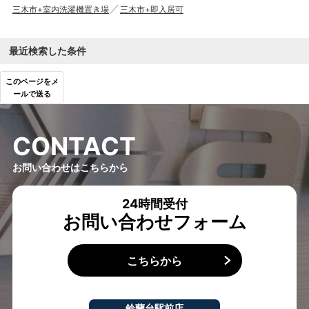
三木市+室内洗濯機置き場
三木市+即入居可
最近検索した条件
このページをメ
ールで送る
C
O
N
T
A
C
T
お問い合わせはこちらから
24時間受付
お問い合わせフォーム
こちらから
鈴蘭台駅前店