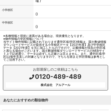
場 /
小学校区
()
中学校区
()
※各種情報と現状に差異がある場合は、現状優先となります。
※物件情報の学区情報について
当サイト物件情報に記載されております通学区域(学区)情報は、国土数値情報
ダウンロードサービスが提供する小学校区データ【2021年度】及び中学校区
データ【2021年度】を元に加工したものですので、記載情報が現在の学区域
と異なる場合がございます。国土数値情報ダウンロードサービスのWEBサイ
ト上で記述通り、データは必ずしも正確とは言えません。また、通学区域(学
区)は毎年見直しの対象となりますので、そちらを踏まえ学区情報は参考とし
てご活用下さい。
お部屋探しのご依頼はこちら
0120-489-489
株式会社 アルアール
あなたにおすすめの類似物件