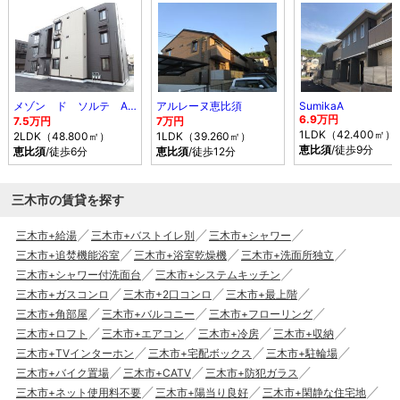
メゾン ド ソルテ A棟
アルレーヌ恵比須
SumikaA
6.9万円
7.5万円
7万円
1LDK（42.400㎡）
2LDK（48.800㎡）
1LDK（39.260㎡）
恵比須
/徒歩9分
恵比須
/徒歩6分
恵比須
/徒歩12分
三木市の賃貸を探す
三木市+給湯
三木市+バストイレ別
三木市+シャワー
三木市+追焚機能浴室
三木市+浴室乾燥機
三木市+洗面所独立
三木市+シャワー付洗面台
三木市+システムキッチン
三木市+ガスコンロ
三木市+2口コンロ
三木市+最上階
三木市+角部屋
三木市+バルコニー
三木市+フローリング
三木市+ロフト
三木市+エアコン
三木市+冷房
三木市+収納
三木市+TVインターホン
三木市+宅配ボックス
三木市+駐輪場
三木市+バイク置場
三木市+CATV
三木市+防犯ガラス
三木市+ネット使用料不要
三木市+陽当り良好
三木市+閑静な住宅地