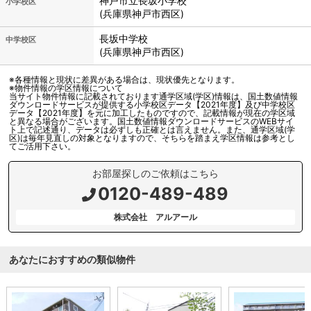
神戸市立
長坂小学校
小学校区
(兵庫県神戸市西区)
長坂中学校
中学校区
(兵庫県神戸市西区)
※各種情報と現状に差異がある場合は、現状優先となります。
※物件情報の学区情報について
当サイト物件情報に記載されております通学区域(学区)情報は、国土数値情報
ダウンロードサービスが提供する小学校区データ【2021年度】及び中学校区
データ【2021年度】を元に加工したものですので、記載情報が現在の学区域
と異なる場合がございます。国土数値情報ダウンロードサービスのWEBサイ
ト上で記述通り、データは必ずしも正確とは言えません。また、通学区域(学
区)は毎年見直しの対象となりますので、そちらを踏まえ学区情報は参考とし
てご活用下さい。
お部屋探しのご依頼はこちら
0120-489-489
株式会社 アルアール
あなたにおすすめの類似物件