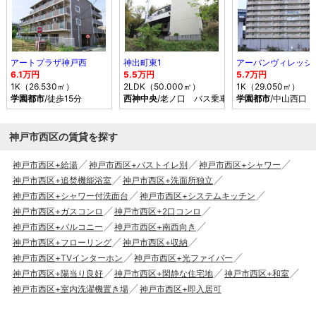
アートプラザ神戸西
神出町東1
6.1万円
5.5万円
5.7万円
1K（26.530㎡）
2LDK（50.000㎡）
1K（29.050㎡）
学園都市
/徒歩15分
西神中央
/老ノ口 バス乗車時間17分 停歩3分
学園都市
/中山西口
神戸市西区の賃貸を探す
神戸市西区+給湯
神戸市西区+バストイレ別
神戸市西区+シャワー
神戸市西区+追焚機能浴室
神戸市西区+洗面所独立
神戸市西区+シャワー付洗面台
神戸市西区+システムキッチン
神戸市西区+ガスコンロ
神戸市西区+2口コンロ
神戸市西区+バルコニー
神戸市西区+南西向き
神戸市西区+フローリング
神戸市西区+収納
神戸市西区+TVインターホン
神戸市西区+光ファイバー
神戸市西区+陽当り良好
神戸市西区+閑静な住宅地
神戸市西区+和室
神戸市西区+室内洗濯機置き場
神戸市西区+即入居可