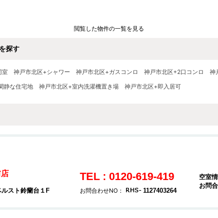
閲覧した物件の一覧を見る
を探す
同室
神戸市北区+シャワー
神戸市北区+ガスコンロ
神戸市北区+2口コンロ
神
閑静な住宅地
神戸市北区+室内洗濯機置き場
神戸市北区+即入居可
前店
TEL : 0120-619-419
空室情
お問合
ベルスト鈴蘭台１F
お問合わせNO：
1127403264