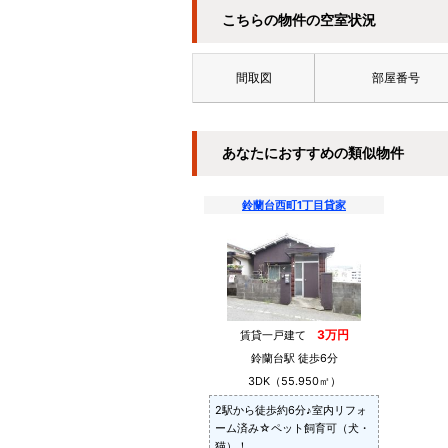
こちらの物件の空室状況
間取図
部屋番号
あなたにおすすめの類似物件
鈴蘭台西町1丁目貸家
3万円
賃貸一戸建て
鈴蘭台駅 徒歩6分
3DK（55.950㎡）
2駅から徒歩約6分♪室内リフォ
ーム済み☆ペット飼育可（犬・
猫）！