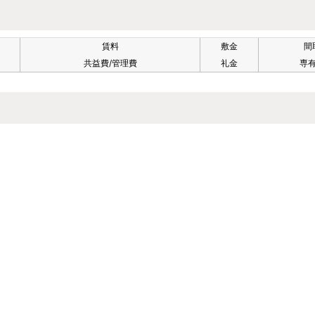
賃料
敷金
間
共益費/管理費
礼金
専