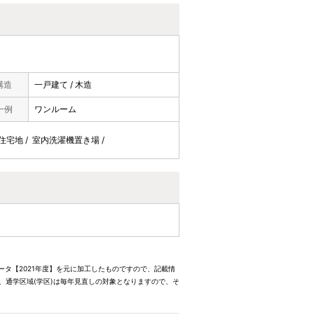
構造
一戸建て / 木造
一例
ワンルーム
静な住宅地 / 室内洗濯機置き場 /
ータ【2021年度】を元に加工したものですので、記載情
、通学区域(学区)は毎年見直しの対象となりますので、そ