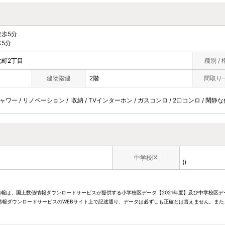
歩5分
5分
町2丁目
種別 / 
建物階建
2階
間取り
シャワー / リノベーション / 収納 / TVインターホン / ガスコンロ / 2口コンロ / 閑
中学校区
()
情報は、国土数値情報ダウンロードサービスが提供する小学校区データ【2021年度】及び中学校区デ
報ダウンロードサービスのWEBサイト上で記述通り、データは必ずしも正確とは言えません。また