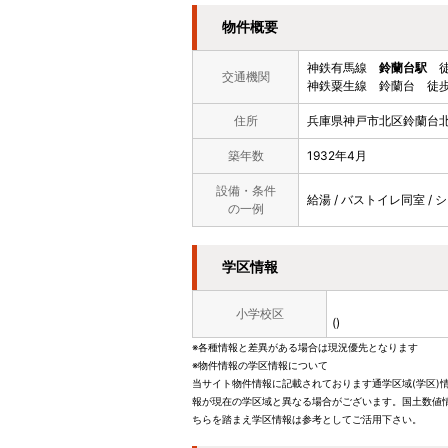
物件概要
神鉄有馬線
鈴蘭台駅
徒
交通機関
神鉄粟生線 鈴蘭台 徒歩
住所
兵庫県神戸市北区鈴蘭台北
築年数
1932年4月
設備・条件
給湯 / バストイレ同室 / 
の一例
学区情報
小学校区
()
※各種情報と差異がある場合は現況優先となります
※物件情報の学区情報について
当サイト物件情報に記載されております通学区域(学区)
報が現在の学区域と異なる場合がございます。国土数値情
ちらを踏まえ学区情報は参考としてご活用下さい。