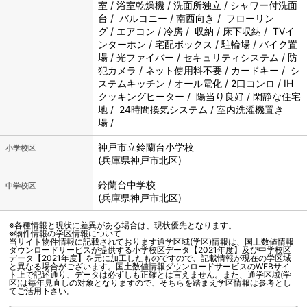
室 / 浴室乾燥機 / 洗面所独立 / シャワー付洗面
台 / バルコニー / 南西向き / フローリン
グ / エアコン / 冷房 / 収納 / 床下収納 / TVイ
ンターホン / 宅配ボックス / 駐輪場 / バイク置
場 / 光ファイバー / セキュリティシステム / 防
犯カメラ / ネット使用料不要 / カードキー / シ
ステムキッチン / オール電化 / 2口コンロ / IH
クッキングヒーター / 陽当り良好 / 閑静な住宅
地 / 24時間換気システム / 室内洗濯機置き
場 /
神戸市立
鈴蘭台小学校
小学校区
(兵庫県神戸市北区)
鈴蘭台中学校
中学校区
(兵庫県神戸市北区)
※各種情報と現状に差異がある場合は、現状優先となります。
※物件情報の学区情報について
当サイト物件情報に記載されております通学区域(学区)情報は、国土数値情報
ダウンロードサービスが提供する小学校区データ【2021年度】及び中学校区
データ【2021年度】を元に加工したものですので、記載情報が現在の学区域
と異なる場合がございます。国土数値情報ダウンロードサービスのWEBサイ
ト上で記述通り、データは必ずしも正確とは言えません。また、通学区域(学
区)は毎年見直しの対象となりますので、そちらを踏まえ学区情報は参考とし
てご活用下さい。