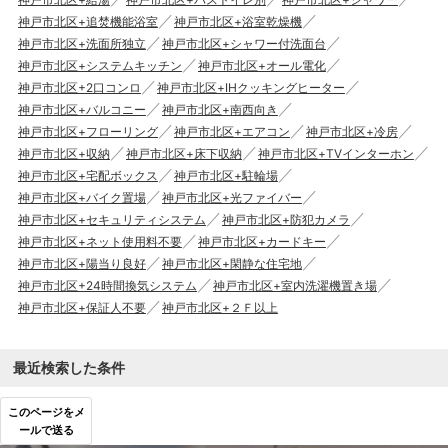
神戸市北区+追焚機能浴室
神戸市北区+浴室乾燥機
神戸市北区+洗面所独立
神戸市北区+シャワー付洗面台
神戸市北区+システムキッチン
神戸市北区+オール電化
神戸市北区+2口コンロ
神戸市北区+IHクッキングヒーター
神戸市北区+バルコニー
神戸市北区+南西向き
神戸市北区+フローリング
神戸市北区+エアコン
神戸市北区+冷房
神戸市北区+収納
神戸市北区+床下収納
神戸市北区+TVインターホン
神戸市北区+宅配ボックス
神戸市北区+駐輪場
神戸市北区+バイク置場
神戸市北区+光ファイバー
神戸市北区+セキュリティシステム
神戸市北区+防犯カメラ
神戸市北区+ネット使用料不要
神戸市北区+カードキー
神戸市北区+陽当り良好
神戸市北区+閑静な住宅地
神戸市北区+24時間換気システム
神戸市北区+室内洗濯機置き場
神戸市北区+保証人不要
神戸市北区+２Ｆ以上
最近検索した条件
このページをメ
ールで送る