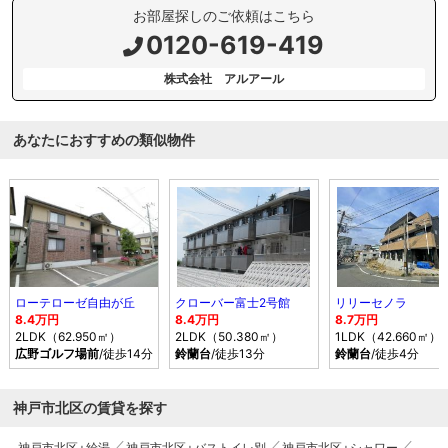
お部屋探しのご依頼はこちら
0120-619-419
株式会社 アルアール
あなたにおすすめの類似物件
ローテローゼ自由が丘
クローバー富士2号館
リリーセノラ
8.4万円
8.4万円
8.7万円
2LDK（62.950㎡）
2LDK（50.380㎡）
1LDK（42.660㎡）
広野ゴルフ場前
/徒歩14分
鈴蘭台
/徒歩13分
鈴蘭台
/徒歩4分
神戸市北区の賃貸を探す
神戸市北区+給湯
神戸市北区+バストイレ別
神戸市北区+シャワー