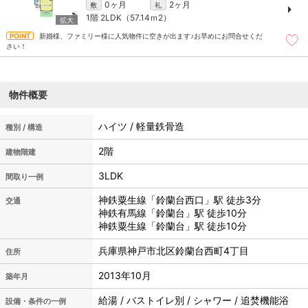
0ヶ月
2ヶ月
敷
礼
1階
2LDK（57.14ｍ
2
）
新婚様、ファミリー様に人気物件に空きが出ます♪お早めにお問合せくだ
さい！
物件概要
ハイツ / 軽量鉄骨造
種別 / 構造
2階
建物階建
3LDK
間取り一例
神鉄粟生線「鈴蘭台西口」駅 徒歩3分
交通
神鉄有馬線「鈴蘭台」駅 徒歩10分
神鉄粟生線「鈴蘭台」駅 徒歩10分
兵庫県神戸市北区鈴蘭台西町4丁目
住所
2013年10月
築年月
給湯 / バストイレ別 / シャワー / 追焚機能浴
設備・条件の一例