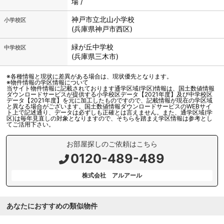
場 /
神戸市立
北山小学校
小学校区
(兵庫県神戸市西区)
緑が丘中学校
中学校区
(兵庫県三木市)
※各種情報と現状に差異がある場合は、現状優先となります。
※物件情報の学区情報について
当サイト物件情報に記載されております通学区域(学区)情報は、国土数値情報
ダウンロードサービスが提供する小学校区データ【2021年度】及び中学校区
データ【2021年度】を元に加工したものですので、記載情報が現在の学区域
と異なる場合がございます。国土数値情報ダウンロードサービスのWEBサイ
ト上で記述通り、データは必ずしも正確とは言えません。また、通学区域(学
区)は毎年見直しの対象となりますので、そちらを踏まえ学区情報は参考とし
てご活用下さい。
お部屋探しのご依頼はこちら
0120-489-489
株式会社 アルアール
あなたにおすすめの類似物件