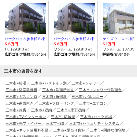
パークハイム参番館Ｂ棟
パークハイム参番館Ａ棟
ケイズウエスト神戸
5.6万円
5.6万円
5.1万円
1K（29.810㎡）
ワンルーム（29.810㎡）
ワンルーム（37.05
広野ゴルフ場前
/徒歩15分
広野ゴルフ場前
/徒歩15分
押部谷
/徒歩10分
三木市の賃貸を探す
三木市+給湯
三木市+バストイレ別
三木市+シャワー
三木市+浴室乾燥機
三木市+洗面所独立
三木市+シャワー付洗面台
三木市+ガスコンロ
三木市+角部屋
三木市+バルコニー
三木市+南西向き
三木市+フローリング
三木市+エアコン
三木市+冷房
三木市+収納
三木市+床下収納
三木市+TVインターホン
三木市+駐輪場
三木市+バイク置場
三木市+光ファイバー
三木市+BS
三木市+セキュリティシステム
三木市+ネット使用料不要
三木市+陽当り良好
三木市+閑静な住宅地
三木市+24時間換気システム
三木市+室内洗濯機置き場