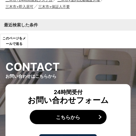
三木市+即入居可
三木市+保証人不要
最近検索した条件
このページをメ
ールで送る
C
O
N
T
A
C
T
お問い合わせはこちらから
24時間受付
お問い合わせフォーム
こちらから