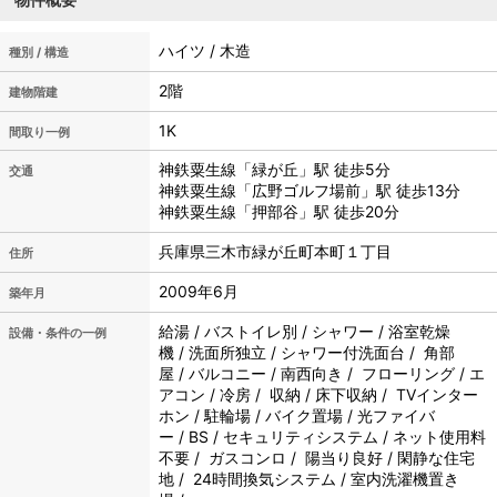
ハイツ / 木造
種別 / 構造
2階
建物階建
1K
間取り一例
神鉄粟生線「緑が丘」駅 徒歩5分
交通
神鉄粟生線「広野ゴルフ場前」駅 徒歩13分
神鉄粟生線「押部谷」駅 徒歩20分
兵庫県三木市緑が丘町本町１丁目
住所
2009年6月
築年月
給湯 / バストイレ別 / シャワー / 浴室乾燥
設備・条件の一例
機 / 洗面所独立 / シャワー付洗面台 / 角部
屋 / バルコニー / 南西向き / フローリング / エ
アコン / 冷房 / 収納 / 床下収納 / TVインター
ホン / 駐輪場 / バイク置場 / 光ファイバ
ー / BS / セキュリティシステム / ネット使用料
不要 / ガスコンロ / 陽当り良好 / 閑静な住宅
地 / 24時間換気システム / 室内洗濯機置き