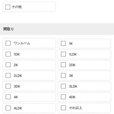
その他
間取り
ワンルーム
1K
1DK
1LDK
2K
2DK
2LDK
3K
3DK
3LDK
4K
4DK
それ以上
4LDK