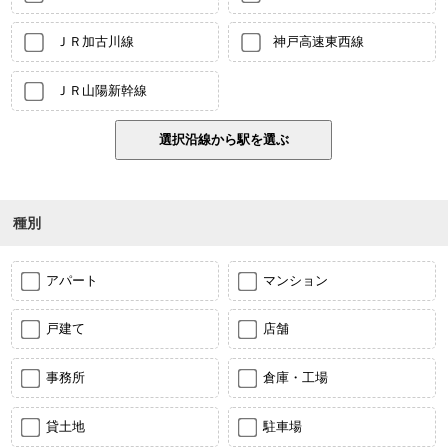
ＪＲ加古川線
神戸高速東西線
ＪＲ山陽新幹線
種別
アパート
マンション
戸建て
店舗
事務所
倉庫・工場
貸土地
駐車場