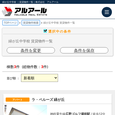
緑が丘中学校 ｜賃貸物件一覧｜株式会社 アルアール
TOPページ
賃貸物件検索
緑が丘中学校 賃貸物件一覧
選択中の条件
緑が丘中学校 賃貸物件一覧
条件を変更
条件を保存
棟数
3
件 (総物件数：
3
件)
並び順 ：
ラ・ペルーズ 緑が丘
アパート
神鉄粟生線
広野ゴルフ場前駅
/ 徒歩12分