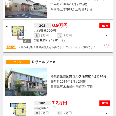
築年月2016年11月 / 2階建
兵庫県三木市緑が丘町西1丁目
6.9万円
202
NEW
6,000円
2万円
7万円
敷
礼
2階
1LDK（42.81ｍ
2
）
人気の緑が丘！連帯保証人も不要です！インターネット無料です！
DヴェルジェⅤ
ハイツ
神鉄粟生線
広野ゴルフ場前駅
/ 徒歩14分
築年月2014年2月 / 2階建
兵庫県三木市緑が丘町西4丁目
7.2万円
102
NEW
6,500円
2万円
7万円
敷
礼