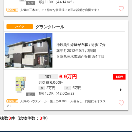
1階
1LDK（44.14ｍ
2
）
人気の三木エリア！静かな住環境に充実の設備が自慢です！
グランクレール
ハイツ
神鉄粟生線
緑が丘駅
/ 徒歩17分
築年月2012年9月 / 2階建
兵庫県三木市緑が丘町西4丁目
6.9万円
101
NEW
6,000円
2万円
6万円
敷
礼
1階
1LDK（42.02ｍ
2
）
人気のハウスメーカー施工の1LDK♪一人暮らし、同棲にもオスス
メ！
棟数
3
件 (総物件数：
3
件)