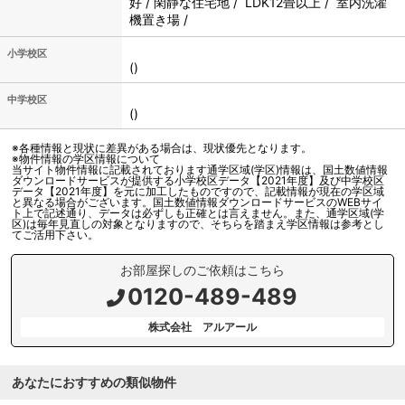
好 / 閑静な住宅地 / LDK12畳以上 / 室内洗濯
機置き場 /
小学校区
()
中学校区
()
※各種情報と現状に差異がある場合は、現状優先となります。
※物件情報の学区情報について
当サイト物件情報に記載されております通学区域(学区)情報は、国土数値情報
ダウンロードサービスが提供する小学校区データ【2021年度】及び中学校区
データ【2021年度】を元に加工したものですので、記載情報が現在の学区域
と異なる場合がございます。国土数値情報ダウンロードサービスのWEBサイ
ト上で記述通り、データは必ずしも正確とは言えません。また、通学区域(学
区)は毎年見直しの対象となりますので、そちらを踏まえ学区情報は参考とし
てご活用下さい。
お部屋探しのご依頼はこちら
0120-489-489
株式会社 アルアール
あなたにおすすめの類似物件