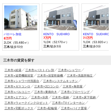
バローレ加佐
KENTO SUEHIRO
KENTO SUEHIRO
7万円
7.1万円
8万円
1LDK（52.170㎡）
1LDK（53.920㎡）
2LDK（55.480㎡）
三木
/徒歩3分
三木
/徒歩3分
三木
/徒歩10分
三木市の賃貸を探す
三木市+給湯
三木市+バストイレ別
三木市+シャワー
三木市+追焚機能浴室
三木市+浴室乾燥機
三木市+洗面所独立
三木市+シャワー付洗面台
三木市+システムキッチン
三木市+ガスコンロ
三木市+2口コンロ
三木市+角部屋
三木市+バルコニー
三木市+東南向き
三木市+フローリング
三木市+エアコン
三木市+冷房
三木市+収納
三木市+床下収納
三木市+ウォークインクロゼット
三木市+TVインターホン
三木市+宅配ボックス
三木市+駐輪場
三木市+バイク置場