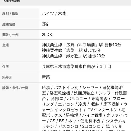
ハイツ / 木造
種別 / 構造
2階
建物階建
2LDK
間取り一例
神鉄粟生線「広野ゴルフ場前」駅 徒歩10分
交通
神鉄粟生線「志染」駅 徒歩15分
神鉄粟生線「緑が丘」駅 徒歩20分
兵庫県三木市志染町東自由が丘１丁目
住所
新築
築年月
給湯 / バストイレ別 / シャワー / 追焚機能浴
設備・条件の一例
室 / 浴室乾燥機 / 洗面所独立 / シャワー付洗面
台 / 角部屋 / バルコニー / 東南向き / フロー
リング / エアコン / 冷房 / 収納 / 床下収納 / ウ
ォークインクロゼット / TVインターホン / 宅
配ボックス / 駐輪場 / バイク置場 / 光ファイバ
ー / CS / BS / ネット使用料不要 / システムキ
ッチン / ガスコンロ / 2口コンロ / 陽当り良