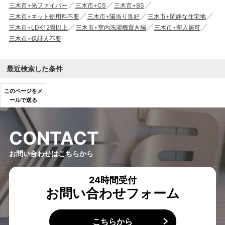
三木市+光ファイバー
三木市+CS
三木市+BS
三木市+ネット使用料不要
三木市+陽当り良好
三木市+閑静な住宅地
三木市+LDK12畳以上
三木市+室内洗濯機置き場
三木市+即入居可
三木市+保証人不要
最近検索した条件
このページをメ
ールで送る
C
O
N
T
A
C
T
お問い合わせはこちらから
24時間受付
お問い合わせフォーム
こちらから