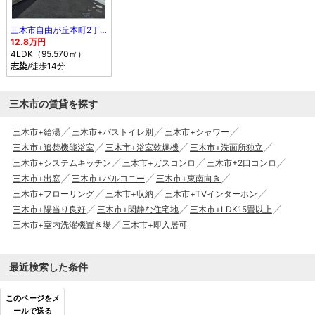
三木市自由が丘本町2丁目part3
12.8万円
4LDK（95.570㎡）
志染
/徒歩14分
三木市の賃貸を探す
三木市+給湯
三木市+バストイレ別
三木市+シャワー
三木市+追焚機能浴室
三木市+浴室乾燥機
三木市+洗面所独立
三木市+システムキッチン
三木市+ガスコンロ
三木市+2口コンロ
三木市+出窓
三木市+バルコニー
三木市+東南向き
三木市+フローリング
三木市+収納
三木市+TVインターホン
三木市+陽当り良好
三木市+閑静な住宅地
三木市+LDK15畳以上
三木市+室内洗濯機置き場
三木市+即入居可
最近検索した条件
このページをメ
ールで送る