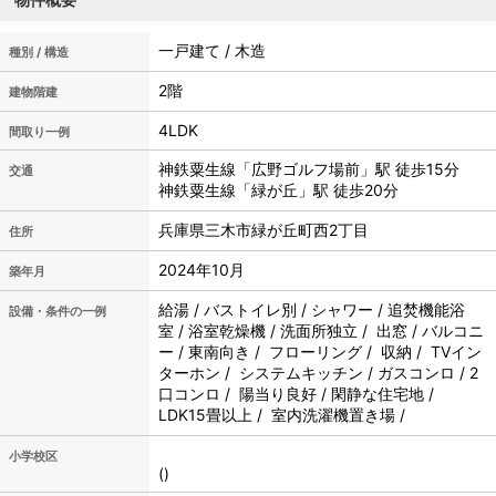
一戸建て / 木造
種別 / 構造
2階
建物階建
4LDK
間取り一例
神鉄粟生線「広野ゴルフ場前」駅 徒歩15分
交通
神鉄粟生線「緑が丘」駅 徒歩20分
兵庫県三木市緑が丘町西2丁目
住所
2024年10月
築年月
給湯 / バストイレ別 / シャワー / 追焚機能浴
設備・条件の一例
室 / 浴室乾燥機 / 洗面所独立 / 出窓 / バルコニ
ー / 東南向き / フローリング / 収納 / TVイン
ターホン / システムキッチン / ガスコンロ / 2
口コンロ / 陽当り良好 / 閑静な住宅地 /
LDK15畳以上 / 室内洗濯機置き場 /
小学校区
()