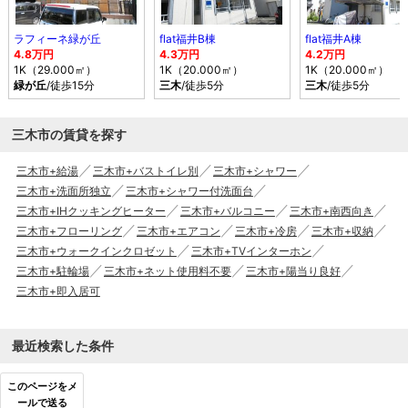
ラフィーネ緑が丘
flat福井B棟
flat福井A棟
4.8万円
4.3万円
4.2万円
1K（29.000㎡）
1K（20.000㎡）
1K（20.000㎡）
緑が丘
/徒歩15分
三木
/徒歩5分
三木
/徒歩5分
三木市の賃貸を探す
三木市+給湯
三木市+バストイレ別
三木市+シャワー
三木市+洗面所独立
三木市+シャワー付洗面台
三木市+IHクッキングヒーター
三木市+バルコニー
三木市+南西向き
三木市+フローリング
三木市+エアコン
三木市+冷房
三木市+収納
三木市+ウォークインクロゼット
三木市+TVインターホン
三木市+駐輪場
三木市+ネット使用料不要
三木市+陽当り良好
三木市+即入居可
最近検索した条件
このページをメ
ールで送る