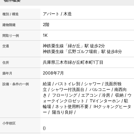
アパート / 木造
種別 / 構造
2階
建物階建
1K
間取り一例
神鉄粟生線「緑が丘」駅 徒歩2分
交通
神鉄粟生線「広野ゴルフ場前」駅 徒歩8分
兵庫県三木市緑が丘町本町1丁目
住所
2008年7月
築年月
給湯 / バストイレ別 / シャワー / 洗面所独
設備・条件の一例
立 / シャワー付洗面台 / バルコニー / 南西向
き / フローリング / エアコン / 冷房 / 収納 / ウ
ォークインクロゼット / TVインターホン / 駐
輪場 / ネット使用料不要 / IHクッキングヒータ
ー / 陽当り良好 /
小学校区
()