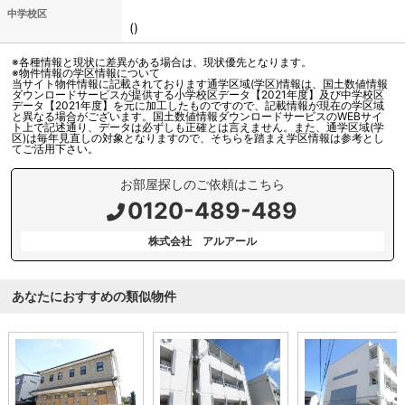
中学校区
()
※各種情報と現状に差異がある場合は、現状優先となります。
※物件情報の学区情報について
当サイト物件情報に記載されております通学区域(学区)情報は、国土数値情報
ダウンロードサービスが提供する小学校区データ【2021年度】及び中学校区
データ【2021年度】を元に加工したものですので、記載情報が現在の学区域
と異なる場合がございます。国土数値情報ダウンロードサービスのWEBサイ
ト上で記述通り、データは必ずしも正確とは言えません。また、通学区域(学
区)は毎年見直しの対象となりますので、そちらを踏まえ学区情報は参考とし
てご活用下さい。
お部屋探しのご依頼はこちら
0120-489-489
株式会社 アルアール
あなたにおすすめの類似物件