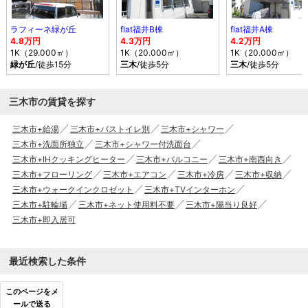
ラフィーネ緑が丘
flat福井B棟
flat福井A棟
4.8万円
4.3万円
4.2万円
1K（29.000㎡）
1K（20.000㎡）
1K（20.000㎡）
緑が丘
/徒歩15分
三木
/徒歩5分
三木
/徒歩5分
三木市の賃貸を探す
三木市+給湯
三木市+バストイレ別
三木市+シャワー
三木市+洗面所独立
三木市+シャワー付洗面台
三木市+IHクッキングヒーター
三木市+バルコニー
三木市+南西向き
三木市+フローリング
三木市+エアコン
三木市+冷房
三木市+収納
三木市+ウォークインクロゼット
三木市+TVインターホン
三木市+駐輪場
三木市+ネット使用料不要
三木市+陽当り良好
三木市+即入居可
最近検索した条件
このページをメ
ールで送る