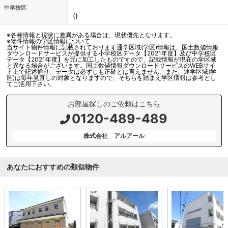
中学校区
()
※各種情報と現状に差異がある場合は、現状優先となります。
※物件情報の学区情報について
当サイト物件情報に記載されております通学区域(学区)情報は、国土数値情報
ダウンロードサービスが提供する小学校区データ【2021年度】及び中学校区
データ【2021年度】を元に加工したものですので、記載情報が現在の学区域
と異なる場合がございます。国土数値情報ダウンロードサービスのWEBサイ
ト上で記述通り、データは必ずしも正確とは言えません。また、通学区域(学
区)は毎年見直しの対象となりますので、そちらを踏まえ学区情報は参考とし
てご活用下さい。
お部屋探しのご依頼はこちら
0120-489-489
株式会社 アルアール
あなたにおすすめの類似物件