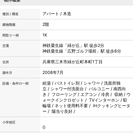
アパート / 木造
種別 / 構造
2階
建物階建
1K
間取り一例
神鉄粟生線「緑が丘」駅 徒歩2分
交通
神鉄粟生線「広野ゴルフ場前」駅 徒歩8分
兵庫県三木市緑が丘町本町1丁目
住所
2008年7月
築年月
給湯 / バストイレ別 / シャワー / 洗面所独
設備・条件の一例
立 / シャワー付洗面台 / バルコニー / 南西向
き / フローリング / エアコン / 冷房 / 収納 / ウ
ォークインクロゼット / TVインターホン / 駐
輪場 / ネット使用料不要 / IHクッキングヒータ
ー / 陽当り良好 /
小学校区
()