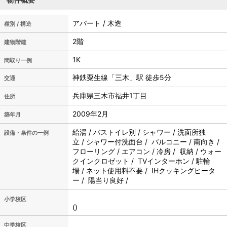
アパート / 木造
種別 / 構造
2階
建物階建
1K
間取り一例
神鉄粟生線「三木」駅 徒歩5分
交通
兵庫県三木市福井1丁目
住所
2009年2月
築年月
給湯 / バストイレ別 / シャワー / 洗面所独
設備・条件の一例
立 / シャワー付洗面台 / バルコニー / 南向き /
フローリング / エアコン / 冷房 / 収納 / ウォー
クインクロゼット / TVインターホン / 駐輪
場 / ネット使用料不要 / IHクッキングヒータ
ー / 陽当り良好 /
小学校区
()
中学校区