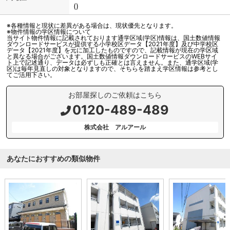
()
※各種情報と現状に差異がある場合は、現状優先となります。
※物件情報の学区情報について
当サイト物件情報に記載されております通学区域(学区)情報は、国土数値情報
ダウンロードサービスが提供する小学校区データ【2021年度】及び中学校区
データ【2021年度】を元に加工したものですので、記載情報が現在の学区域
と異なる場合がございます。国土数値情報ダウンロードサービスのWEBサイ
ト上で記述通り、データは必ずしも正確とは言えません。また、通学区域(学
区)は毎年見直しの対象となりますので、そちらを踏まえ学区情報は参考とし
てご活用下さい。
お部屋探しのご依頼はこちら
0120-489-489
株式会社 アルアール
あなたにおすすめの類似物件