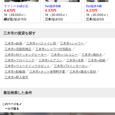
ラフィーネ緑が丘
flat福井B棟
flat福井A棟
4.8万円
4.3万円
4.2万円
1K（29.000㎡）
1K（20.000㎡）
1K（20.000㎡）
緑が丘
/徒歩15分
三木
/徒歩5分
三木
/徒歩5分
三木市の賃貸を探す
三木市+給湯
三木市+バストイレ別
三木市+シャワー
三木市+洗面所独立
三木市+シャワー付洗面台
三木市+IHクッキングヒーター
三木市+バルコニー
三木市+南向き
三木市+フローリング
三木市+エアコン
三木市+冷房
三木市+収納
三木市+ウォークインクロゼット
三木市+TVインターホン
三木市+駐輪場
三木市+ネット使用料不要
三木市+陽当り良好
三木市+即入居可
最近検索した条件
このページをメ
ールで送る