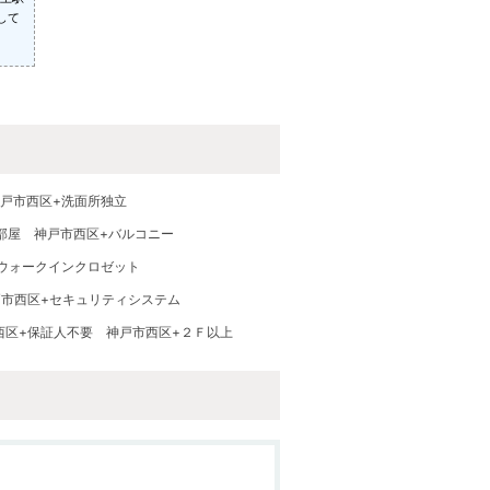
して
戸市西区+洗面所独立
部屋
神戸市西区+バルコニー
ウォークインクロゼット
戸市西区+セキュリティシステム
西区+保証人不要
神戸市西区+２Ｆ以上