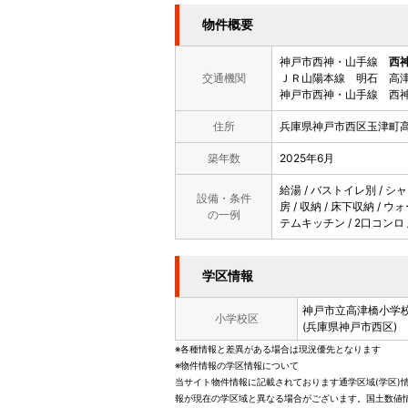
物件概要
神戸市西神・山手線
西
交通機関
ＪＲ山陽本線 明石 高津
神戸市西神・山手線 西神
住所
兵庫県神戸市西区玉津町
築年数
2025年6月
給湯 / バストイレ別 / シャ
設備・条件
房 / 収納 / 床下収納 / 
の一例
テムキッチン / 2口コンロ 
学区情報
神戸市立
高津橋小学
小学校区
(兵庫県神戸市西区)
※各種情報と差異がある場合は現況優先となります
※物件情報の学区情報について
当サイト物件情報に記載されております通学区域(学区)
報が現在の学区域と異なる場合がございます。国土数値情