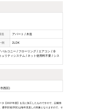
構造
アパート / 木造
一例
2LDK
/ バルコニー / フローリング / エアコン / 冷
/ セキュリティシステム / ネット使用料不要 / シス
市西区)
ータ【2021年度】を元に加工したものですので、記載情
、通学区域(学区)は毎年見直しの対象となりますので、そ