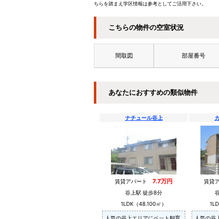
ちらを踏まえ学区情報は参考としてご活用下さい。
こちらの物件の空室状況
間取図
部屋番号
あなたにおすすめの類似物件
ナチュール谷上
7.7万円
賃貸アパート
賃貸
谷上駅 徒歩8分
1LDK（48.100㎡）
1L
人気の谷上エリアにペット飼育
人気の谷上