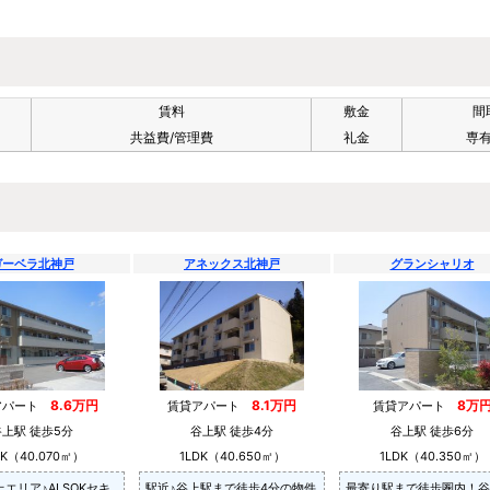
賃料
敷金
間
共益費/管理費
礼金
専
ガーベラ北神戸
アネックス北神戸
グランシャリオ
8.6万円
8.1万円
8万
アパート
賃貸アパート
賃貸アパート
谷上駅 徒歩5分
谷上駅 徒歩4分
谷上駅 徒歩6分
DK（40.070㎡）
1LDK（40.650㎡）
1LDK（40.350㎡）
エリア♪ALSOKセキ
駅近♪谷上駅まで徒歩4分の物件
最寄り駅まで徒歩圏内！谷