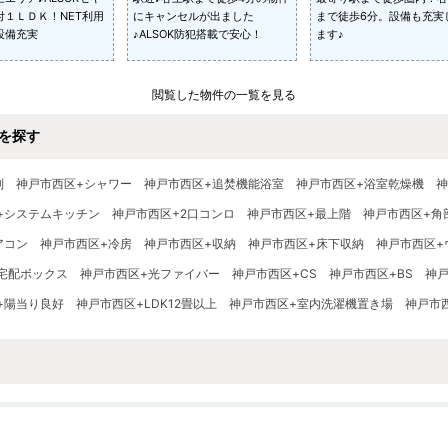
付１ＬＤＫ！NET利用
にキャンセルが出ました
まで徒歩6分。設備も充実
設備充実
♪ALSOK防犯搭載で安心！
ます♪
閲覧した物件の一覧を見る
を探す
別
神戸市西区+シャワー
神戸市西区+追焚機能浴室
神戸市西区+浴室乾燥機
神
+システムキッチン
神戸市西区+2口コンロ
神戸市西区+最上階
神戸市西区+角
アコン
神戸市西区+冷房
神戸市西区+収納
神戸市西区+床下収納
神戸市西区+
宅配ボックス
神戸市西区+光ファイバー
神戸市西区+CS
神戸市西区+BS
神
+陽当り良好
神戸市西区+LDK12畳以上
神戸市西区+室内洗濯機置き場
神戸市