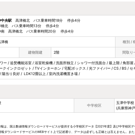
神中央駅
高津橋北 バス乗車時間18分 停歩4分
橋北 バス乗車時間13分 停歩4分
南 高津橋北 バス乗車時間20分 停歩4分
高津橋
種別 / 
建物階建
2階
間取り
ワー / 追焚機能浴室 / 浴室乾燥機 / 洗面所独立 / シャワー付洗面台 / 最上階 / 角部屋 
ウォークインクロゼット / TVインターホン / 宅配ボックス / 光ファイバー / CS / BS 
/ 陽当り良好 / LDK12畳以上 / 室内洗濯機置き場 /
校
玉津中学校
中学校区
(兵庫県神戸
情報は、国土数値情報ダウンロードサービスが提供する小学校区データ【2021年度】及び中学校区デ
報ダウンロードサービスのWEBサイト上で記述通り、データは必ずしも正確とは言えません。また