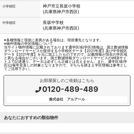
神戸市立
長坂小学校
小学校区
(兵庫県神戸市西区)
長坂中学校
中学校区
(兵庫県神戸市西区)
※各種情報と現状に差異がある場合は、現状優先となります。
※物件情報の学区情報について
当サイト物件情報に記載されております通学区域(学区)情報は、国土数値情報
ダウンロードサービスが提供する小学校区データ【2021年度】及び中学校区
データ【2021年度】を元に加工したものですので、記載情報が現在の学区域
と異なる場合がございます。国土数値情報ダウンロードサービスのWEBサイ
ト上で記述通り、データは必ずしも正確とは言えません。また、通学区域(学
区)は毎年見直しの対象となりますので、そちらを踏まえ学区情報は参考とし
てご活用下さい。
お部屋探しのご依頼はこちら
0120-489-489
株式会社 アルアール
あなたにおすすめの類似物件