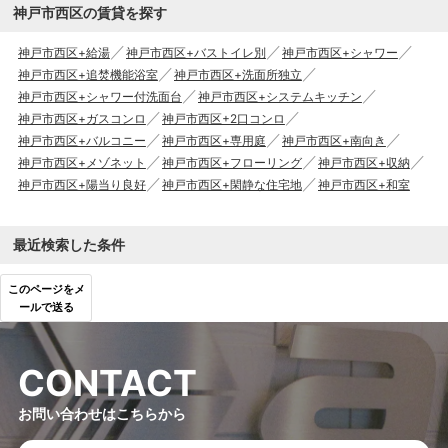
神戸市西区の賃貸を探す
神戸市西区+給湯
神戸市西区+バストイレ別
神戸市西区+シャワー
神戸市西区+追焚機能浴室
神戸市西区+洗面所独立
神戸市西区+シャワー付洗面台
神戸市西区+システムキッチン
神戸市西区+ガスコンロ
神戸市西区+2口コンロ
神戸市西区+バルコニー
神戸市西区+専用庭
神戸市西区+南向き
神戸市西区+メゾネット
神戸市西区+フローリング
神戸市西区+収納
神戸市西区+陽当り良好
神戸市西区+閑静な住宅地
神戸市西区+和室
最近検索した条件
このページをメ
ールで送る
C
O
N
T
A
C
T
お問い合わせはこちらから