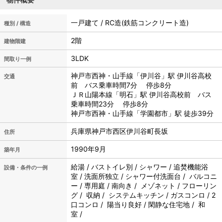
一戸建て / RC造(鉄筋コンクリート造)
種別 / 構造
2階
建物階建
3LDK
間取り一例
神戸市西神・山手線「伊川谷」駅 伊川谷高校
交通
前 バス乗車時間7分 停歩8分
ＪＲ山陽本線「明石」駅 伊川谷高校前 バス
乗車時間23分 停歩8分
神戸市西神・山手線「学園都市」駅 徒歩39分
兵庫県神戸市西区伊川谷町長坂
住所
1990年9月
築年月
給湯 / バストイレ別 / シャワー / 追焚機能浴
設備・条件の一例
室 / 洗面所独立 / シャワー付洗面台 / バルコニ
ー / 専用庭 / 南向き / メゾネット / フローリン
グ / 収納 / システムキッチン / ガスコンロ / 2
口コンロ / 陽当り良好 / 閑静な住宅地 / 和
室 /