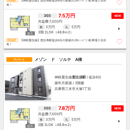
【神鉄粟生線】恵比寿駅徒歩6分の新築2LDKハイツ♪駐車場２台目
有！
7.5万円
303
NEW
7,000円
3万円
5万円
敷
礼
3階
2LDK（48.8ｍ
2
）
【神鉄粟生線】恵比寿駅徒歩6分の新築2LDKハイツ♪駐車場２台目
有！
メゾン ド ソルテ A棟
アパート
神鉄粟生線
恵比須駅
/ 徒歩6分
築年月新築 / 3階建
兵庫県三木市大塚1丁目
7.8万円
203
NEW
7,000円
3万円
5万円
敷
礼
2階
2LDK（48.8ｍ
2
）