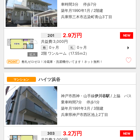
車時間3分 停歩7分
築年月1990年1月 / 2階建
兵庫県三木市志染町青山3丁目
2.9万円
201
NEW
3,000円
0ヶ月
0ヶ月
敷
礼
2階
ワンルーム（17.55ｍ
2
）
敷礼ゼロゼロ！冷蔵庫・洗濯機付いてます！ネット無料！
ハイツ浜谷
マンション
神戸市西神・山手線
伊川谷駅
/ 上脇 バス
乗車時間7分 停歩1分
築年月1991年3月 / 3階建
兵庫県神戸市西区池上2丁目
3.2万円
303
NEW
3,000円