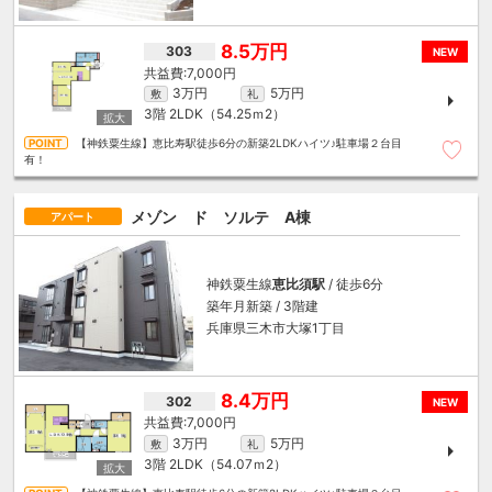
8.5万円
303
NEW
7,000円
3万円
5万円
敷
礼
3階
2LDK（54.25ｍ
2
）
【神鉄粟生線】恵比寿駅徒歩6分の新築2LDKハイツ♪駐車場２台目
有！
メゾン ド ソルテ A棟
アパート
神鉄粟生線
恵比須駅
/ 徒歩6分
築年月新築 / 3階建
兵庫県三木市大塚1丁目
8.4万円
302
NEW
7,000円
3万円
5万円
敷
礼
3階
2LDK（54.07ｍ
2
）