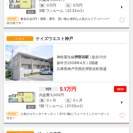
0万円
0万円
敷
礼
3階
ワンルーム（22.32ｍ
2
）
敷金礼金0円！通勤・通学、買い物も便利な人気のエリア♪スーパー
目の前です！
ケイズウエスト神戸
ハイツ
神鉄粟生線
押部谷駅
/ 徒歩10分
築年月2008年4月 / 2階建
兵庫県神戸市西区押部谷町西盛
5.1万円
101
NEW
5,000円
0ヶ月
0ヶ月
敷
礼
1階
ワンルーム（37.05ｍ
2
）
人気のカウンターキッチン！洋15.2帖にウォークインクローゼット
付き！