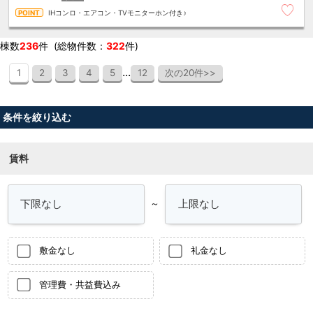
IHコンロ・エアコン・TVモニターホン付き♪
棟数
236
件 (総物件数：
322
件)
...
1
2
3
4
5
12
次の20件>>
条件を絞り込む
賃料
～
敷金なし
礼金なし
管理費・共益費込み