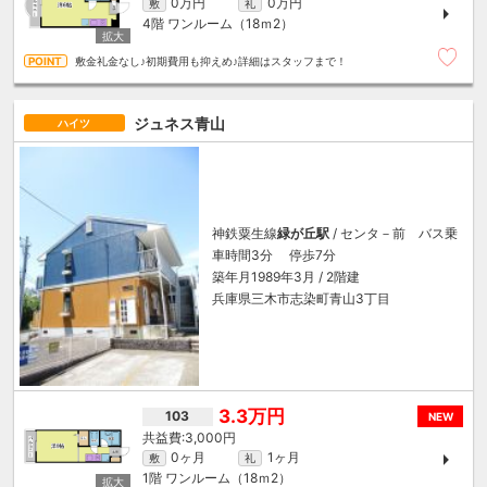
0万円
0万円
敷
礼
4階
ワンルーム（18ｍ
2
）
敷金礼金なし♪初期費用も抑えめ♪詳細はスタッフまで！
ジュネス青山
ハイツ
神鉄粟生線
緑が丘駅
/ センタ－前 バス乗
車時間3分 停歩7分
築年月1989年3月 / 2階建
兵庫県三木市志染町青山3丁目
3.3万円
103
NEW
3,000円
0ヶ月
1ヶ月
敷
礼
1階
ワンルーム（18ｍ
2
）