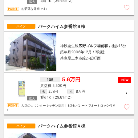
2階
1K（26.64ｍ
2
）
お洒落な外観です♪
パークハイム参番館Ｂ棟
ハイツ
神鉄粟生線
広野ゴルフ場前駅
/ 徒歩15分
築年月2006年12月 / 3階建
兵庫県三木市緑が丘町西
5.6万円
105
NEW
5,500円
2万円
8万円
敷
礼
1階
1K（29.81ｍ
2
）
人気のカウンターキッチン採用！3点セパレートでオートロック付き
♪
パークハイム参番館Ａ棟
ハイツ