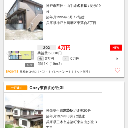
神戸市西神・山手線
名谷駅
/ 徒歩19
分
築年月1995年5月 / 2階建
兵庫県神戸市須磨区東落合3丁目
4万円
202
NEW
5,000円
0万円
0万円
敷
礼
2階
1K（19ｍ
2
）
敷礼ゼロゼロ！バス・トイレセパレート！ネット無料！
Cozy東自由が丘3Ⅱ
一戸建て
神鉄粟生線
志染駅
/ 徒歩20分
築年月1974年3月 / 2階建
兵庫県三木市志染町東自由が丘３
丁目