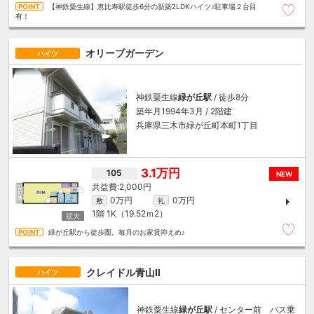
【神鉄粟生線】恵比寿駅徒歩6分の新築2LDKハイツ♪駐車場２台目
有！
オリーブガーデン
ハイツ
神鉄粟生線
緑が丘駅
/ 徒歩8分
築年月1994年3月 / 2階建
兵庫県三木市緑が丘町本町1丁目
3.1万円
105
NEW
2,000円
0万円
0万円
敷
礼
1階
1K（19.52ｍ
2
）
緑が丘駅から徒歩圏。毎月のお家賃抑えめ♪
クレイドル青山Ⅱ
ハイツ
神鉄粟生線
緑が丘駅
/ センター前 バス乗