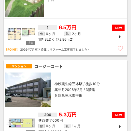
6.5万円
1
NEW
0ヶ月
2ヶ月
敷
礼
1階
3LDK（72.86ｍ
2
）
2026年7月室内綺麗にリフォーム工事完了しました♪
コージーコート
マンション
神鉄粟生線
三木駅
/ 徒歩10分
築年月2008年2月 / 3階建
兵庫県三木市平田
5.3万円
206
NEW
7,000円
0ヶ月
1ヶ月
敷
礼