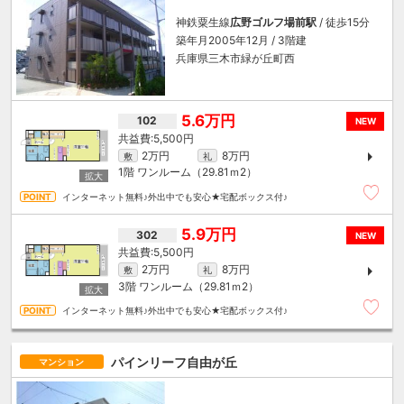
神鉄粟生線
広野ゴルフ場前駅
/ 徒歩15分
築年月2005年12月 / 3階建
兵庫県三木市緑が丘町西
5.6万円
102
NEW
5,500円
2万円
8万円
敷
礼
1階
ワンルーム（29.81ｍ
2
）
インターネット無料♪外出中でも安心★宅配ボックス付♪
5.9万円
302
NEW
5,500円
2万円
8万円
敷
礼
3階
ワンルーム（29.81ｍ
2
）
インターネット無料♪外出中でも安心★宅配ボックス付♪
パインリーフ自由が丘
マンション