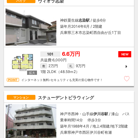
ヴィオラ志染
ハイツ
神鉄粟生線
志染駅
/ 徒歩6分
築年月2014年6月 / 2階建
兵庫県三木市志染町西自由が丘1丁目
6.6万円
101
NEW
6,000円
2万円
9万円
敷
礼
1階
2LDK（48.59ｍ
2
）
インターネット無料♪セキュリティも充実の安心物件です！
ステューデントビラウィング
マンション
神戸市西神・山手線
伊川谷駅
/ 漆山 バス
乗車時間14分 停歩3分
築年月1988年4月 / 地上4階建/地下2階建
兵庫県神戸市西区伊川谷町有瀬