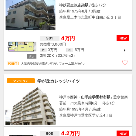
神鉄粟生線
志染駅
/ 徒歩12分
築年月1972年8月 / 3階建
兵庫県三木市志染町中自由が丘２丁目
4万円
301
NEW
3,000円
0万円
5万円
敷
礼
3階
2DK（32.76ｍ
2
）
人気志染駅徒歩圏内♪室内リフォーム済み物件♪
学が丘カレッジハイツ
マンション
神戸市西神・山手線
学園都市駅
/ 垂水警察
署前 バス乗車時間6分 停歩1分
築年月1993年4月 / 8階建
兵庫県神戸市垂水区学が丘4丁目
4.2万円
608
NEW