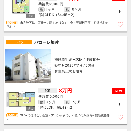
2,000円
1ヶ月
0ヶ月
敷
礼
2階
3LDK（64.45ｍ
2
）
市営地下鉄『西神南』駅トホ15分！礼金・更新料不要！家賃補助制
度あり
バローレ加佐
ハイツ
神鉄粟生線
三木駅
/ 徒歩10分
築年月2025年7月 / 3階建
兵庫県三木市加佐
8万円
101
NEW
5,000円
0ヶ月
2ヶ月
敷
礼
1階
2LDK（55.48ｍ
2
）
2LDKでは珍しい全室エアコン付きで、小型犬のみ飼育可能新築物件
♪