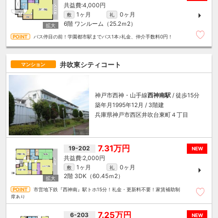
4,000円
1ヶ月
0ヶ月
敷
礼
6階
ワンルーム（25.2ｍ
2
）
バス停目の前！学園都市駅までバス1本♪礼金、仲介手数料0円！
井吹東シティコート
マンション
神戸市西神・山手線
西神南駅
/ 徒歩15分
築年月1995年12月 / 3階建
兵庫県神戸市西区井吹台東町４丁目
7.31万円
19-202
NEW
2,000円
1ヶ月
0ヶ月
敷
礼
2階
3DK（60.45ｍ
2
）
市営地下鉄『西神南』駅トホ15分！礼金・更新料不要！家賃補助制
度あり
7.25万円
6-203
NEW