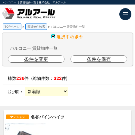
バルコニー ｜賃貸物件一覧｜株式会社 アルアール
TOPページ
賃貸物件検索
バルコニー 賃貸物件一覧
選択中の条件
バルコニー 賃貸物件一覧
条件を変更
条件を保存
棟数
236
件 (総物件数：
322
件)
並び順 ：
名谷パインハイツ
マンション