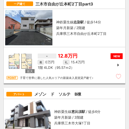
三木市自由が丘本町2丁目part3
一戸建て
神鉄粟生線
志染駅
/ 徒歩14分
築年月新築 / 2階建
兵庫県三木市自由が丘本町2丁目
12.8万円
-
NEW
0万円
15.4万円
敷
礼
1階
4LDK（95.57ｍ
2
）
子育て世帯に適した人気エリアの新築未入居賃貸戸建て♪
メゾン ド ソルテ B棟
アパート
神鉄粟生線
恵比須駅
/ 徒歩6分
築年月新築 / 3階建
兵庫県三木市大塚1丁目