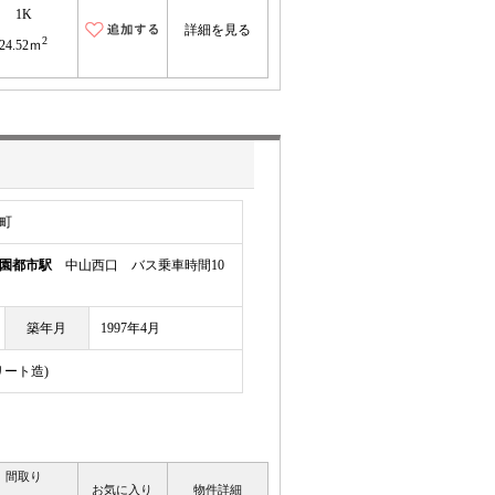
1K
詳細を見る
2
24.52ｍ
町
園都市駅
中山西口 バス乗車時間10
築年月
1997年4月
リート造)
間取り
お気に入り
物件詳細