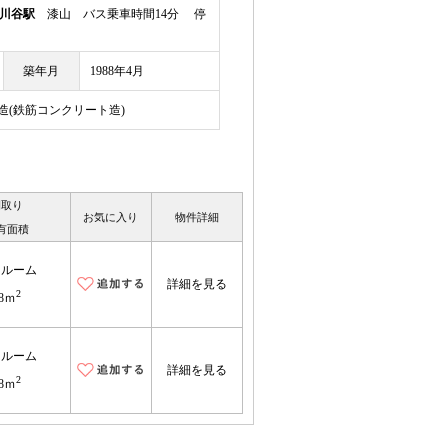
川谷駅
漆山 バス乗車時間14分 停
築年月
1988年4月
C造(鉄筋コンクリート造)
間取り
お気に入り
物件詳細
有面積
ンルーム
詳細を見る
2
8ｍ
ンルーム
詳細を見る
2
8ｍ