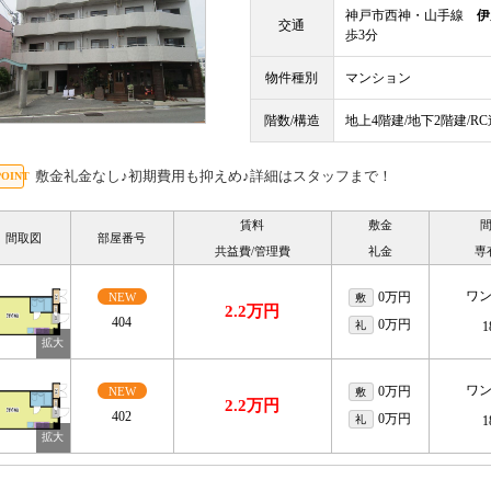
神戸市西神・山手線
伊
交通
歩3分
物件種別
マンション
階数/構造
地上4階建/地下2階建/R
敷金礼金なし♪初期費用も抑えめ♪詳細はスタッフまで！
賃料
敷金
間取図
部屋番号
共益費/管理費
礼金
専
ワ
0万円
NEW
敷
2.2万円
404
0万円
礼
1
ワ
0万円
NEW
敷
2.2万円
402
0万円
礼
1