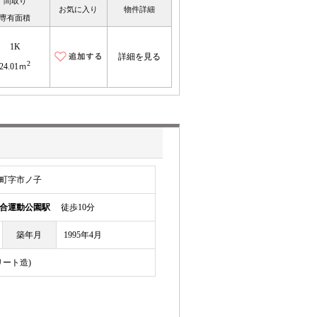
間取り
お気に入り
物件詳細
専有面積
1K
詳細を見る
2
24.01ｍ
町字市ノ子
合運動公園駅
徒歩10分
築年月
1995年4月
リート造)