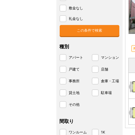
敷金なし
礼金なし
種別
アパート
マンション
戸建て
店舗
事務所
倉庫・工場
貸土地
駐車場
その他
間取り
ワンルーム
1K