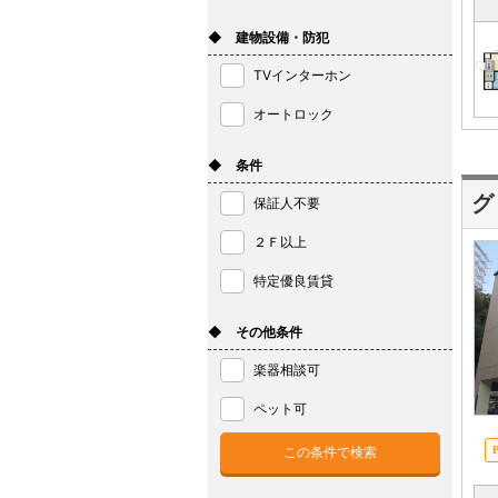
◆ 建物設備・防犯
TVインターホン
オートロック
◆ 条件
グ
保証人不要
２Ｆ以上
特定優良賃貸
◆ その他条件
楽器相談可
ペット可