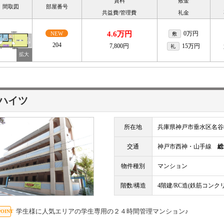
賃料
敷金
間取図
部屋番号
共益費/管理費
礼金
4.6万円
0万円
NEW
敷
204
7,800円
15万円
礼
ハイツ
所在地
兵庫県神戸市垂水区名谷
交通
神戸市西神・山手線
総
物件種別
マンション
階数/構造
4階建/RC造(鉄筋コンク
学生様に人気エリアの学生専用の２４時間管理マンション♪