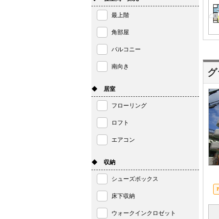
最上階
角部屋
バルコニー
南向き
グ
◆ 居室
フローリング
ロフト
エアコン
◆ 収納
シューズボックス
床下収納
ウォークインクロゼット