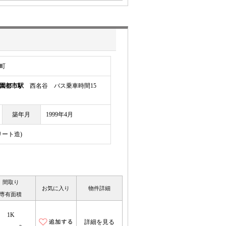
町
園都市駅
西名谷 バス乗車時間15
築年月
1999年4月
リート造)
間取り
お気に入り
物件詳細
専有面積
1K
詳細を見る