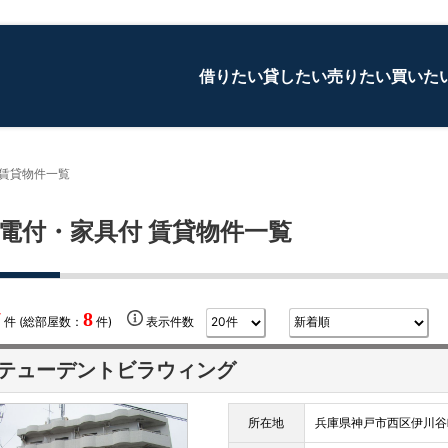
借りたい
貸したい
売りたい
買いた
 賃貸物件一覧
電付・家具付 賃貸物件一覧
7
8
件 (総部屋数：
件)
表示件数
テューデントビラウィング
所在地
兵庫県神戸市西区伊川谷