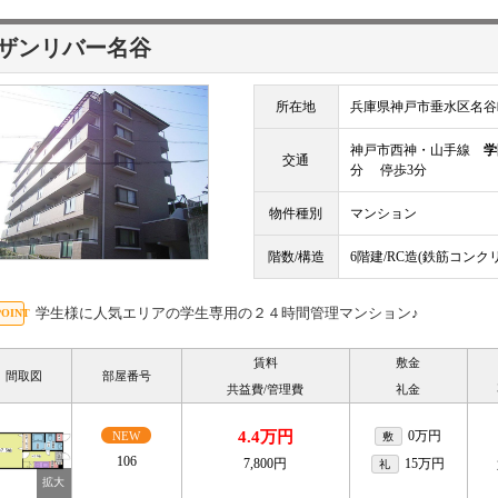
ザンリバー名谷
所在地
兵庫県神戸市垂水区名谷
神戸市西神・山手線
学
交通
分 停歩3分
物件種別
マンション
階数/構造
6階建/RC造(鉄筋コンク
学生様に人気エリアの学生専用の２４時間管理マンション♪
賃料
敷金
間取図
部屋番号
共益費/管理費
礼金
4.4万円
0万円
NEW
敷
106
7,800円
15万円
礼