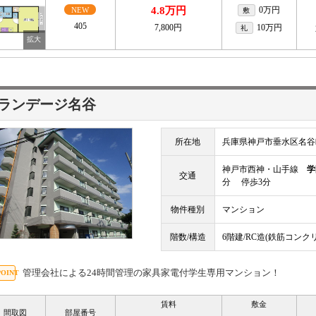
4.8万円
0万円
NEW
敷
405
7,800円
10万円
礼
ランデージ名谷
所在地
兵庫県神戸市垂水区名谷
神戸市西神・山手線
学
交通
分 停歩3分
物件種別
マンション
階数/構造
6階建/RC造(鉄筋コンク
管理会社による24時間管理の家具家電付学生専用マンション！
賃料
敷金
間取図
部屋番号