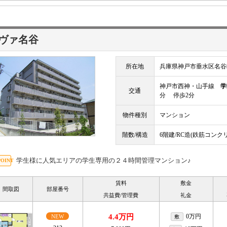
ヴァ名谷
所在地
兵庫県神戸市垂水区名谷
神戸市西神・山手線
学
交通
分 停歩2分
物件種別
マンション
階数/構造
6階建/RC造(鉄筋コンク
学生様に人気エリアの学生専用の２４時間管理マンション♪
賃料
敷金
間取図
部屋番号
共益費/管理費
礼金
4.4万円
0万円
NEW
敷