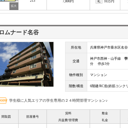
213
7,800円
10万円
礼
ロムナード名谷
所在地
兵庫県神戸市垂水区名谷
神戸市西神・山手線
学
交通
分 停歩3分
物件種別
マンション
階数/構造
6階建/RC造(鉄筋コンク
学生様に人気エリアの学生専用の２４時間管理マンション♪
賃料
敷金
間取図
部屋番号
共益費/管理費
礼金