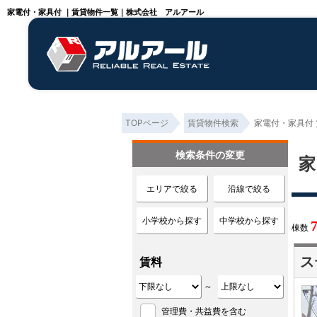
家電付・家具付 ｜賃貸物件一覧｜株式会社 アルアール
TOPページ
賃貸物件検索
家電付・家具付
検索条件の変更
家
エリアで絞る
沿線で絞る
小学校から探す
中学校から探す
棟数
ス
賃料
～
管理費・共益費を含む