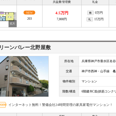
共益費/管理費
礼金
4.5万円
0万円
NEW
敷
203
7,800円
15万円
礼
リーンバレー北野屋敷
所在地
兵庫県神戸市垂水区名谷
交通
神戸市西神・山手線
名
物件種別
マンション
階数/構造
6階建/RC造(鉄筋コンク
インターネット無料！警備会社24時間管理の家具家電付マンション！