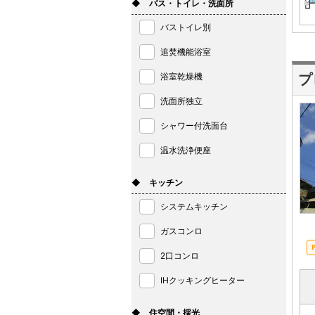
◆ バス・トイレ・洗面所
バストイレ別
追焚機能浴室
浴室乾燥機
プ
洗面所独立
シャワー付洗面台
温水洗浄便座
◆ キッチン
システムキッチン
ガスコンロ
2口コンロ
IHクッキングヒーター
◆ 住空間・採光