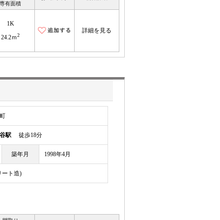
専有面積
1K
詳細を見る
2
24.2ｍ
町
谷駅
徒歩18分
築年月
1998年4月
リート造)