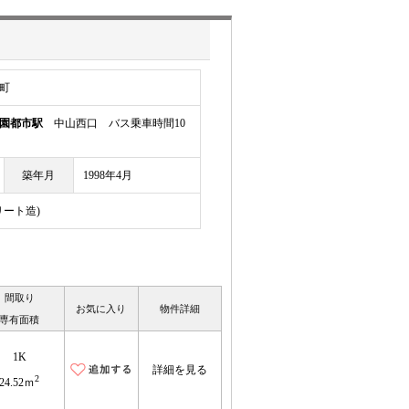
町
園都市駅
中山西口 バス乗車時間10
築年月
1998年4月
リート造)
間取り
お気に入り
物件詳細
専有面積
1K
詳細を見る
2
24.52ｍ