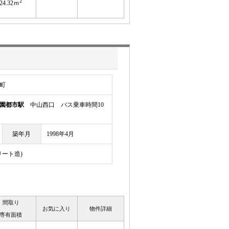
2
24.32ｍ
町
園都市駅
中山西口 バス乗車時間10
築年月
1998年4月
リート造)
間取り
お気に入り
物件詳細
専有面積