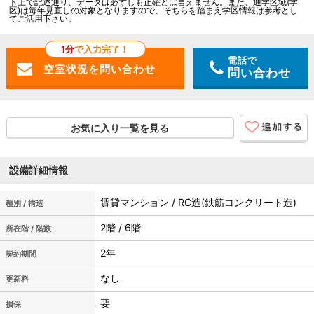
ト上で記述通り、データは必ずしも正確とは言えません。また、通学区域(学
区)は毎年見直しの対象となりますので、そちらを踏まえ学区情報は参考とし
てご活用下さい。
1分
で入力完了！
電話で
問い合わせ
お気に入り一覧を見る
設備詳細情報
賃貸マンション / RC造(鉄筋コンクリート造)
種別 / 構造
2階 / 6階
所在階 / 階数
2年
契約期間
なし
更新料
要
損保