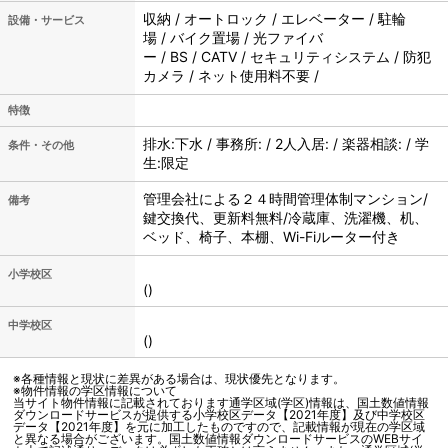
収納 / オートロック / エレベーター / 駐輪
設備・サービス
場 / バイク置場 / 光ファイバ
ー / BS / CATV / セキュリティシステム / 防犯
カメラ / ネット使用料不要 /
特徴
排水:下水 / 事務所: / 2人入居: / 楽器相談: / 学
条件・その他
生:限定
管理会社による２４時間管理体制マンション/
備考
鍵交換代、更新料無料/冷蔵庫、洗濯機、机、
ベッド、椅子、本棚、Wi-Fiルーター付き
小学校区
()
中学校区
()
※各種情報と現状に差異がある場合は、現状優先となります。
※物件情報の学区情報について
当サイト物件情報に記載されております通学区域(学区)情報は、国土数値情報
ダウンロードサービスが提供する小学校区データ【2021年度】及び中学校区
データ【2021年度】を元に加工したものですので、記載情報が現在の学区域
と異なる場合がございます。国土数値情報ダウンロードサービスのWEBサイ