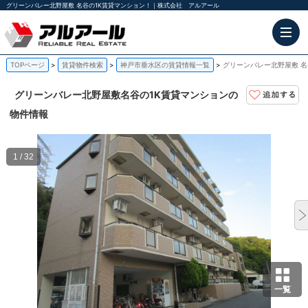
グリーンバレー北野屋敷 名谷の1K賃貸マンション！｜株式会社 アルアール
TOPページ
賃貸物件検索
神戸市垂水区の賃貸情報一覧
グリーンバレー北野屋敷 名
グリーンバレー北野屋敷
名谷の1K賃貸マンションの
物件情報
1 / 32
一覧