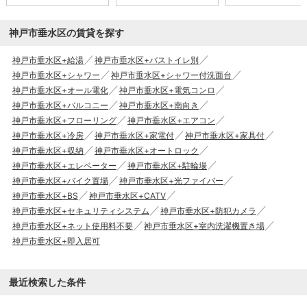
神戸市垂水区の賃貸を探す
神戸市垂水区+給湯
神戸市垂水区+バストイレ別
神戸市垂水区+シャワー
神戸市垂水区+シャワー付洗面台
神戸市垂水区+オール電化
神戸市垂水区+電気コンロ
神戸市垂水区+バルコニー
神戸市垂水区+南向き
神戸市垂水区+フローリング
神戸市垂水区+エアコン
神戸市垂水区+冷房
神戸市垂水区+家電付
神戸市垂水区+家具付
神戸市垂水区+収納
神戸市垂水区+オートロック
神戸市垂水区+エレベーター
神戸市垂水区+駐輪場
神戸市垂水区+バイク置場
神戸市垂水区+光ファイバー
神戸市垂水区+BS
神戸市垂水区+CATV
神戸市垂水区+セキュリティシステム
神戸市垂水区+防犯カメラ
神戸市垂水区+ネット使用料不要
神戸市垂水区+室内洗濯機置き場
神戸市垂水区+即入居可
最近検索した条件