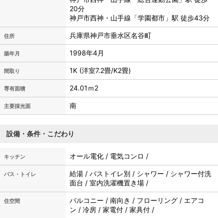
20分
神戸市西神・山手線「学園都市」駅 徒歩43分
兵庫県神戸市垂水区名谷町
住所
1998年4月
築年月
1K (洋室7.2畳/K2畳)
間取り
24.01ｍ
2
専有面積
南
主要採光面
設備・条件・こだわり
オール電化 / 電気コンロ /
キッチン
給湯 / バストイレ別 / シャワー / シャワー付洗
バス・トイレ
面台 / 室内洗濯機置き場 /
バルコニー / 南向き / フローリング / エアコ
住空間
ン / 冷房 / 家電付 / 家具付 /