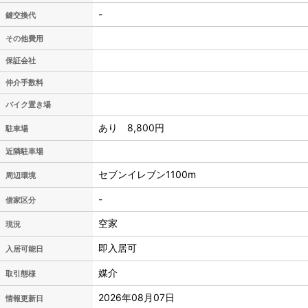
-
鍵交換代
その他費用
保証会社
仲介手数料
バイク置き場
あり 8,800円
駐車場
近隣駐車場
セブンイレブン1100m
周辺環境
-
借家区分
空家
現況
即入居可
入居可能日
媒介
取引態様
2026年08月07日
情報更新日