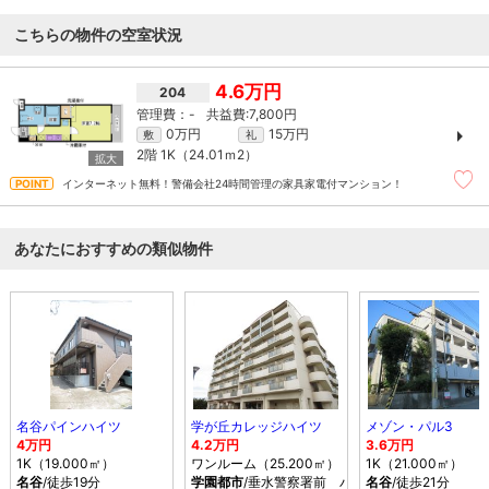
こちらの物件の空室状況
4.6万円
204
-
7,800円
0万円
15万円
敷
礼
2階
1K（24.01ｍ
2
）
インターネット無料！警備会社24時間管理の家具家電付マンション！
あなたにおすすめの類似物件
名谷パインハイツ
学が丘カレッジハイツ
メゾン・パル3
4万円
4.2万円
3.6万円
1K（19.000㎡）
ワンルーム（25.200㎡）
1K（21.000㎡）
名谷
/徒歩19分
学園都市
/垂水警察署前 バス乗車時間6分 停歩1
名谷
/徒歩21分