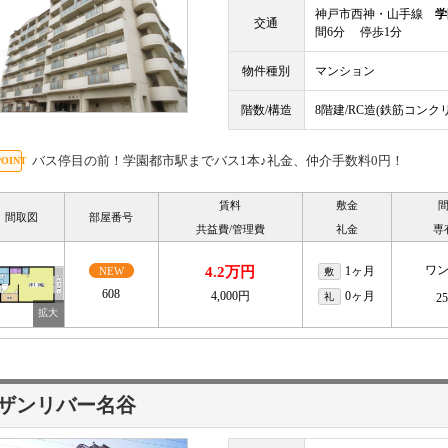
神戸市西神・山手線
学
交通
間6分 停歩1分
物件種別
マンション
階数/構造
8階建/RC造(鉄筋コンク
バス停目の前！学園都市駅までバス1本♪礼金、仲介手数料0円！
賃料
敷金
間取図
部屋番号
共益費/管理費
礼金
専
ワ
4.2万円
1ヶ月
NEW
敷
608
4,000円
0ヶ月
礼
2
ザンリバー名谷