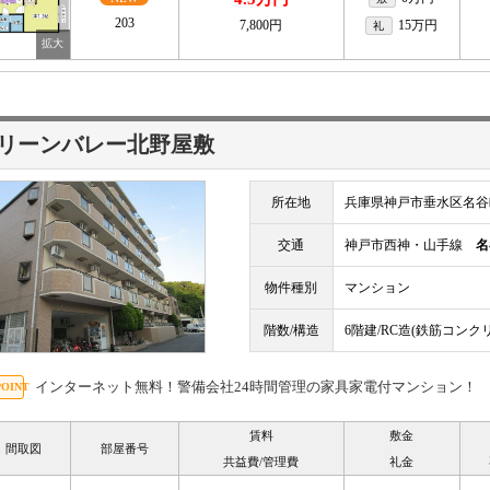
203
7,800円
15万円
礼
リーンバレー北野屋敷
所在地
兵庫県神戸市垂水区名谷
交通
神戸市西神・山手線
名
物件種別
マンション
階数/構造
6階建/RC造(鉄筋コンク
インターネット無料！警備会社24時間管理の家具家電付マンション！
賃料
敷金
間取図
部屋番号
共益費/管理費
礼金