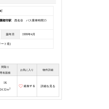
町
園都市駅
西名谷 バス乗車時間15
築年月
1999年4月
リート造)
間取り
お気に入り
物件詳細
専有面積
1K
詳細を見る
2
24.32ｍ