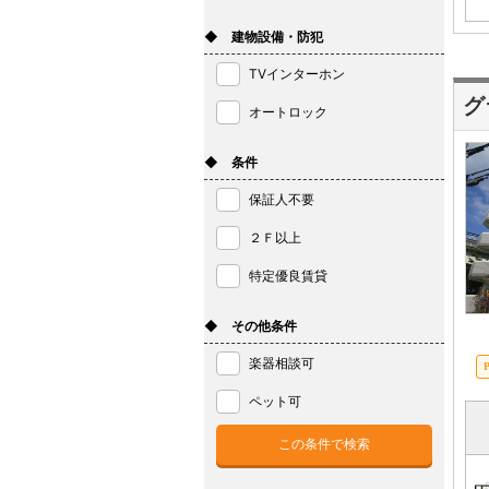
◆ 建物設備・防犯
TVインターホン
グ
オートロック
◆ 条件
保証人不要
２Ｆ以上
特定優良賃貸
◆ その他条件
楽器相談可
ペット可