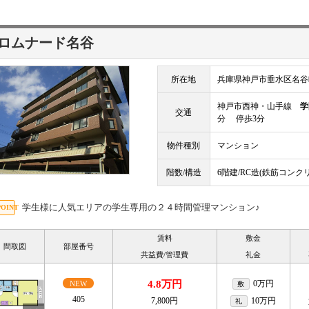
ロムナード名谷
所在地
兵庫県神戸市垂水区名谷
神戸市西神・山手線
学
交通
分 停歩3分
物件種別
マンション
階数/構造
6階建/RC造(鉄筋コンク
学生様に人気エリアの学生専用の２４時間管理マンション♪
賃料
敷金
間取図
部屋番号
共益費/管理費
礼金
4.8万円
0万円
NEW
敷
405
7,800円
10万円
礼