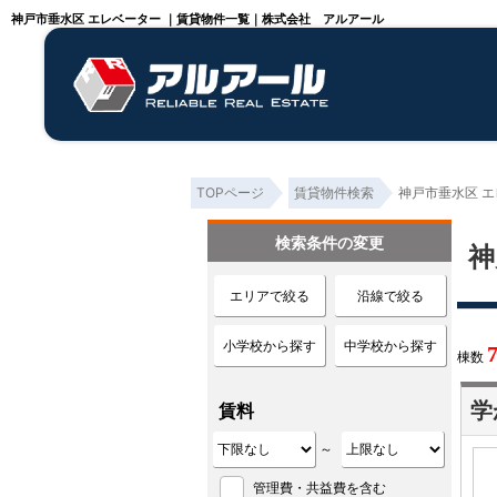
神戸市垂水区 エレベーター ｜賃貸物件一覧｜株式会社 アルアール
TOPページ
賃貸物件検索
神戸市垂水区 エ
検索条件の変更
神
エリアで絞る
沿線で絞る
小学校から探す
中学校から探す
棟数
学
賃料
～
管理費・共益費を含む