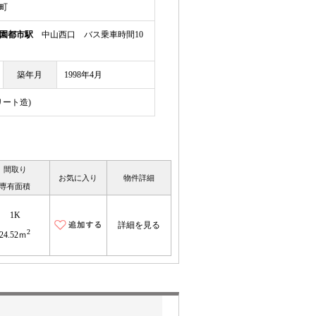
町
園都市駅
中山西口 バス乗車時間10
築年月
1998年4月
リート造)
間取り
お気に入り
物件詳細
専有面積
1K
詳細を見る
2
24.52ｍ