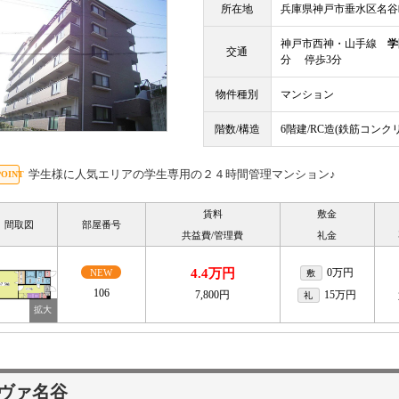
所在地
兵庫県神戸市垂水区名谷
神戸市西神・山手線
学
交通
分 停歩3分
物件種別
マンション
階数/構造
6階建/RC造(鉄筋コンク
学生様に人気エリアの学生専用の２４時間管理マンション♪
賃料
敷金
間取図
部屋番号
共益費/管理費
礼金
4.4万円
0万円
NEW
敷
106
7,800円
15万円
礼
ヴァ名谷