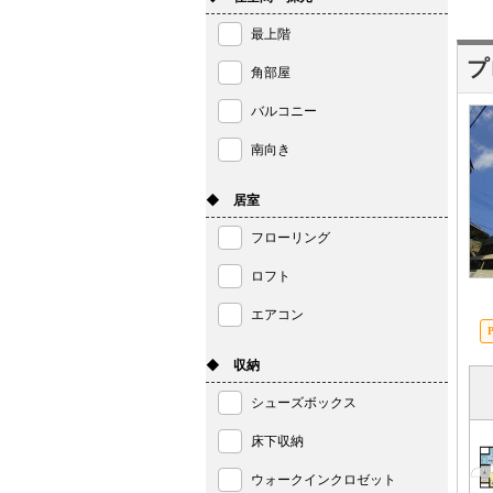
最上階
プ
角部屋
バルコニー
南向き
◆ 居室
フローリング
ロフト
エアコン
◆ 収納
シューズボックス
床下収納
ウォークインクロゼット