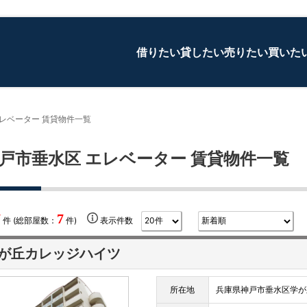
借りたい
貸したい
売りたい
買いた
レベーター 賃貸物件一覧
戸市垂水区 エレベーター 賃貸物件一覧
7
7
件 (総部屋数：
件)
表示件数
が丘カレッジハイツ
所在地
兵庫県神戸市垂水区学が