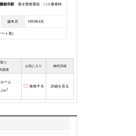
園都市駅
垂水警察署前 バス乗車時
築年月
1993年4月
リート造)
間取り
お気に入り
物件詳細
有面積
ンルーム
詳細を見る
2
5.2ｍ