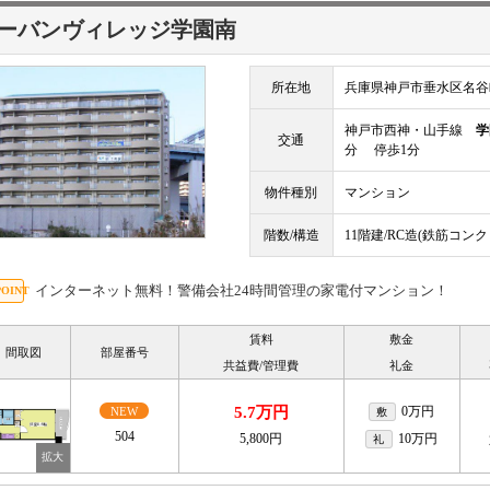
ーバンヴィレッジ学園南
所在地
兵庫県神戸市垂水区名谷
神戸市西神・山手線
学
交通
分 停歩1分
物件種別
マンション
階数/構造
11階建/RC造(鉄筋コン
インターネット無料！警備会社24時間管理の家電付マンション！
賃料
敷金
間取図
部屋番号
共益費/管理費
礼金
5.7万円
0万円
NEW
敷
504
5,800円
10万円
礼