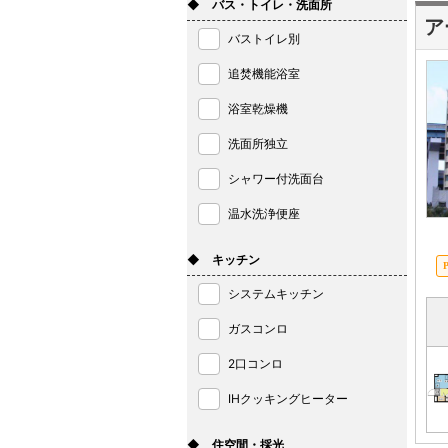
◆ バス・トイレ・洗面所
ア
バストイレ別
追焚機能浴室
浴室乾燥機
洗面所独立
シャワー付洗面台
温水洗浄便座
◆ キッチン
システムキッチン
ガスコンロ
2口コンロ
IHクッキングヒーター
◆ 住空間・採光