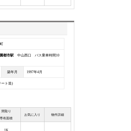
町
園都市駅
中山西口 バス乗車時間10
築年月
1997年4月
リート造)
間取り
お気に入り
物件詳細
専有面積
1K