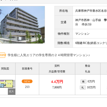
所在地
兵庫県神戸市垂水区名谷
神戸市西神・山手線
学
交通
分 停歩2分
物件種別
マンション
階数/構造
6階建/RC造(鉄筋コンク
学生様に人気エリアの学生専用の２４時間管理マンション♪
賃料
敷金
間取図
部屋番号
共益費/管理費
礼金
4.4万円
0万円
NEW
敷
213
7,800円
10万円
礼