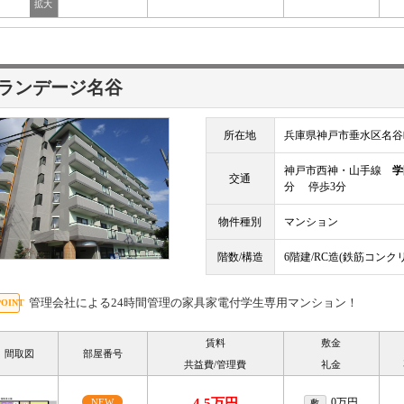
ランデージ名谷
所在地
兵庫県神戸市垂水区名谷
神戸市西神・山手線
学
交通
分 停歩3分
物件種別
マンション
階数/構造
6階建/RC造(鉄筋コンク
管理会社による24時間管理の家具家電付学生専用マンション！
賃料
敷金
間取図
部屋番号
共益費/管理費
礼金
4.5万円
0万円
NEW
敷