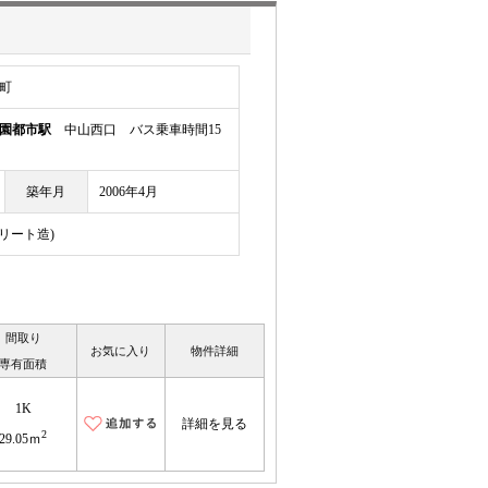
町
園都市駅
中山西口 バス乗車時間15
築年月
2006年4月
クリート造)
間取り
お気に入り
物件詳細
専有面積
1K
詳細を見る
2
29.05ｍ