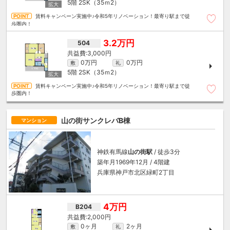
5階
2SK（35ｍ
2
）
賃料キャンペーン実施中♪令和5年リノベーション！最寄り駅まで徒
歩圏内！
3.2万円
504
3,000円
0万円
0万円
敷
礼
5階
2SK（35ｍ
2
）
賃料キャンペーン実施中♪令和5年リノベーション！最寄り駅まで徒
歩圏内！
山の街サンクレバB棟
マンション
神鉄有馬線
山の街駅
/ 徒歩3分
築年月1969年12月 / 4階建
兵庫県神戸市北区緑町2丁目
4万円
B204
2,000円
0ヶ月
2ヶ月
敷
礼