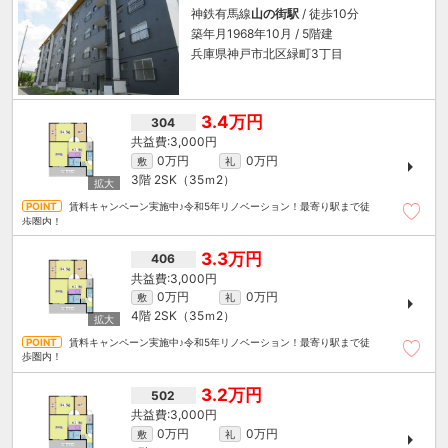
神鉄有馬線
山の街駅
/ 徒歩10分
築年月1968年10月 / 5階建
兵庫県神戸市北区緑町3丁目
3.4万円
304
3,000円
0万円
0万円
敷
礼
3階
2SK（35ｍ
2
）
賃料キャンペーン実施中♪令和5年リノベーション！最寄り駅まで徒
歩圏内！
3.3万円
406
3,000円
0万円
0万円
敷
礼
4階
2SK（35ｍ
2
）
賃料キャンペーン実施中♪令和5年リノベーション！最寄り駅まで徒
歩圏内！
3.2万円
502
3,000円
0万円
0万円
敷
礼