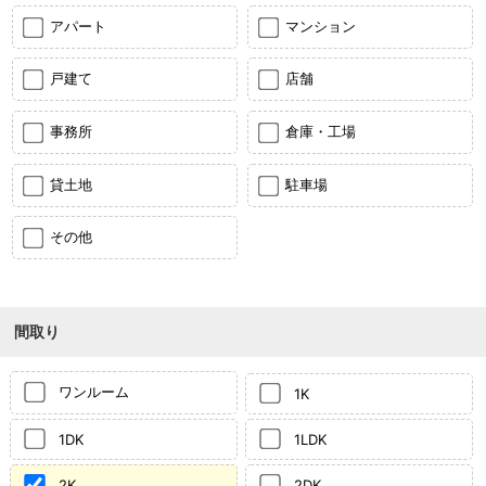
アパート
マンション
戸建て
店舗
事務所
倉庫・工場
貸土地
駐車場
その他
間取り
ワンルーム
1K
1DK
1LDK
2K
2DK