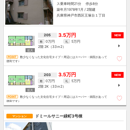
ス乗車時間21分 停歩8分
築年月1978年1月 / 2階建
兵庫県神戸市西区王塚台１丁目
3.5万円
205
NEW
0万円
5万円
敷
礼
2階
2K（33ｍ
2
）
数少なくなった文化住宅タイプ！周辺にはスーパー・病院があって
便利です♪
3.5万円
203
NEW
0万円
5万円
敷
礼
2階
2K（33ｍ
2
）
数少なくなった文化住宅タイプ！周辺にはスーパー・病院があって
便利です♪
ドミールサニー緑町3号棟
マンション