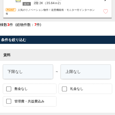
2階
2K（35.64ｍ
2
）
人気のリノベーション物件！追焚機能有・モニター付インターホン
有
棟数
3
件 (総物件数：
7
件)
条件を絞り込む
賃料
～
敷金なし
礼金なし
管理費・共益費込み