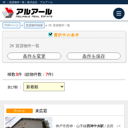
2K ｜賃貸物件一覧｜株式会社 アルアール
TOPページ
賃貸物件検索
2K 賃貸物件一覧
選択中の条件
2K 賃貸物件一覧
条件を変更
条件を保存
棟数
3
件 (総物件数：
7
件)
並び順 ：
末広荘
アパート
神戸市西神・山手線
西神中央駅
/ 吉田 バ